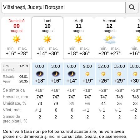
Duminică
Luni
Marți
Miercuri
J
Vremea
09
10
11
12
în
august
august
august
august
au
Vlăsinești
mâine
Județul
Botoșani
min.
max.
min.
max.
min.
max.
min.
max.
min.
+16°
+28°
+14°
+30°
+18°
+36°
+20°
+27°
+16°
21:00
0:00
3:00
6:00
9:00
12:00
15:00
18:0
Ora
13:19
Lu
curentă
10
Răsărit:
06:01
aug
+23°
+18°
+16°
+14°
+19°
+26°
+29°
+30
Apus:
20:35
Se simte ca
+23°
+18°
+16°
+14°
+19°
+26°
+29°
+30°
Presiune, mm
747
747
747
747
747
747
748
748
Umiditate, %
47
73
79
84
66
44
35
33
Vânt, m/s
1
1
0
0
1
1
1
2
Șanse de
2
2
2
2
2
2
2
2
precipitații, %
Cerul va fi fără nori pe tot parcursul acestei zile, nu vom avea
ploaie nici dimineața și nici în cursul zilei. Seara, de asemenea,