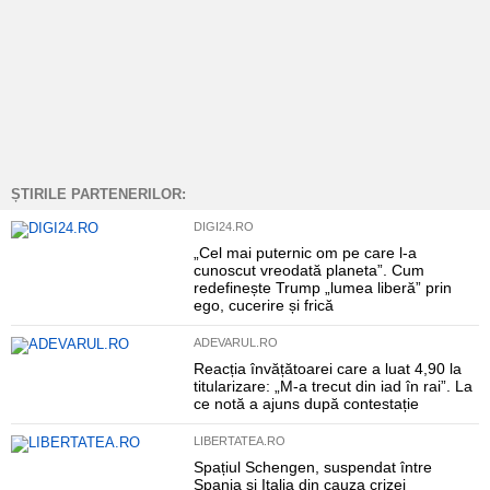
ȘTIRILE PARTENERILOR:
DIGI24.RO
„Cel mai puternic om pe care l-a
cunoscut vreodată planeta”. Cum
redefinește Trump „lumea liberă” prin
ego, cucerire și frică
ADEVARUL.RO
Reacția învățătoarei care a luat 4,90 la
titularizare: „M-a trecut din iad în rai”. La
ce notă a ajuns după contestație
LIBERTATEA.RO
Spațiul Schengen, suspendat între
Spania și Italia din cauza crizei