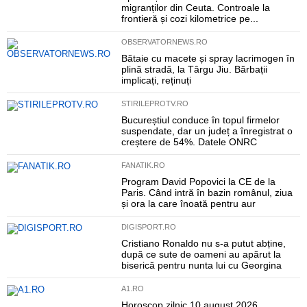
migranților din Ceuta. Controale la
frontieră și cozi kilometrice pe...
OBSERVATORNEWS.RO
Bătaie cu macete și spray lacrimogen în
plină stradă, la Târgu Jiu. Bărbații
implicați, reținuți
STIRILEPROTV.RO
Bucureștiul conduce în topul firmelor
suspendate, dar un județ a înregistrat o
creștere de 54%. Datele ONRC
FANATIK.RO
Program David Popovici la CE de la
Paris. Când intră în bazin românul, ziua
și ora la care înoată pentru aur
DIGISPORT.RO
Cristiano Ronaldo nu s-a putut abține,
după ce sute de oameni au apărut la
biserică pentru nunta lui cu Georgina
A1.RO
Horoscop zilnic 10 august 2026.