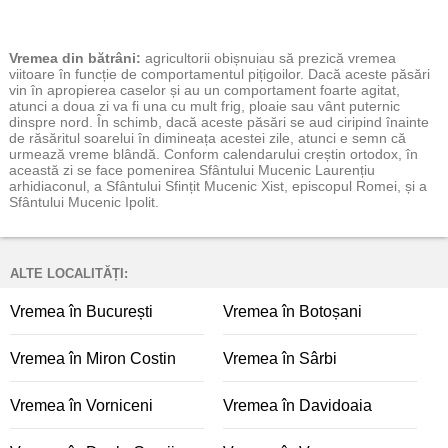
Vremea
din bătrâni:
agricultorii obișnuiau să prezică vremea
viitoare în funcție de comportamentul pițigoilor. Dacă aceste păsări
vin în apropierea caselor și au un comportament foarte agitat,
atunci a doua zi va fi una cu mult frig, ploaie sau vânt puternic
dinspre nord. În schimb, dacă aceste păsări se aud ciripind înainte
de răsăritul soarelui în dimineața acestei zile, atunci e semn că
urmează vreme blândă. Conform calendarului creștin ortodox, în
această zi se face pomenirea Sfântului Mucenic Laurențiu
arhidiaconul, a Sfântului Sfințit Mucenic Xist, episcopul Romei, și a
Sfântului Mucenic Ipolit.
ALTE LOCALITĂȚI:
Vremea în București
Vremea în Botoșani
Vremea în Miron Costin
Vremea în Sârbi
Vremea în Vorniceni
Vremea în Davidoaia