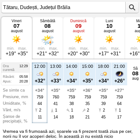
Vineri
Sâmbătă
Duminică
Luni
Ma
Vremea
07
08
09
10
în
august
august
august
august
au
Tătaru
Dudești,
Județul
Brăila
min.
max.
min.
max.
min.
max.
min.
max.
min.
+19°
+35°
+21°
+32°
+20°
+30°
+17°
+31°
+16°
12:00
13:00
14:00
15:00
18:00
21:00
Ora
12:29
Sâ
curentă
08
Răsărit:
05:58
aug
+32°
+33°
+34°
+35°
+34°
+26°
Apus:
20:28
Se simte ca
+34°
+35°
+35°
+36°
+35°
+27°
Presiune, mm
759
760
759
759
759
759
Umiditate, %
44
41
38
35
39
64
Vânt, m/s
2
1
1
2
2
1
Șanse de
11
14
18
21
45
17
precipitații, %
Vremea va fi frumoasă azi, soarele va fi prezent toată ziua pe cer,
norii nu îl vor acoperi deloc. În această zi nu există nicio