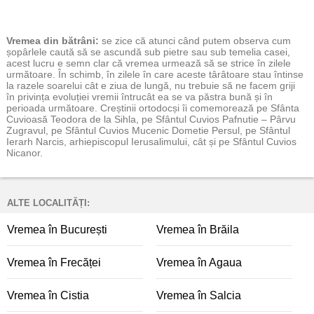
Vremea
din bătrâni:
se zice că atunci când putem observa cum
șopârlele caută să se ascundă sub pietre sau sub temelia casei,
acest lucru e semn clar că vremea urmează să se strice în zilele
următoare. În schimb, în zilele în care aceste târâtoare stau întinse
la razele soarelui cât e ziua de lungă, nu trebuie să ne facem griji
în privința evoluției vremii întrucât ea se va păstra bună și în
perioada următoare. Creștinii ortodocși îi comemorează pe Sfânta
Cuvioasă Teodora de la Sihla, pe Sfântul Cuvios Pafnutie – Pârvu
Zugravul, pe Sfântul Cuvios Mucenic Dometie Persul, pe Sfântul
Ierarh Narcis, arhiepiscopul Ierusalimului, cât și pe Sfântul Cuvios
Nicanor.
ALTE LOCALITĂȚI:
Vremea în București
Vremea în Brăila
Vremea în Frecăței
Vremea în Agaua
Vremea în Cistia
Vremea în Salcia