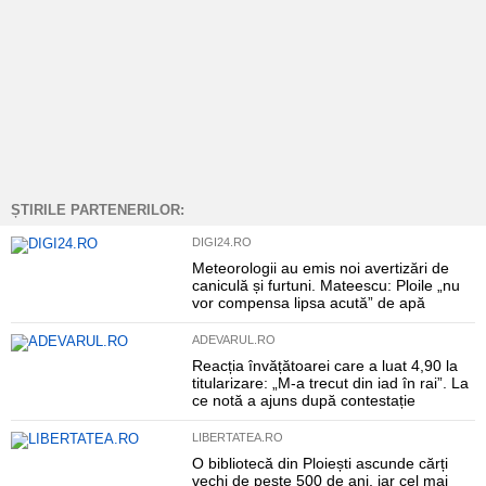
ȘTIRILE PARTENERILOR:
DIGI24.RO
Meteorologii au emis noi avertizări de
caniculă și furtuni. Mateescu: Ploile „nu
vor compensa lipsa acută” de apă
ADEVARUL.RO
Reacția învățătoarei care a luat 4,90 la
titularizare: „M-a trecut din iad în rai”. La
ce notă a ajuns după contestație
LIBERTATEA.RO
O bibliotecă din Ploiești ascunde cărți
vechi de peste 500 de ani, iar cel mai