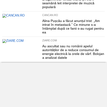
seamănă leit interpretei de muzică
populară
CANCAN.RO
Alina Pușcău a făcut anunțul trist: „Am
intrat în metastază.” Ce minune s-a
întâmplat după ce fanii s-au rugat pentru
ea
ZIARE.COM
Au ascultat sau nu românii apelul
autorităților de a reduce consumul de
energie electrică la orele de vârf. Bolojan
a analizat datele