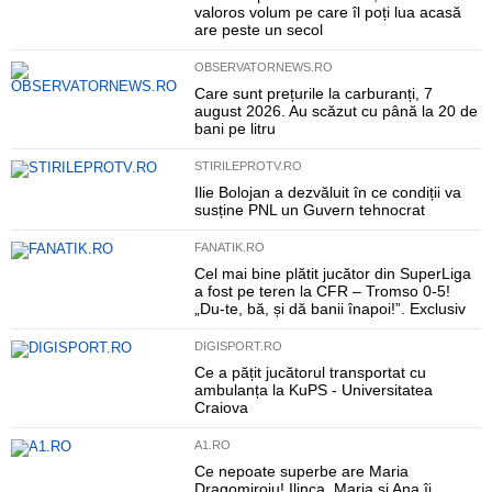
valoros volum pe care îl poți lua acasă
are peste un secol
OBSERVATORNEWS.RO
Care sunt prețurile la carburanți, 7
august 2026. Au scăzut cu până la 20 de
bani pe litru
STIRILEPROTV.RO
Ilie Bolojan a dezvăluit în ce condiții va
susține PNL un Guvern tehnocrat
FANATIK.RO
Cel mai bine plătit jucător din SuperLiga
a fost pe teren la CFR – Tromso 0-5!
„Du-te, bă, și dă banii înapoi!”. Exclusiv
DIGISPORT.RO
Ce a pățit jucătorul transportat cu
ambulanța la KuPS - Universitatea
Craiova
A1.RO
Ce nepoate superbe are Maria
Dragomiroiu! Ilinca, Maria și Ana îi