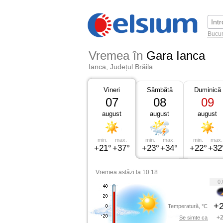
Bucur
Vremea în
Gara Ianca
Ianca, Județul Brăila
Vineri
Sâmbătă
Duminică
07
08
09
august
august
august
min.
max.
min.
max.
min.
max.
+21°
+37°
+23°
+34°
+22°
+32
Vremea astăzi la 10:18
0:
+2
Temperatură, °C
+2
Se simte ca