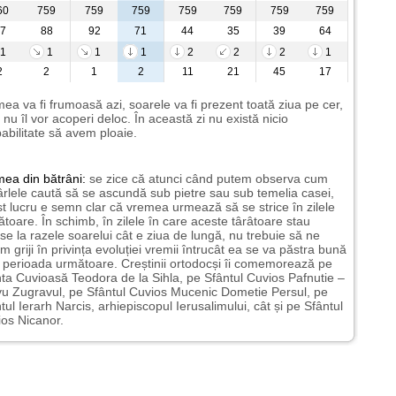
60
759
759
759
759
759
759
759
7
88
92
71
44
35
39
64
1
1
1
1
2
2
2
1
2
2
1
2
11
21
45
17
ea va fi frumoasă azi, soarele va fi prezent toată ziua pe cer,
i nu îl vor acoperi deloc. În această zi nu există nicio
abilitate să avem ploaie.
mea
din bătrâni:
se zice că atunci când putem observa cum
rlele caută să se ascundă sub pietre sau sub temelia casei,
t lucru e semn clar că vremea urmează să se strice în zilele
toare. În schimb, în zilele în care aceste târâtoare stau
nse la razele soarelui cât e ziua de lungă, nu trebuie să ne
m griji în privința evoluției vremii întrucât ea se va păstra bună
n perioada următoare. Creștinii ortodocși îi comemorează pe
ta Cuvioasă Teodora de la Sihla, pe Sfântul Cuvios Pafnutie –
u Zugravul, pe Sfântul Cuvios Mucenic Dometie Persul, pe
tul Ierarh Narcis, arhiepiscopul Ierusalimului, cât și pe Sfântul
os Nicanor.