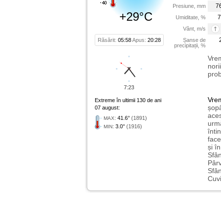
7
Presiune, mm
+29°C
7
Umiditate, %
Vânt, m/s
Răsărit:
05:58
Apus:
20:28
Șanse de
precipitații, %
Vrem
nori
prob
7:23
Vre
Extreme în ultimii 130 de ani
șopâ
07 august:
aces
:
41.6°
(1891)
MAX
urmă
:
3.0°
(1916)
MIN
înti
face
și î
Sfân
Pârv
Sfân
Cuvi