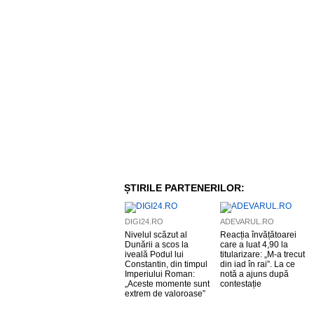
ȘTIRILE PARTENERILOR:
DIGI24.RO
ADEVARUL.RO
Nivelul scăzut al
Reacția învățătoarei
Dunării a scos la
care a luat 4,90 la
iveală Podul lui
titularizare: „M-a trecut
Constantin, din timpul
din iad în rai”. La ce
Imperiului Roman:
notă a ajuns după
„Aceste momente sunt
contestație
extrem de valoroase”