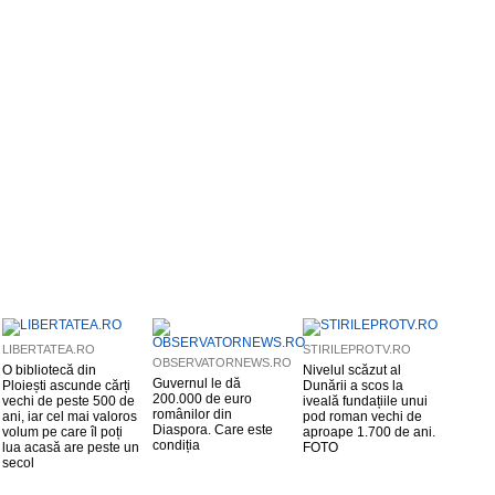
LIBERTATEA.RO
STIRILEPROTV.RO
OBSERVATORNEWS.RO
O bibliotecă din
Nivelul scăzut al
Guvernul le dă
Ploiești ascunde cărți
Dunării a scos la
200.000 de euro
vechi de peste 500 de
iveală fundațiile unui
românilor din
ani, iar cel mai valoros
pod roman vechi de
Diaspora. Care este
volum pe care îl poți
aproape 1.700 de ani.
condiția
lua acasă are peste un
FOTO
secol