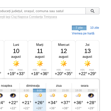
ești
Iași
Cluj-Napoca
Constanța
Timișoara
7 zile
10 zile
Vremea pe hartă
Luni
Marți
Miercuri
Joi
10
11
12
13
august
august
august
august
min.
max.
min.
max.
min.
max.
min.
max.
°
+19°
+33°
+18°
+36°
+20°
+35°
+22°
+29°
noaptea
dimineața
ziua
seara
00
3:00
6:00
9:00
12:00
15:00
18:00
21:00
4°
+22°
+21°
+26°
+34°
+37°
+36°
+28°
4°
+22°
+22°
+26°
+36°
+38°
+37°
+29°