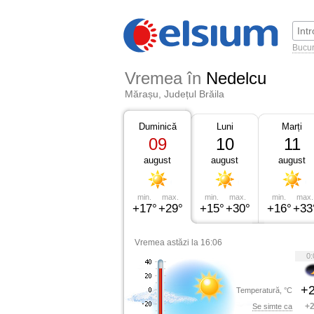
Bucur
Vremea în
Nedelcu
Mărașu, Județul Brăila
Duminică
Luni
Marți
09
10
11
august
august
august
min.
max.
min.
max.
min.
max.
+17°
+29°
+15°
+30°
+16°
+33
Vremea astăzi la 16:06
0:
+2
Temperatură, °C
+2
Se simte ca