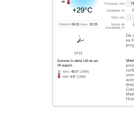
7
Presiune, mm
+29°C
7
Umiditate, %
Vânt, m/s
Răsărit:
06:01
Apus:
20:25
Șanse de
precipitații, %
De-a
va f
prog
13:12
Vre
Extreme în ultimii 130 de ani
priv
09 august:
curb
:
40.5°
(1904)
MAX
urme
:
4.8°
(1996)
MIN
aces
drep
Cred
Mati
Hris