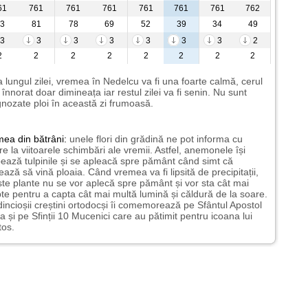
61
761
761
761
761
761
761
762
3
81
78
69
52
39
34
49
3
3
3
3
3
3
3
2
2
2
2
2
2
2
2
2
 lungul zilei, vremea în Nedelcu va fi una foarte calmă, cerul
i înnorat doar dimineața iar restul zilei va fi senin. Nu sunt
nozate ploi în această zi frumoasă.
mea
din bătrâni:
unele flori din grădină ne pot informa cu
ire la viitoarele schimbări ale vremii. Astfel, anemonele își
ează tulpinile și se apleacă spre pământ când simt că
ază să vină ploaia. Când vremea va fi lipsită de precipitații,
te plante nu se vor aplecă spre pământ și vor sta cât mai
te pentru a capta cât mai multă lumină și căldură de la soare.
incioșii creștini ortodocși îi comemorează pe Sfântul Apostol
a și pe Sfinții 10 Mucenici care au pătimit pentru icoana lui
tos.