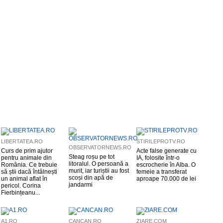
LIBERTATEA.RO
STIRILEPROTV.RO
OBSERVATORNEWS.RO
Curs de prim ajutor
Acte false generate cu
Steag roșu pe tot
pentru animale din
IA, folosite într-o
litoralul. O persoană a
România. Ce trebuie
escrocherie în Alba. O
murit, iar turiștii au fost
să știi dacă întâlnești
femeie a transferat
scoși din apă de
un animal aflat în
aproape 70.000 de lei
jandarmi
pericol. Corina
Fierbințeanu...
A1.RO
CANCAN.RO
ZIARE.COM