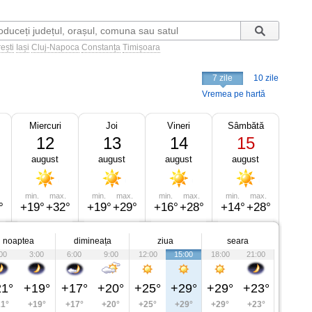
ești
Iași
Cluj-Napoca
Constanța
Timișoara
7 zile
10 zile
Vremea pe hartă
Miercuri
Joi
Vineri
Sâmbătă
12
13
14
15
august
august
august
august
min.
max.
min.
max.
min.
max.
min.
max.
°
+19°
+32°
+19°
+29°
+16°
+28°
+14°
+28°
noaptea
dimineața
ziua
seara
00
3:00
6:00
9:00
12:00
15:00
18:00
21:00
1°
+19°
+17°
+20°
+25°
+29°
+29°
+23°
1°
+19°
+17°
+20°
+25°
+29°
+29°
+23°