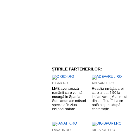
ȘTIRILE PARTENERILOR:
DIGI24.RO
ADEVARUL.RO
MAE avertizează
Reacția învățătoarei
românii care vor să
care a luat 4,90 la
meargă în Spania:
titularizare: „M-a trecut
Sunt anunțate măsuri
din iad în rai”. La ce
speciale în ziua
notă a ajuns după
eclipsei solare
contestație
FANATIK.RO
DIGISPORT.RO