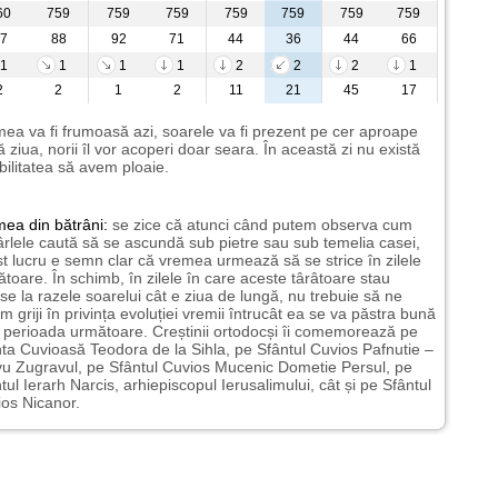
60
759
759
759
759
759
759
759
7
88
92
71
44
36
44
66
1
1
1
1
2
2
2
1
2
2
1
2
11
21
45
17
ea va fi frumoasă azi, soarele va fi prezent pe cer aproape
ă ziua, norii îl vor acoperi doar seara. În această zi nu există
bilitatea să avem ploaie.
mea
din bătrâni:
se zice că atunci când putem observa cum
rlele caută să se ascundă sub pietre sau sub temelia casei,
t lucru e semn clar că vremea urmează să se strice în zilele
toare. În schimb, în zilele în care aceste târâtoare stau
nse la razele soarelui cât e ziua de lungă, nu trebuie să ne
m griji în privința evoluției vremii întrucât ea se va păstra bună
n perioada următoare. Creștinii ortodocși îi comemorează pe
ta Cuvioasă Teodora de la Sihla, pe Sfântul Cuvios Pafnutie –
u Zugravul, pe Sfântul Cuvios Mucenic Dometie Persul, pe
tul Ierarh Narcis, arhiepiscopul Ierusalimului, cât și pe Sfântul
os Nicanor.