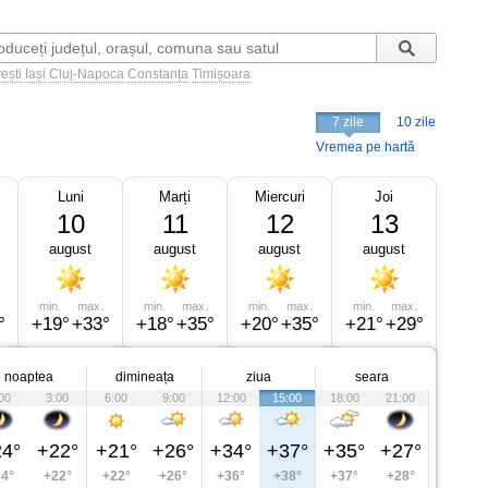
ești
Iași
Cluj-Napoca
Constanța
Timișoara
7 zile
10 zile
Vremea pe hartă
Luni
Marți
Miercuri
Joi
10
11
12
13
august
august
august
august
min.
max.
min.
max.
min.
max.
min.
max.
°
+19°
+33°
+18°
+35°
+20°
+35°
+21°
+29°
noaptea
dimineața
ziua
seara
00
3:00
6:00
9:00
12:00
15:00
18:00
21:00
4°
+22°
+21°
+26°
+34°
+37°
+35°
+27°
4°
+22°
+22°
+26°
+36°
+38°
+37°
+28°