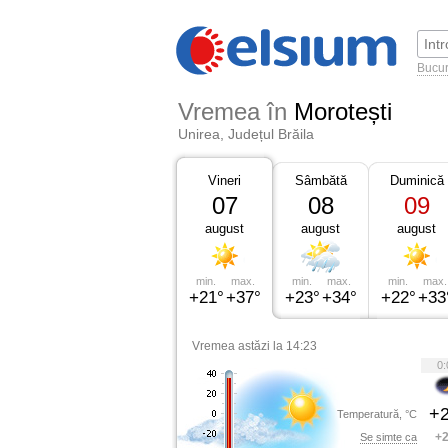
Bucur
Vremea în
Morotești
Unirea, Județul Brăila
Vineri
Sâmbătă
Duminică
07
08
09
august
august
august
min.
max.
min.
max.
min.
max.
+21°
+37°
+23°
+34°
+22°
+33
Vremea astăzi la 14:23
0:
+2
Temperatură, °C
+2
Se simte ca