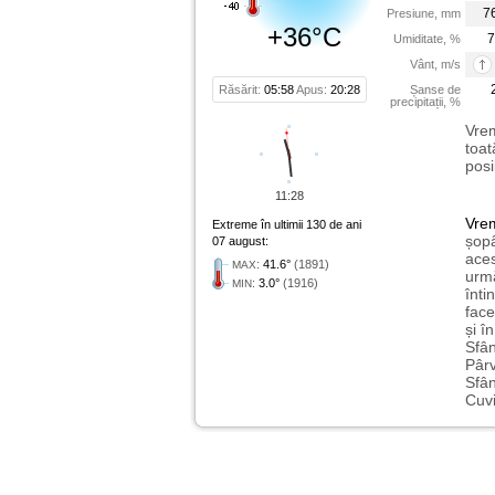
7
Presiune, mm
+36°C
7
Umiditate, %
Vânt, m/s
Răsărit:
05:58
Apus:
20:28
Șanse de
precipitații, %
Vrem
toat
posi
11:28
Vre
Extreme în ultimii 130 de ani
șopâ
07 august:
aces
:
41.6°
(1891)
MAX
urmă
:
3.0°
(1916)
MIN
înti
face
și î
Sfân
Pârv
Sfân
Cuvi