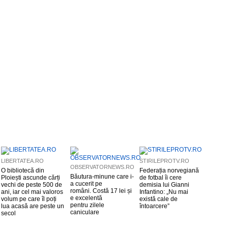
LIBERTATEA.RO
STIRILEPROTV.RO
OBSERVATORNEWS.RO
O bibliotecă din
Federația norvegiană
Băutura-minune care i-
Ploiești ascunde cărți
de fotbal îi cere
a cucerit pe
vechi de peste 500 de
demisia lui Gianni
români. Costă 17 lei și
ani, iar cel mai valoros
Infantino: „Nu mai
e excelentă
volum pe care îl poți
există cale de
pentru zilele
lua acasă are peste un
întoarcere”
caniculare
secol