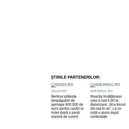
ȘTIRILE PARTENERILOR:
DIGI24.RO
ADEVARUL.RO
Berlinul plătește
Reacția învățătoarei
despăgubiri de
care a luat 4,90 la
aproape 900.000 de
titularizare: „M-a trecut
euro pentru cazări la
din iad în rai”. La ce
hotel după o pană
notă a ajuns după
masivă de curent
contestație