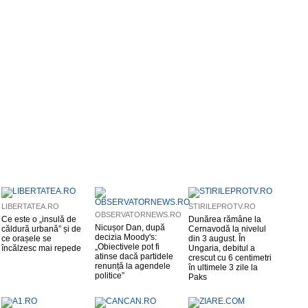
LIBERTATEA.RO
STIRILEPROTV.RO
OBSERVATORNEWS.RO
Ce este o „insulă de
Dunărea rămâne la
Nicușor Dan, după
căldură urbană” și de
Cernavodă la nivelul
decizia Moody's:
ce orașele se
din 3 august. În
„Obiectivele pot fi
încălzesc mai repede
Ungaria, debitul a
atinse dacă partidele
crescut cu 6 centimetri
renunță la agendele
în ultimele 3 zile la
politice”
Paks