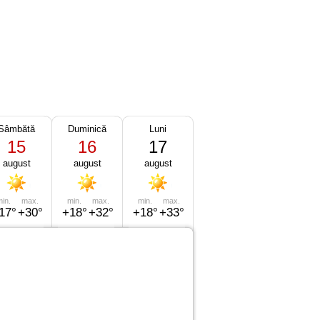
Sâmbătă
Duminică
Luni
15
16
17
august
august
august
in.
max.
min.
max.
min.
max.
17°
+30°
+18°
+32°
+18°
+33°