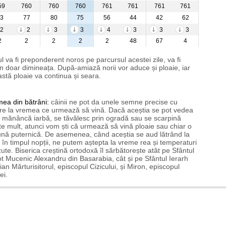
59
760
760
760
761
761
761
761
3
77
80
75
56
44
42
62
2
2
3
3
4
3
3
3
2
2
2
2
2
48
67
4
l va fi preponderent noros pe parcursul acestei zile, va fi
n doar dimineața. După-amiază norii vor aduce și ploaie, iar
stă ploaie va continua și seara.
mea
din bătrâni:
câinii ne pot da unele semne precise cu
ire la vremea ce urmează să vină. Dacă aceștia se pot vedea
mănâncă iarbă, se tăvălesc prin ogradă sau se scarpină
te mult, atunci vom ști că urmează să vină ploaie sau chiar o
ună puternică. De asemenea, când aceștia se aud lătrând la
 în timpul nopții, ne putem aștepta la vreme rea și temperaturi
ute. Biserica creștină ortodoxă îl sărbătorește atât pe Sfântul
t Mucenic Alexandru din Basarabia, cât și pe Sfântul Ierarh
ian Mărturisitorul, episcopul Cizicului, și Miron, episcopul
ei.