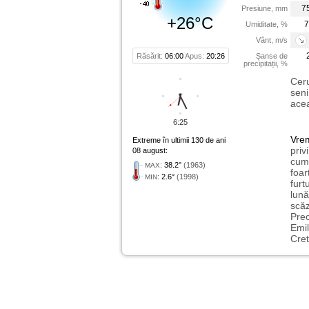
7
Presiune, mm
+26°C
7
Umiditate, %
Vânt, m/s
Răsărit:
06:00
Apus:
20:26
Șanse de
precipitații, %
Ceru
seni
acea
6:25
Vre
Extreme în ultimii 130 de ani
priv
08 august:
cum 
:
38.2°
(1963)
MAX
foar
:
2.6°
(1998)
MIN
furt
lună
scăz
Preo
Emil
Cret