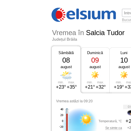
Bucur
Vremea în
Salcia Tudor
Județul Brăila
Sâmbătă
Duminică
Luni
08
09
10
august
august
august
min.
max.
min.
max.
min.
ma
+23°
+35°
+21°
+32°
+19°
+3
Vremea astăzi la 09:20
0:
+2
Temperatură, °C
+2
Se simte ca