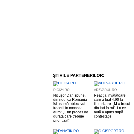
ȘTIRILE PARTENERILOR:
DIGI24.RO
ADEVARUL.RO
Nicușor Dan spune,
Reacția învățătoarei
din nou, că România
care a luat 4,90 la
își asumă obiectivul
titularizare: „M-a trecut
trecerii la moneda
din iad în rai”. La ce
euro: „E un proces de
notă a ajuns după
durată care trebuie
contestație
prioritizat”