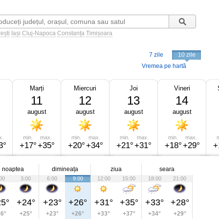
ești
Iași
Cluj-Napoca
Constanța
Timișoara
7 zile
10 zile
Vremea pe hartă
Marți
Miercuri
Joi
Vineri
11
12
13
14
august
august
august
august
x.
min.
max.
min.
max.
min.
max.
min.
max.
m
3°
+17°
+35°
+20°
+34°
+21°
+31°
+18°
+29°
+
noaptea
dimineața
ziua
seara
00
3:00
6:00
9:00
12:00
15:00
18:00
21:00
5°
+24°
+23°
+26°
+31°
+35°
+33°
+28°
6°
+25°
+23°
+26°
+33°
+37°
+34°
+29°