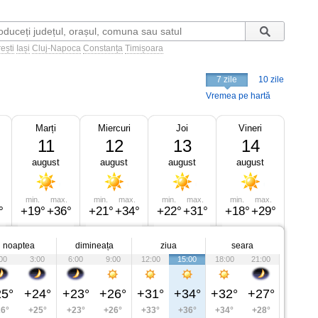
ești
Iași
Cluj-Napoca
Constanța
Timișoara
7 zile
10 zile
Vremea pe hartă
Marți
Miercuri
Joi
Vineri
11
12
13
14
august
august
august
august
min.
max.
min.
max.
min.
max.
min.
max.
°
+19°
+36°
+21°
+34°
+22°
+31°
+18°
+29°
noaptea
dimineața
ziua
seara
00
3:00
6:00
9:00
12:00
15:00
18:00
21:00
5°
+24°
+23°
+26°
+31°
+34°
+32°
+27°
6°
+25°
+23°
+26°
+33°
+36°
+34°
+28°