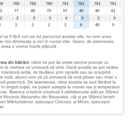
59
760
760
760
761
761
761
761
3
77
80
75
57
46
46
61
2
2
3
3
4
3
3
3
2
2
2
2
2
8
45
5
l va fi fără nori pe tot parcursul acestei zile, nu vom avea
ie nici dimineața și nici în cursul zilei. Seara, de asemenea,
avea o vreme foarte plăcută.
mea
din bătrâni:
câinii ne pot da unele semne precise cu
ire la vremea ce urmează să vină. Dacă aceștia se pot vedea
mănâncă iarbă, se tăvălesc prin ogradă sau se scarpină
te mult, atunci vom ști că urmează să vină ploaie sau chiar o
ună puternică. De asemenea, când aceștia se aud lătrând la
 în timpul nopții, ne putem aștepta la vreme rea și temperaturi
ute. Biserica creștină ortodoxă îl sărbătorește atât pe Sfântul
t Mucenic Alexandru din Basarabia, cât și pe Sfântul Ierarh
ian Mărturisitorul, episcopul Cizicului, și Miron, episcopul
ei.