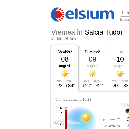
Bucur
Vremea în
Salcia Tudor
Județul Brăila
Sâmbătă
Duminică
Luni
08
09
10
august
august
august
min.
max.
min.
max.
min.
max.
+23°
+34°
+20°
+32°
+20°
+33
Vremea astăzi la 16:23
0:
+2
Temperatură, °C
+2
Se simte ca