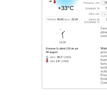
7
Presiune, mm
+33°C
7
Umiditate, %
Vânt, m/s
Răsărit:
06:00
Apus:
20:26
Șanse de
precipitații, %
Ceru
ploa
vom 
13:28
Vre
Extreme în ultimii 130 de ani
priv
08 august:
cum 
:
38.2°
(1963)
MAX
foar
:
2.6°
(1998)
MIN
furt
lună
scăz
Preo
Emil
Cret