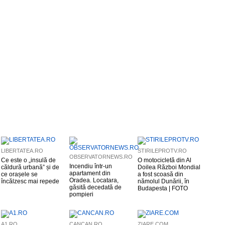
LIBERTATEA.RO
STIRILEPROTV.RO
OBSERVATORNEWS.RO
Ce este o „insulă de
O motocicletă din Al
Incendiu într-un
căldură urbană” și de
Doilea Război Mondial
apartament din
ce orașele se
a fost scoasă din
Oradea. Locatara,
încălzesc mai repede
nămolul Dunării, în
găsită decedată de
Budapesta | FOTO
pompieri
A1.RO
CANCAN.RO
ZIARE.COM