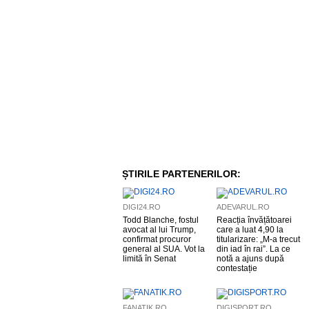
ȘTIRILE PARTENERILOR:
DIGI24.RO
ADEVARUL.RO
Todd Blanche, fostul
Reacția învățătoarei
avocat al lui Trump,
care a luat 4,90 la
confirmat procuror
titularizare: „M-a trecut
general al SUA. Vot la
din iad în rai”. La ce
limită în Senat
notă a ajuns după
contestație
FANATIK.RO
DIGISPORT.RO