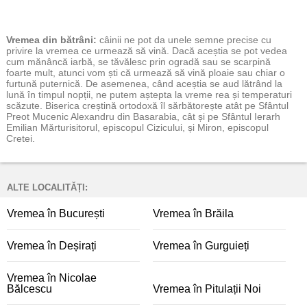
Vremea
din bătrâni:
câinii ne pot da unele semne precise cu
privire la vremea ce urmează să vină. Dacă aceștia se pot vedea
cum mănâncă iarbă, se tăvălesc prin ogradă sau se scarpină
foarte mult, atunci vom ști că urmează să vină ploaie sau chiar o
furtună puternică. De asemenea, când aceștia se aud lătrând la
lună în timpul nopții, ne putem aștepta la vreme rea și temperaturi
scăzute. Biserica creștină ortodoxă îl sărbătorește atât pe Sfântul
Preot Mucenic Alexandru din Basarabia, cât și pe Sfântul Ierarh
Emilian Mărturisitorul, episcopul Cizicului, și Miron, episcopul
Cretei.
ALTE LOCALITĂȚI:
Vremea în București
Vremea în Brăila
Vremea în Deșirați
Vremea în Gurguieți
Vremea în Nicolae
Bălcescu
Vremea în Pitulații Noi