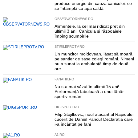
produce energie din cauza caniculei: ce
se întâmplă cu apa caldă
OBSERVATORNEWS.RO
Alimentele, la cel mai ridicat preț din
ultimii 3 ani. Canicula și războaiele
împing scumpirile
STIRILEPROTV.RO
Un muncitor moldovean, lăsat să moară
pe șantier de șase colegi români. Nimeni
nu a sunat la ambulanță timp de două
ore
FANATIK.RO
Nu s-a mai văzut în ultimii 15 ani!
Performanță fabuloasă a unui tânăr
sportiv român
DIGISPORT.RO
Filip Stojilkovic, noul atacant al Rapidului,
cucerit de Daniel Pancu! Declarația care
i-a încântat pe fani
A1.RO