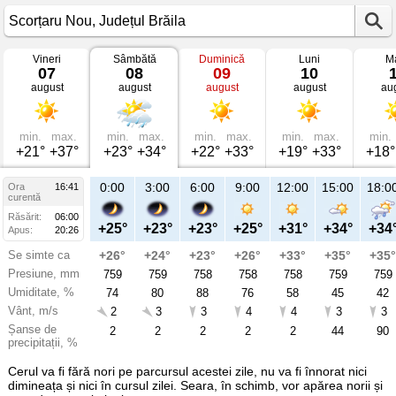
Vineri
Sâmbătă
Duminică
Luni
Ma
Vremea
07
08
09
10
în
august
august
august
august
au
Scorțaru
Nou
mâine
Județul
Brăila
min.
max.
min.
max.
min.
max.
min.
max.
min.
+21°
+37°
+23°
+34°
+22°
+33°
+19°
+33°
+18°
21:00
0:00
3:00
6:00
9:00
12:00
15:00
18:0
Ora
16:41
Sâ
curentă
08
Răsărit:
06:00
aug
+27°
+25°
+23°
+23°
+25°
+31°
+34°
+34
Apus:
20:26
Se simte ca
+28°
+26°
+24°
+23°
+26°
+33°
+35°
+35°
Presiune, mm
759
759
759
758
758
758
759
759
Umiditate, %
66
74
80
88
76
58
45
42
Vânt, m/s
1
2
3
3
4
4
3
3
Șanse de
17
2
2
2
2
2
44
90
precipitații, %
Cerul va fi fără nori pe parcursul acestei zile, nu va fi înnorat nici
dimineața și nici în cursul zilei. Seara, în schimb, vor apărea norii și