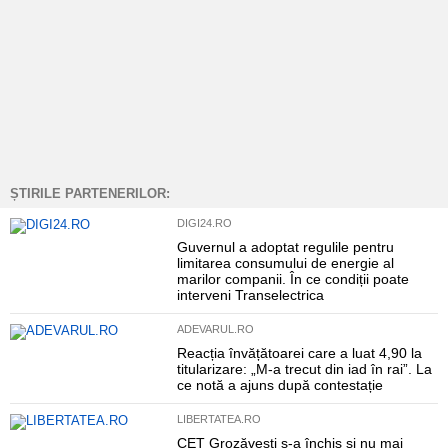
ȘTIRILE PARTENERILOR:
DIGI24.RO
Guvernul a adoptat regulile pentru
limitarea consumului de energie al
marilor companii. În ce condiții poate
interveni Transelectrica
ADEVARUL.RO
Reacția învățătoarei care a luat 4,90 la
titularizare: „M-a trecut din iad în rai”. La
ce notă a ajuns după contestație
LIBERTATEA.RO
CET Grozăvești s-a închis și nu mai