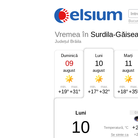
Bucur
Vremea în
Surdila-Găise
Județul Brăila
Duminică
Luni
Marți
09
10
11
august
august
august
min.
max.
min.
max.
min.
max.
+19°
+31°
+17°
+32°
+18°
+35
Luni
0:
10
+2
Temperatură, °C
+2
Se simte ca