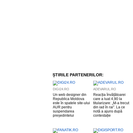
ȘTIRILE PARTENERILOR:
DIGI24.RO
ADEVARUL.RO
Un web designer din
Reacția învățătoarei
Republica Moldova
care a luat 4,90 la
este în spatele site-ului
titularizare: „M-a trecut
AUR pentru
din iad în rai”. La ce
suspendarea
notă a ajuns după
președintelui
contestație