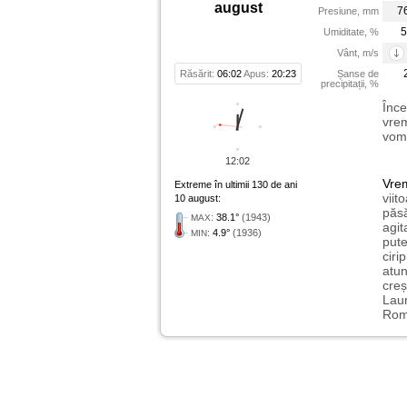
august
7
Presiune, mm
5
Umiditate, %
Vânt, m/s
Răsărit:
06:02
Apus:
20:23
Șanse de
precipitații, %
Înce
vrem
vom 
12:02
Vre
Extreme în ultimii 130 de ani
viit
10 august:
păsă
:
38.1°
(1943)
MAX
agit
:
4.9°
(1936)
MIN
pute
ciri
atu
creș
Laur
Rome