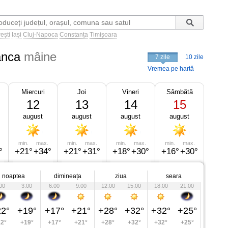
ești
Iași
Cluj-Napoca
Constanța
Timișoara
anca
mâine
7 zile
10 zile
Vremea pe hartă
Miercuri
Joi
Vineri
Sâmbătă
12
13
14
15
august
august
august
august
min.
max.
min.
max.
min.
max.
min.
max.
°
+21°
+34°
+21°
+31°
+18°
+30°
+16°
+30°
noaptea
dimineața
ziua
seara
00
3:00
6:00
9:00
12:00
15:00
18:00
21:00
2°
+19°
+17°
+21°
+28°
+32°
+32°
+25°
2°
+19°
+17°
+21°
+28°
+32°
+32°
+25°