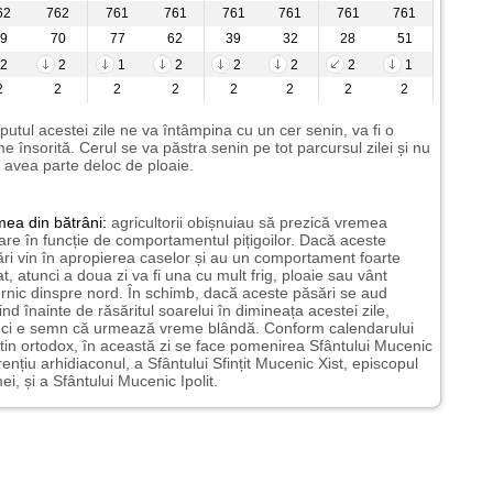
62
762
761
761
761
761
761
761
9
70
77
62
39
32
28
51
2
2
1
2
2
2
2
1
2
2
2
2
2
2
2
2
putul acestei zile ne va întâmpina cu un cer senin, va fi o
e însorită. Cerul se va păstra senin pe tot parcursul zilei și nu
avea parte deloc de ploaie.
mea
din bătrâni:
agricultorii obișnuiau să prezică vremea
oare în funcție de comportamentul pițigoilor. Dacă aceste
ri vin în apropierea caselor și au un comportament foarte
at, atunci a doua zi va fi una cu mult frig, ploaie sau vânt
rnic dinspre nord. În schimb, dacă aceste păsări se aud
pind înainte de răsăritul soarelui în dimineața acestei zile,
nci e semn că urmează vreme blândă. Conform calendarului
tin ortodox, în această zi se face pomenirea Sfântului Mucenic
ențiu arhidiaconul, a Sfântului Sfințit Mucenic Xist, episcopul
i, și a Sfântului Mucenic Ipolit.