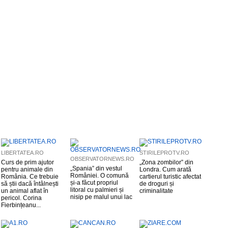
LIBERTATEA.RO
STIRILEPROTV.RO
OBSERVATORNEWS.RO
Curs de prim ajutor
„Zona zombilor” din
„Spania” din vestul
pentru animale din
Londra. Cum arată
României. O comună
România. Ce trebuie
cartierul turistic afectat
și-a făcut propriul
să știi dacă întâlnești
de droguri și
litoral cu palmieri și
un animal aflat în
criminalitate
nisip pe malul unui lac
pericol. Corina
Fierbințeanu...