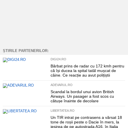
ȘTIRILE PARTENERILOR:
DIGI24.RO
Bărbat prins de radar cu 172 kmh pentru
că își ducea la spital tatăl mușcat de
câine. Ce reacție au avut polițiștii
ADEVARUL.RO
Scandal la bordul unui avion British
Airways. Un pasager a fost scos cu
cătușe înainte de decolare
LIBERTATEA.RO
Un TIR intrat pe contrasens a vărsat 18
tone de roșii peste o Dacie în mers, la
ieșirea de pe autostrada A16, în Italia