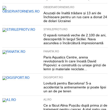
OBSERVATORNEWS.RO
Acuzații de înaltă trădare și 13 ani de
închisoare pentru un rus care a donat 24
de dolari Ucrainei
STIRILEPROTV.RO
O epavă romană veche de 2.100 de ani,
descoperită în largul Siciliei. Nava
ascundea o încărcătură impresionantă
FANATIK.RO
Paris Aquatics Centre, arena
revoluționară în care înoată David
Popovici: e construită cu uriașe grinzi de
lemn și materiale reciclate...
DIGISPORT.RO
Lovitură pentru Barcelona! S-a
accidentat la antrenamente și poate lipsi
un an de pe teren
A1.RO
Ce a făcut Alina Pușcău după prima zi de
tratament pentru cancer. A stat patru ore