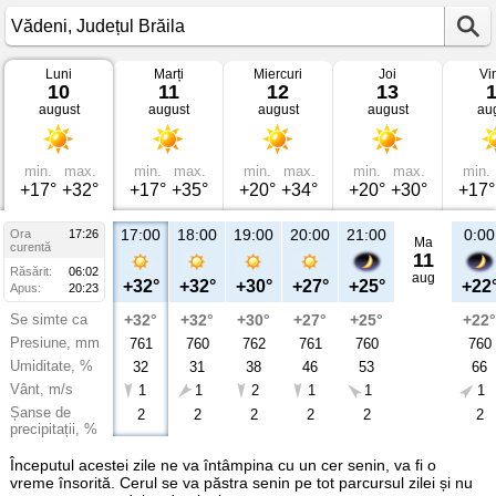
Luni
Marți
Miercuri
Joi
Vi
Vremea
10
11
12
13
în
august
august
august
august
au
Vădeni
Județul
Brăila
min.
max.
min.
max.
min.
max.
min.
max.
min.
+17°
+32°
+17°
+35°
+20°
+34°
+20°
+30°
+17°
17:00
18:00
19:00
20:00
21:00
0:00
Ora
17:26
Ma
curentă
11
Răsărit:
06:02
aug
+32°
+32°
+30°
+27°
+25°
+22
Apus:
20:23
Se simte ca
+32°
+32°
+30°
+27°
+25°
+22°
Presiune, mm
761
760
762
761
760
760
Umiditate, %
32
31
38
46
53
66
Vânt, m/s
1
1
2
1
1
1
Șanse de
2
2
2
2
2
2
precipitații, %
Începutul acestei zile ne va întâmpina cu un cer senin, va fi o
vreme însorită. Cerul se va păstra senin pe tot parcursul zilei și nu