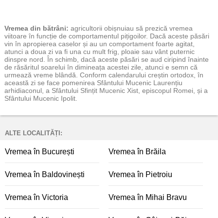
Vremea
din bătrâni:
agricultorii obișnuiau să prezică vremea
viitoare în funcție de comportamentul pițigoilor. Dacă aceste păsări
vin în apropierea caselor și au un comportament foarte agitat,
atunci a doua zi va fi una cu mult frig, ploaie sau vânt puternic
dinspre nord. În schimb, dacă aceste păsări se aud ciripind înainte
de răsăritul soarelui în dimineața acestei zile, atunci e semn că
urmează vreme blândă. Conform calendarului creștin ortodox, în
această zi se face pomenirea Sfântului Mucenic Laurențiu
arhidiaconul, a Sfântului Sfințit Mucenic Xist, episcopul Romei, și a
Sfântului Mucenic Ipolit.
ALTE LOCALITĂȚI:
Vremea în București
Vremea în Brăila
Vremea în Baldovinești
Vremea în Pietroiu
Vremea în Victoria
Vremea în Mihai Bravu