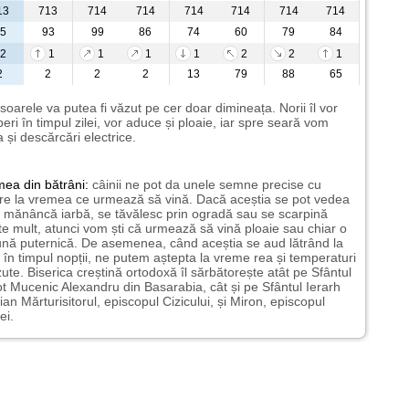
13
713
714
714
714
714
714
714
5
93
99
86
74
60
79
84
2
1
1
1
1
2
2
1
2
2
2
2
13
79
88
65
 soarele va putea fi văzut pe cer doar dimineața. Norii îl vor
eri în timpul zilei, vor aduce și ploaie, iar spre seară vom
 și descărcări electrice.
mea
din bătrâni:
câinii ne pot da unele semne precise cu
ire la vremea ce urmează să vină. Dacă aceștia se pot vedea
mănâncă iarbă, se tăvălesc prin ogradă sau se scarpină
te mult, atunci vom ști că urmează să vină ploaie sau chiar o
ună puternică. De asemenea, când aceștia se aud lătrând la
 în timpul nopții, ne putem aștepta la vreme rea și temperaturi
ute. Biserica creștină ortodoxă îl sărbătorește atât pe Sfântul
t Mucenic Alexandru din Basarabia, cât și pe Sfântul Ierarh
ian Mărturisitorul, episcopul Cizicului, și Miron, episcopul
ei.