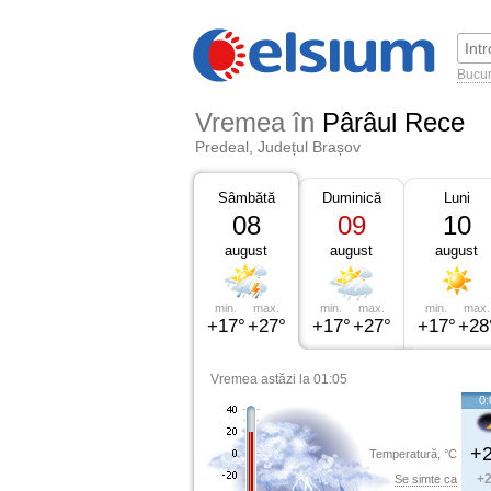
Bucur
Vremea în
Pârâul Rece
Predeal, Județul Brașov
Sâmbătă
Duminică
Luni
08
09
10
august
august
august
min.
max.
min.
max.
min.
max.
+17°
+27°
+17°
+27°
+17°
+28
Vremea astăzi la 01:05
0:
+2
Temperatură, °C
+2
Se simte ca