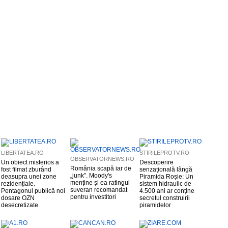
LIBERTATEA.RO
STIRILEPROTV.RO
OBSERVATORNEWS.RO
Un obiect misterios a
Descoperire
România scapă iar de
fost filmat zburând
senzațională lângă
„junk”. Moody's
deasupra unei zone
Piramida Roșie: Un
menține și ea ratingul
rezidențiale.
sistem hidraulic de
suveran recomandat
Pentagonul publică noi
4.500 ani ar conține
pentru investitori
dosare OZN
secretul construirii
desecretizate
piramidelor