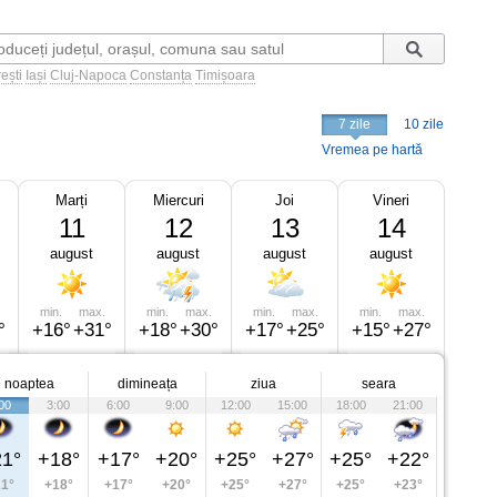
ești
Iași
Cluj-Napoca
Constanța
Timișoara
7 zile
10 zile
Vremea pe hartă
Marți
Miercuri
Joi
Vineri
11
12
13
14
august
august
august
august
min.
max.
min.
max.
min.
max.
min.
max.
°
+16°
+31°
+18°
+30°
+17°
+25°
+15°
+27°
noaptea
dimineața
ziua
seara
00
3:00
6:00
9:00
12:00
15:00
18:00
21:00
1°
+18°
+17°
+20°
+25°
+27°
+25°
+22°
1°
+18°
+17°
+20°
+25°
+27°
+25°
+23°