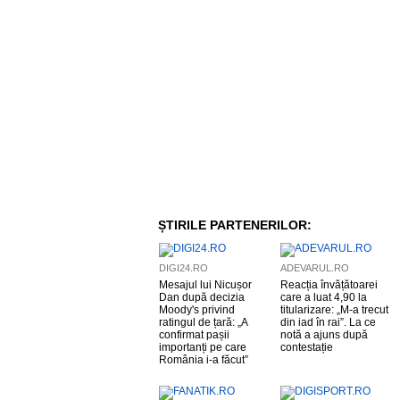
ȘTIRILE PARTENERILOR:
DIGI24.RO
ADEVARUL.RO
Mesajul lui Nicușor
Reacția învățătoarei
Dan după decizia
care a luat 4,90 la
Moody's privind
titularizare: „M-a trecut
ratingul de țară: „A
din iad în rai”. La ce
confirmat pașii
notă a ajuns după
importanți pe care
contestație
România i-a făcut”