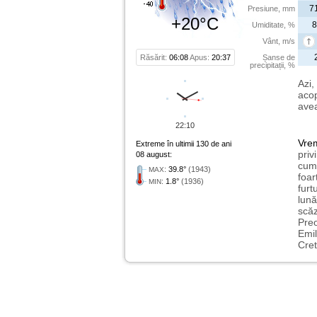
7
Presiune, mm
+20°C
8
Umiditate, %
Vânt, m/s
Răsărit:
06:08
Apus:
20:37
Șanse de
precipitații, %
Azi,
acop
avea
22:10
Vre
Extreme în ultimii 130 de ani
priv
08 august:
cum 
:
39.8°
(1943)
MAX
foar
:
1.8°
(1936)
MIN
furt
lună
scăz
Preo
Emil
Cret