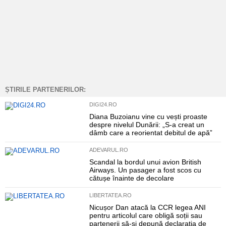
ȘTIRILE PARTENERILOR:
DIGI24.RO
Diana Buzoianu vine cu vești proaste
despre nivelul Dunării: „S-a creat un
dâmb care a reorientat debitul de apă”
ADEVARUL.RO
Scandal la bordul unui avion British
Airways. Un pasager a fost scos cu
cătușe înainte de decolare
LIBERTATEA.RO
Nicușor Dan atacă la CCR legea ANI
pentru articolul care obligă soții sau
partenerii să-și depună declarația de