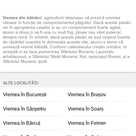
Vremea
din bătrâni:
agricultorii obișnuiau să prezică vremea
viitoare în funcție de comportamentul pițigoilor. Dacă aceste păsări
vin în apropierea caselor și au un comportament foarte agitat,
atunci a doua zi va fi una cu mult frig, ploaie sau vânt puternic
dinspre nord. În schimb, dacă aceste păsări se aud ciripind înainte
de răsăritul soarelui în dimineața acestei zile, atunci e semn că
urmează vreme blândă. Conform calendarului creștin ortodox, în
această zi se face pomenirea Sfântului Mucenic Laurențiu
arhidiaconul, a Sfântului Sfințit Mucenic Xist, episcopul Romei, și a
Sfântului Mucenic Ipolit.
ALTE LOCALITĂȚI:
Vremea în București
Vremea în Brașov
Vremea în Sânpetru
Vremea în Șoarș
Vremea în Bărcuț
Vremea în Felmer