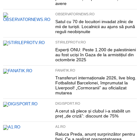
avere
OBSERVATORNEWS.RO
Satul cu 70 de locuitori invadat zilnic de
mii de turiști. Localnicii au ajuns să pună
reguli neobișnuite
STIRILEPROTV.RO
Experți ONU: Peste 1.200 de palestinieni
au fost uciși în Gaza de la armistițiul din
octombrie 2025
FANATIK.RO
Transferuri internaționale 2026, live blog.
Fotbalistul Barcelonei, împrumutat la
Liverpool! „Cormoranii” au oficializat
mutarea
DIGISPORT.RO
A cerut să plece și clubul i-a stabilit un
preț „de criză”: discount de 75%
A1.RO
Raluca Preda, anunț surprinzător pentru
fani. Ce a realizat prezentatoarea