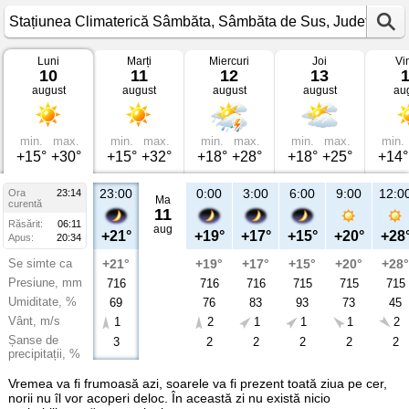
Luni
Marți
Miercuri
Joi
Vi
Vremea
10
11
12
13
în
august
august
august
august
au
Stațiunea
Climaterică
Sâmbăta
Sâmbăta
de
min.
max.
min.
max.
min.
max.
min.
max.
min.
Sus,
+15°
+30°
+15°
+32°
+18°
+28°
+18°
+25°
+14°
Județul
Brașov
23:00
0:00
3:00
6:00
9:00
12:0
Ora
23:14
Ma
curentă
11
Răsărit:
06:11
aug
+21°
+19°
+17°
+15°
+20°
+28
Apus:
20:34
Se simte ca
+21°
+19°
+17°
+15°
+20°
+28°
Presiune, mm
716
716
716
715
715
715
Umiditate, %
69
76
83
93
73
45
Vânt, m/s
1
2
1
1
1
2
Șanse de
3
2
2
2
2
2
precipitații, %
Vremea va fi frumoasă azi, soarele va fi prezent toată ziua pe cer,
norii nu îl vor acoperi deloc. În această zi nu există nicio