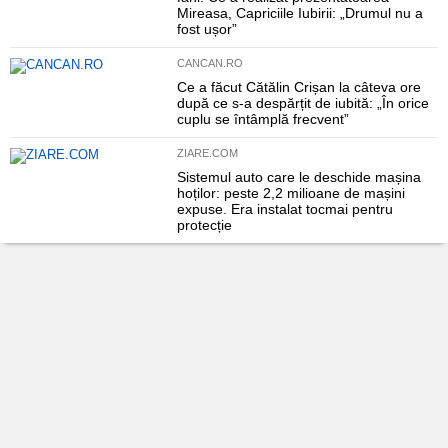
Mireasa, Capriciile Iubirii: „Drumul nu a
fost ușor”
CANCAN.RO
Ce a făcut Cătălin Crișan la câteva ore
după ce s-a despărțit de iubită: „În orice
cuplu se întâmplă frecvent”
ZIARE.COM
Sistemul auto care le deschide mașina
hoților: peste 2,2 milioane de mașini
expuse. Era instalat tocmai pentru
protecție