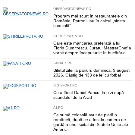
OBSERVATORNEWS.RO
Program mai scurt în restaurantele din
România. Patronii iau în calcul „siesta
spaniolă”
STIRILEPROTV.RO
Care este mâncarea preferată a lui
Florin Dumitrescu. Juratul MastrerChef a
vorbit despre începuturile în bucătărie
FANATIK.RO
Biletul zilei la pariuri, duminică, 9 august
2026. Câștig de 433 de lei cu fotbal
DIGISPORT.RO
Ce a făcut Daniel Pancu, la o zi după
scandalul de la Arad
A1.RO
Ce sumă colosală avut de plată o
româncă, după ce a fost la camera de
gardă a unui spital din Statele Unite ale
Americii