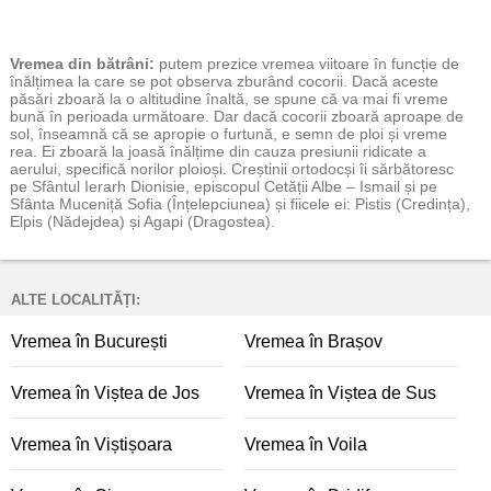
Vremea
din bătrâni:
putem prezice vremea viitoare în funcție de
înălțimea la care se pot observa zburând cocorii. Dacă aceste
păsări zboară la o altitudine înaltă, se spune că va mai fi vreme
bună în perioada următoare. Dar dacă cocorii zboară aproape de
sol, înseamnă că se apropie o furtună, e semn de ploi și vreme
rea. Ei zboară la joasă înălțime din cauza presiunii ridicate a
aerului, specifică norilor ploioși. Creștinii ortodocși îi sărbătoresc
pe Sfântul Ierarh Dionisie, episcopul Cetății Albe – Ismail și pe
Sfânta Muceniță Sofia (Înțelepciunea) și fiicele ei: Pistis (Credința),
Elpis (Nădejdea) și Agapi (Dragostea).
ALTE LOCALITĂȚI:
Vremea în București
Vremea în Brașov
Vremea în Viștea de Jos
Vremea în Viștea de Sus
Vremea în Viștișoara
Vremea în Voila