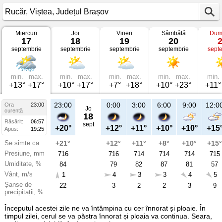
Miercuri
Joi
Vineri
Sâmbătă
Dum
Vremea
17
18
19
20
în
septembrie
septembrie
septembrie
septembrie
sept
Rucăr
pe
17
septembrie
2025
min.
max.
min.
max.
min.
max.
min.
max.
min.
Viștea,
+13°
+17°
+10°
+17°
+7°
+18°
+10°
+23°
+11°
Județul
Brașov
23:00
0:00
3:00
6:00
9:00
12:0
Ora
23:00
Jo
curentă
18
Răsărit:
06:57
sept
+20°
+12°
+11°
+10°
+10°
+15
Apus:
19:25
Se simte ca
+21°
+12°
+11°
+8°
+10°
+15°
Presiune, mm
716
716
714
714
714
715
Umiditate, %
84
79
82
87
81
57
Vânt, m/s
1
4
3
3
4
5
Șanse de
22
3
2
2
3
9
precipitații, %
Începutul acestei zile ne va întâmpina cu cer înnorat și ploaie. În
timpul zilei, cerul se va păstra înnorat și ploaia va continua. Seara,