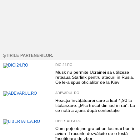
ȘTIRILE PARTENERILOR:
DIGI24.RO
Musk nu permite Ucrainei să utilizeze
rețeaua Starlink pentru atacuri în Rusia.
Ce le-a spus oficialilor de la Kiev
ADEVARUL.RO
Reacția învățătoarei care a luat 4,90 la
titularizare: „M-a trecut din iad în rai”. La
ce notă a ajuns după contestație
LIBERTATEA.RO
Cum poți obține gratuit un loc mai bun în
avion. Trucurile dezvăluite de o fostă
însoțitoare de zbor