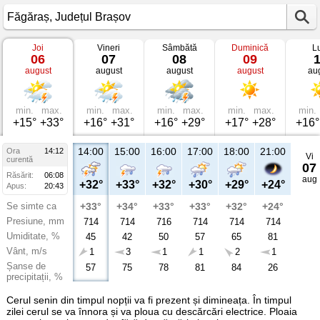
Joi
Vineri
Sâmbătă
Duminică
L
Vremea
06
07
08
09
în
august
august
august
august
au
Făgăraș
Județul
Brașov
min.
max.
min.
max.
min.
max.
min.
max.
min.
+15°
+33°
+16°
+31°
+16°
+29°
+17°
+28°
+16°
14:00
15:00
16:00
17:00
18:00
21:00
Ora
14:12
Vi
curentă
07
Răsărit:
06:08
aug
+32°
+33°
+32°
+30°
+29°
+24°
Apus:
20:43
Se simte ca
+33°
+34°
+33°
+33°
+32°
+24°
Presiune, mm
714
714
716
714
714
714
Umiditate, %
45
42
50
57
65
81
Vânt, m/s
1
3
1
1
2
1
Șanse de
57
75
78
81
84
26
precipitații, %
Cerul senin din timpul nopții va fi prezent și dimineața. În timpul
zilei cerul se va înnora și va ploua cu descărcări electrice. Ploaia