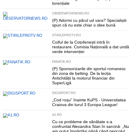
torențiale
OBSERVATORNEWS.RO
(P) Adormi cu părul ud vara? Specialiștii
spun că nu este chiar o idee bună
STIRILEPROTV.RO
Coiful de la Coțofenești intră în
restaurare. Comisia Națională a dat undă
verde intervenției
FANATIK.RO
(P) Sponsorizarile din sportul romanesc
din zona de betting. De la lecția
Antichității la motorul financiar din
SuperLigă
DIGISPORT.RO
„Cod roșu” înainte KuPS - Universitatea
Craiova din turul 3 Europa League!
A1.RO
Cu ce probleme de sănătate s-a
confruntat Alexandra Stan în sarcină: „Nu
am putut împărtăși până când pericolul