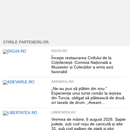
ȘTIRILE PARTENERILOR:
DIGI24.RO
Începe restaurarea Coifului de la
Coțofenești. Comisia Națională a
Muzeelor și Colecțiilor a emis aviz
favorabil
ADEVARUL.RO
„Ne-au pus să plătim din nou.”
Experiența unui turist român la ieșirea
din Turcia, obligat să plătească de două
ori taxele de drum: „Aveam...
LIBERTATEA.RO
Vremea de mâine, 6 august 2026. Șapte
județe, sub cod roșu de caniculă și alte
31, sub cod galben de vijelii și ploi