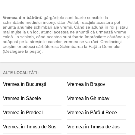
Vremea
din bătrâni:
gărgărițele sunt foarte sensibile la
schimbările mediului înconjurător. Astfel, reacțiile acestora pot
anunța anumite schimbări ale vremii. Când se adună în roi și stau
mai multe la un loc, atunci acestea ne anunță că urmează vreme
caldă. În schimb, când acestea sunt foarte împrăștiate căutându-și
adăpost pe la streșinile caselor, vremea se va răci. Credincioșii
creștini ortodocși sărbătoresc Schimbarea la Față a Domnului
(Dezlegare la pește).
ALTE LOCALITĂȚI:
Vremea în București
Vremea în Brașov
Vremea în Săcele
Vremea în Ghimbav
Vremea în Predeal
Vremea în Pârâul Rece
Vremea în Timișu de Sus
Vremea în Timișu de Jos