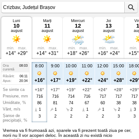
Luni
Marți
Miercuri
Joi
Vi
Vremea
10
11
12
13
în
august
august
august
august
au
Crizbav
Județul
Brașov
min.
max.
min.
max.
min.
max.
min.
max.
min.
+14°
+29°
+14°
+31°
+18°
+26°
+16°
+24°
+15°
8:00
9:00
10:00
11:00
12:00
15:00
18:0
Ora
08:03
curentă
Răsărit:
06:11
+16°
+17°
+19°
+22°
+24°
+28°
+29
Apus:
20:34
Se simte ca
+16°
+17°
+19°
+22°
+24°
+28°
+29°
Presiune, mm
716
716
714
716
717
717
717
Umiditate, %
86
81
74
67
60
38
38
Vânt, m/s
1
1
2
1
1
2
3
Șanse de
3
2
2
2
2
3
3
precipitații, %
Vremea va fi frumoasă azi, soarele va fi prezent toată ziua pe cer,
norii nu îl vor acoperi deloc. În această zi nu există nicio