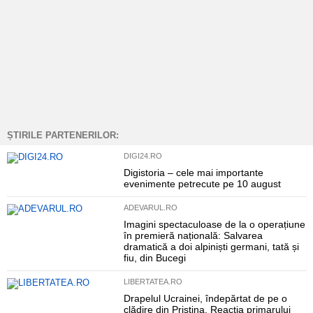
ȘTIRILE PARTENERILOR:
DIGI24.RO
Digistoria – cele mai importante
evenimente petrecute pe 10 august
ADEVARUL.RO
Imagini spectaculoase de la o operațiune
în premieră națională: Salvarea
dramatică a doi alpiniști germani, tată și
fiu, din Bucegi
LIBERTATEA.RO
Drapelul Ucrainei, îndepărtat de pe o
clădire din Priștina. Reacția primarului