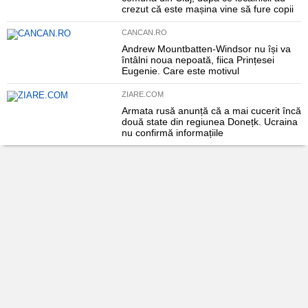
crezut că este mașina vine să fure copii
CANCAN.RO
Andrew Mountbatten-Windsor nu își va
întâlni noua nepoată, fiica Prințesei
Eugenie. Care este motivul
ZIARE.COM
Armata rusă anunță că a mai cucerit încă
două state din regiunea Donețk. Ucraina
nu confirmă informațiile