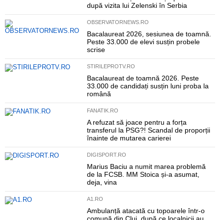
după vizita lui Zelenski în Serbia
OBSERVATORNEWS.RO
Bacalaureat 2026, sesiunea de toamnă.
Peste 33.000 de elevi susțin probele
scrise
STIRILEPROTV.RO
Bacalaureat de toamnă 2026. Peste
33.000 de candidați susțin luni proba la
română
FANATIK.RO
A refuzat să joace pentru a forța
transferul la PSG?! Scandal de proporții
înainte de mutarea carierei
DIGISPORT.RO
Marius Baciu a numit marea problemă
de la FCSB. MM Stoica și-a asumat,
deja, vina
A1.RO
Ambulanță atacată cu topoarele într-o
comună din Cluj, după ce localnicii au