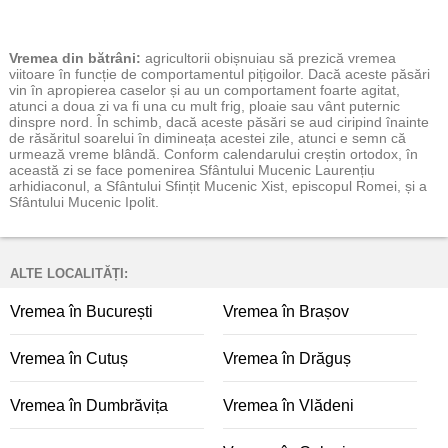
Vremea
din bătrâni:
agricultorii obișnuiau să prezică vremea
viitoare în funcție de comportamentul pițigoilor. Dacă aceste păsări
vin în apropierea caselor și au un comportament foarte agitat,
atunci a doua zi va fi una cu mult frig, ploaie sau vânt puternic
dinspre nord. În schimb, dacă aceste păsări se aud ciripind înainte
de răsăritul soarelui în dimineața acestei zile, atunci e semn că
urmează vreme blândă. Conform calendarului creștin ortodox, în
această zi se face pomenirea Sfântului Mucenic Laurențiu
arhidiaconul, a Sfântului Sfințit Mucenic Xist, episcopul Romei, și a
Sfântului Mucenic Ipolit.
ALTE LOCALITĂȚI:
Vremea în București
Vremea în Brașov
Vremea în Cutuș
Vremea în Drăguș
Vremea în Dumbrăvița
Vremea în Vlădeni