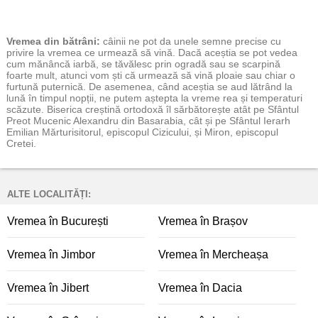
Vremea
din bătrâni:
câinii ne pot da unele semne precise cu
privire la vremea ce urmează să vină. Dacă aceștia se pot vedea
cum mănâncă iarbă, se tăvălesc prin ogradă sau se scarpină
foarte mult, atunci vom ști că urmează să vină ploaie sau chiar o
furtună puternică. De asemenea, când aceștia se aud lătrând la
lună în timpul nopții, ne putem aștepta la vreme rea și temperaturi
scăzute. Biserica creștină ortodoxă îl sărbătorește atât pe Sfântul
Preot Mucenic Alexandru din Basarabia, cât și pe Sfântul Ierarh
Emilian Mărturisitorul, episcopul Cizicului, și Miron, episcopul
Cretei.
ALTE LOCALITĂȚI:
Vremea în București
Vremea în Brașov
Vremea în Jimbor
Vremea în Mercheașa
Vremea în Jibert
Vremea în Dacia