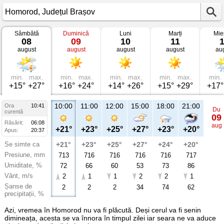
Sâmbătă
Duminică
Luni
Marți
Mie
Vremea
08
09
10
11
în
august
august
august
august
au
Homorod
Județul
Brașov
min.
max.
min.
max.
min.
max.
min.
max.
min.
+15°
+27°
+16°
+24°
+14°
+26°
+15°
+29°
+17°
10:00
11:00
12:00
15:00
18:00
21:00
Ora
10:41
Du
curentă
09
Răsărit:
06:08
aug
+21°
+23°
+25°
+27°
+23°
+20°
Apus:
20:37
Se simte ca
+21°
+23°
+25°
+27°
+24°
+20°
Presiune, mm
713
716
716
716
716
717
Umiditate, %
72
66
60
53
73
86
Vânt, m/s
2
1
1
2
2
1
Șanse de
2
2
2
34
74
62
precipitații, %
Azi, vremea în Homorod nu va fi plăcută. Deși cerul va fi senin
dimineața, acesta se va înnora în timpul zilei iar seara ne va aduce