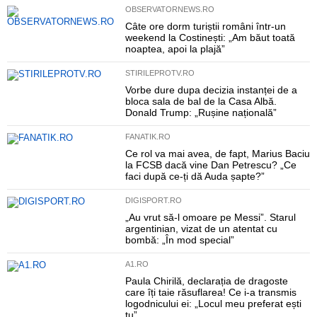
OBSERVATORNEWS.RO
Câte ore dorm turiștii români într-un
weekend la Costinești: „Am băut toată
noaptea, apoi la plajă”
STIRILEPROTV.RO
Vorbe dure dupa decizia instanței de a
bloca sala de bal de la Casa Albă.
Donald Trump: „Rușine națională”
FANATIK.RO
Ce rol va mai avea, de fapt, Marius Baciu
la FCSB dacă vine Dan Petrescu? „Ce
faci după ce-ți dă Auda șapte?”
DIGISPORT.RO
„Au vrut să-l omoare pe Messi”. Starul
argentinian, vizat de un atentat cu
bombă: „În mod special”
A1.RO
Paula Chirilă, declarația de dragoste
care îți taie răsuflarea! Ce i-a transmis
logodnicului ei: „Locul meu preferat ești
tu”