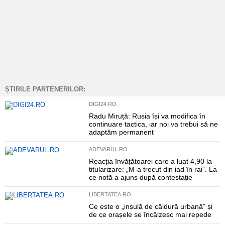
ȘTIRILE PARTENERILOR:
DIGI24.RO
Radu Miruță: Rusia își va modifica în
continuare tactica, iar noi va trebui să ne
adaptăm permanent
ADEVARUL.RO
Reacția învățătoarei care a luat 4,90 la
titularizare: „M-a trecut din iad în rai”. La
ce notă a ajuns după contestație
LIBERTATEA.RO
Ce este o „insulă de căldură urbană” și
de ce orașele se încălzesc mai repede