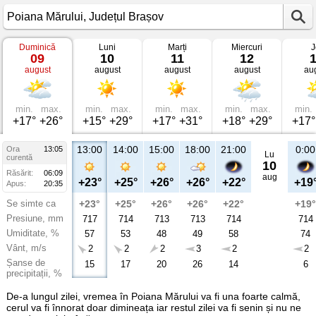
Duminică
Luni
Marți
Miercuri
J
Vremea
09
10
11
12
în
august
august
august
august
au
Poiana
Mărului
Județul
Brașov
min.
max.
min.
max.
min.
max.
min.
max.
min.
+17°
+26°
+15°
+29°
+17°
+31°
+18°
+29°
+17°
13:00
14:00
15:00
18:00
21:00
0:00
Ora
13:05
Lu
curentă
10
Răsărit:
06:09
aug
+23°
+25°
+26°
+26°
+22°
+19
Apus:
20:35
Se simte ca
+23°
+25°
+26°
+26°
+22°
+19°
Presiune, mm
717
714
713
713
714
714
Umiditate, %
57
53
48
49
58
74
Vânt, m/s
2
2
2
3
2
2
Șanse de
15
17
20
26
14
6
precipitații, %
De-a lungul zilei, vremea în Poiana Mărului va fi una foarte calmă,
cerul va fi înnorat doar dimineața iar restul zilei va fi senin și nu ne