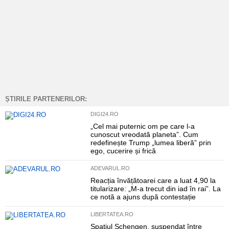
ȘTIRILE PARTENERILOR:
DIGI24.RO
„Cel mai puternic om pe care l-a
cunoscut vreodată planeta”. Cum
redefinește Trump „lumea liberă” prin
ego, cucerire și frică
ADEVARUL.RO
Reacția învățătoarei care a luat 4,90 la
titularizare: „M-a trecut din iad în rai”. La
ce notă a ajuns după contestație
LIBERTATEA.RO
Spațiul Schengen, suspendat între