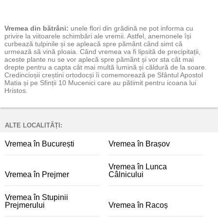
Vremea
din bătrâni:
unele flori din grădină ne pot informa cu
privire la viitoarele schimbări ale vremii. Astfel, anemonele își
curbează tulpinile și se apleacă spre pământ când simt că
urmează să vină ploaia. Când vremea va fi lipsită de precipitații,
aceste plante nu se vor aplecă spre pământ și vor sta cât mai
drepte pentru a capta cât mai multă lumină și căldură de la soare.
Credincioșii creștini ortodocși îi comemorează pe Sfântul Apostol
Matia și pe Sfinții 10 Mucenici care au pătimit pentru icoana lui
Hristos.
ALTE LOCALITĂȚI:
Vremea în București
Vremea în Brașov
Vremea în Lunca
Vremea în Prejmer
Câlnicului
Vremea în Stupinii
Prejmerului
Vremea în Racoș