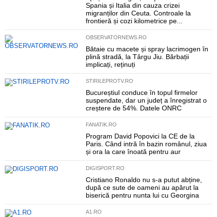
Spania și Italia din cauza crizei
migranților din Ceuta. Controale la
frontieră și cozi kilometrice pe...
OBSERVATORNEWS.RO
Bătaie cu macete și spray lacrimogen în
plină stradă, la Târgu Jiu. Bărbații
implicați, reținuți
STIRILEPROTV.RO
Bucureștiul conduce în topul firmelor
suspendate, dar un județ a înregistrat o
creștere de 54%. Datele ONRC
FANATIK.RO
Program David Popovici la CE de la
Paris. Când intră în bazin românul, ziua
și ora la care înoată pentru aur
DIGISPORT.RO
Cristiano Ronaldo nu s-a putut abține,
după ce sute de oameni au apărut la
biserică pentru nunta lui cu Georgina
A1.RO