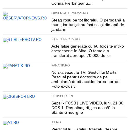
Corina Fierbințeanu...
OBSERVATORNEWS.RO
Steag roșu pe tot litoralul. O persoană a
murit, iar turiștii au fost scoși din apă de
jandarmi
STIRILEPROTV.RO
Acte false generate cu IA, folosite într-o
escrocherie în Alba. O femeie a
transferat aproape 70.000 de lei
FANATIK.RO
Nu s-a văzut la TV! Gestul lui Martin
Pascual pentru doctorița de pe
ambulanță după accidentarea horror.
Foto exclusiv
DIGISPORT.RO
Sepsi - FCSB | LIVE VIDEO, luni, 21:30,
DGS 1. Roș-albaștrii, „ca acasă” la
Sfântu Gheorghe
A1.RO
Verdictul lui Cătălin Botezatu despre