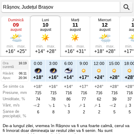
Duminică
Luni
Marți
Miercuri
J
Vremea
09
10
11
12
în
august
august
august
august
au
Râșnov
mâine
Județul
Brașov
min.
max.
min.
max.
min.
max.
min.
max.
min.
+16°
+25°
+14°
+28°
+16°
+31°
+18°
+28°
+17°
21:00
0:00
3:00
6:00
9:00
12:00
15:00
18:0
Ora
16:19
Lu
curentă
10
Răsărit:
06:11
aug
+22°
+18°
+16°
+14°
+17°
+24°
+28°
+28
Apus:
20:34
Se simte ca
+22°
+18°
+16°
+14°
+17°
+24°
+28°
+28°
Presiune, mm
715
715
715
716
716
716
716
716
Umiditate, %
58
74
78
86
77
62
39
37
Vânt, m/s
2
2
1
1
1
1
2
3
Șanse de
14
6
8
3
2
2
5
5
precipitații, %
De-a lungul zilei, vremea în Râșnov va fi una foarte calmă, cerul va
fi înnorat doar dimineața iar restul zilei va fi senin. Nu sunt