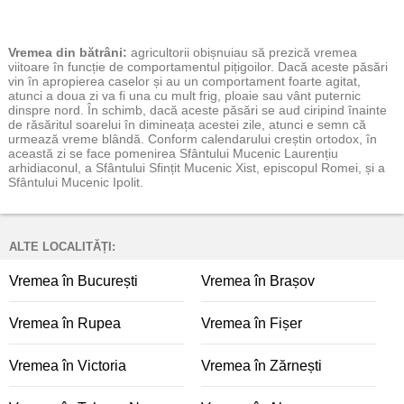
Vremea
din bătrâni:
agricultorii obișnuiau să prezică vremea
viitoare în funcție de comportamentul pițigoilor. Dacă aceste păsări
vin în apropierea caselor și au un comportament foarte agitat,
atunci a doua zi va fi una cu mult frig, ploaie sau vânt puternic
dinspre nord. În schimb, dacă aceste păsări se aud ciripind înainte
de răsăritul soarelui în dimineața acestei zile, atunci e semn că
urmează vreme blândă. Conform calendarului creștin ortodox, în
această zi se face pomenirea Sfântului Mucenic Laurențiu
arhidiaconul, a Sfântului Sfințit Mucenic Xist, episcopul Romei, și a
Sfântului Mucenic Ipolit.
ALTE LOCALITĂȚI:
Vremea în București
Vremea în Brașov
Vremea în Rupea
Vremea în Fișer
Vremea în Victoria
Vremea în Zărnești