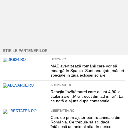
ȘTIRILE PARTENERILOR:
DIGI24.RO
MAE avertizează românii care vor să
meargă în Spania: Sunt anunțate măsuri
speciale în ziua eclipsei solare
ADEVARUL.RO
Reacția învățătoarei care a luat 4,90 la
titularizare: „M-a trecut din iad în rai”. La
ce notă a ajuns după contestație
LIBERTATEA.RO
Curs de prim ajutor pentru animale din
România. Ce trebuie să știi dacă
întâlnești un animal aflat în pericol.