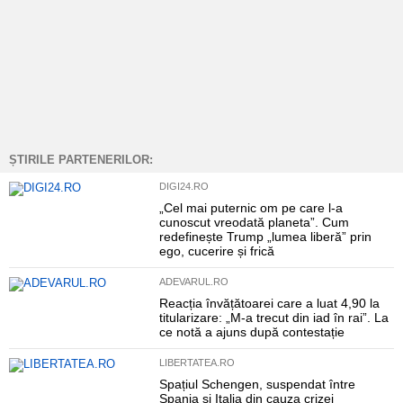
ȘTIRILE PARTENERILOR:
DIGI24.RO
„Cel mai puternic om pe care l-a
cunoscut vreodată planeta”. Cum
redefinește Trump „lumea liberă” prin
ego, cucerire și frică
ADEVARUL.RO
Reacția învățătoarei care a luat 4,90 la
titularizare: „M-a trecut din iad în rai”. La
ce notă a ajuns după contestație
LIBERTATEA.RO
Spațiul Schengen, suspendat între
Spania și Italia din cauza crizei