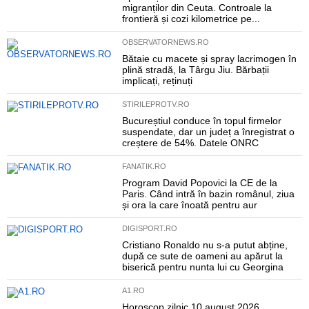
migranților din Ceuta. Controale la
frontieră și cozi kilometrice pe...
OBSERVATORNEWS.RO
Bătaie cu macete și spray lacrimogen în
plină stradă, la Târgu Jiu. Bărbații
implicați, reținuți
STIRILEPROTV.RO
Bucureștiul conduce în topul firmelor
suspendate, dar un județ a înregistrat o
creștere de 54%. Datele ONRC
FANATIK.RO
Program David Popovici la CE de la
Paris. Când intră în bazin românul, ziua
și ora la care înoată pentru aur
DIGISPORT.RO
Cristiano Ronaldo nu s-a putut abține,
după ce sute de oameni au apărut la
biserică pentru nunta lui cu Georgina
A1.RO
Horoscop zilnic 10 august 2026.