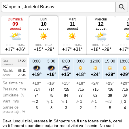
Duminică
Luni
Marți
Miercuri
J
Vremea
09
10
11
12
în
august
august
august
august
au
Sânpetru
mâine
Județul
Brașov
min.
max.
min.
max.
min.
max.
min.
max.
min.
+17°
+26°
+15°
+29°
+17°
+31°
+18°
+29°
+17°
21:00
0:00
3:00
6:00
9:00
12:00
15:00
18:0
Ora
13:22
Lu
curentă
10
Răsărit:
06:11
aug
+22°
+19°
+16°
+15°
+18°
+24°
+29°
+29
Apus:
20:34
Se simte ca
+22°
+19°
+16°
+15°
+18°
+24°
+29°
+29°
Presiune, mm
714
714
714
715
715
715
716
716
Umiditate, %
58
74
75
84
77
62
39
39
Vânt, m/s
2
2
1
1
1
1
3
3
Șanse de
14
6
8
3
2
2
5
4
precipitații, %
De-a lungul zilei, vremea în Sânpetru va fi una foarte calmă, cerul
va fi înnorat doar dimineața iar restul zilei va fi senin. Nu sunt