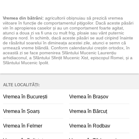
Vremea
din bătrâni:
agricultorii obișnuiau să prezică vremea
viitoare în funcție de comportamentul pițigoilor. Dacă aceste păsări
vin în apropierea caselor și au un comportament foarte agitat,
atunci a doua zi va fi una cu mult frig, ploaie sau vânt puternic
dinspre nord. În schimb, dacă aceste păsări se aud ciripind înainte
de răsăritul soarelui în dimineața acestei zile, atunci e semn că
urmează vreme blândă. Conform calendarului creștin ortodox, în
această zi se face pomenirea Sfântului Mucenic Laurențiu
arhidiaconul, a Sfântului Sfințit Mucenic Xist, episcopul Romei, și a
Sfântului Mucenic Ipolit.
ALTE LOCALITĂȚI:
Vremea în București
Vremea în Brașov
Vremea în Șoarș
Vremea în Bărcuț
Vremea în Felmer
Vremea în Rodbav