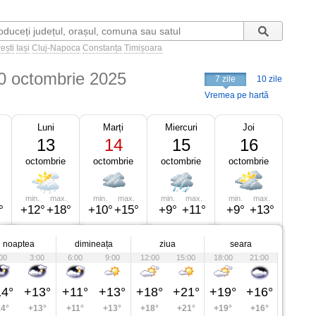
ești
Iași
Cluj-Napoca
Constanța
Timișoara
0 octombrie 2025
7 zile
10 zile
Vremea pe hartă
Luni
Marți
Miercuri
Joi
13
14
15
16
octombrie
octombrie
octombrie
octombrie
min.
max.
min.
max.
min.
max.
min.
max.
°
+12°
+18°
+10°
+15°
+9°
+11°
+9°
+13°
noaptea
dimineața
ziua
seara
00
3:00
6:00
9:00
12:00
15:00
18:00
21:00
4°
+13°
+11°
+13°
+18°
+21°
+19°
+16°
4°
+13°
+11°
+13°
+18°
+21°
+19°
+16°