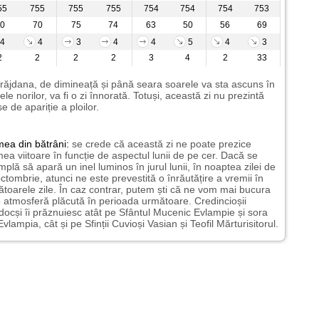
55
755
755
755
754
754
754
753
0
70
75
74
63
50
56
69
4
4
3
4
4
5
4
3
2
2
2
2
3
4
2
33
răjdana, de dimineață și până seara soarele va sta ascuns în
ele norilor, va fi o zi înnorată. Totuși, această zi nu prezintă
e de apariție a ploilor.
mea
din bătrâni:
se crede că această zi ne poate prezice
ea viitoare în funcție de aspectul lunii de pe cer. Dacă se
mplă să apară un inel luminos în jurul lunii, în noaptea zilei de
ctombrie, atunci ne este prevestită o înrăutățire a vremii în
toarele zile. În caz contrar, putem ști că ne vom mai bucura
 atmosferă plăcută în perioada următoare. Credincioșii
docși îi prăznuiesc atât pe Sfântul Mucenic Evlampie și sora
Evlampia, cât și pe Sfinții Cuvioși Vasian și Teofil Mărturisitorul.