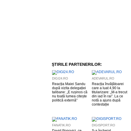
ȘTIRILE PARTENERILOR:
DIGI24.RO
ADEVARUL.RO
Reacția Maiei Sandu
Reacția învățătoarei
după vizita delegației
care a luat 4,90 la
talibane: „E rușinos că
titularizare: „M-a trecut
nu toată lumea citește
din iad în rai”. La ce
politică externă”
notă a ajuns după
contestație
FANATIK.RO
DIGISPORT.RO
David Popovici, ce
S-a încheiat