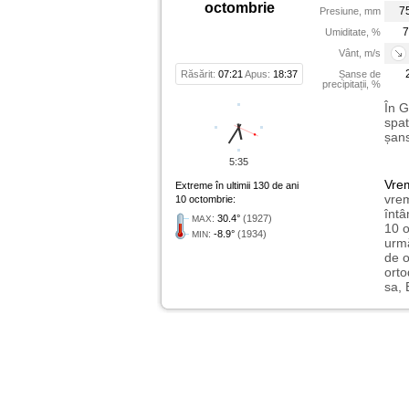
octombrie
7
Presiune, mm
7
Umiditate, %
Vânt, m/s
Răsărit:
07:21
Apus:
18:37
Șanse de
precipitații, %
În G
spat
șans
5:35
Vre
Extreme în ultimii 130 de ani
vrem
10 octombrie:
întâ
:
30.4°
(1927)
MAX
10 o
:
-8.9°
(1934)
MIN
urmă
de o
orto
sa, 