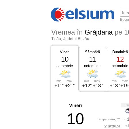
Bucur
Vremea în
Grăjdana
pe 1
Tisău, Județul Buzău
Vineri
Sâmbătă
Duminică
10
11
12
octombrie
octombrie
octombrie
min.
max.
min.
max.
min.
max.
+11°
+21°
+12°
+18°
+13°
+19
Vineri
0:
10
+1
Temperatură, °C
+1
Se simte ca