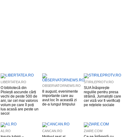
LIBERTATEA.RO
STIRILEPROTV.RO
OBSERVATORNEWS.RO
O bibliotecă din
SUA înăsprește
8 august, evenimente
Ploiești ascunde cărți
regulile pentru presa
importante care au
vechi de peste 500 de
străină. Jurnaliștii care
avut loc în această zi
ani, iar cel mai valoros
cer viză vor fi verificați
de-a lungul timpului
volum pe care îl poți
pe rețelele sociale
lua acasă are peste un
secol
A1.RO
CANCAN.RO
ZIARE.COM
Insula Iubirii –
Motivul real al
Ce se întâmplă cu