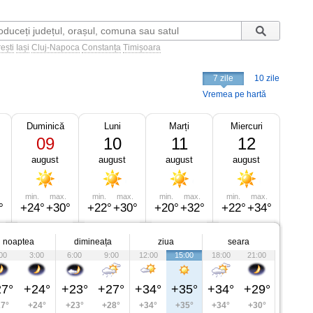
ești
Iași
Cluj-Napoca
Constanța
Timișoara
7 zile
10 zile
Vremea pe hartă
Duminică
Luni
Marți
Miercuri
09
10
11
12
august
august
august
august
min.
max.
min.
max.
min.
max.
min.
max.
°
+24°
+30°
+22°
+30°
+20°
+32°
+22°
+34°
noaptea
dimineața
ziua
seara
00
3:00
6:00
9:00
12:00
15:00
18:00
21:00
7°
+24°
+23°
+27°
+34°
+35°
+34°
+29°
7°
+24°
+23°
+28°
+34°
+35°
+34°
+30°