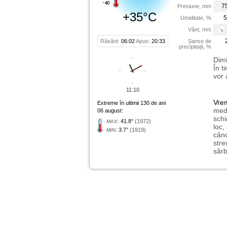
7
Presiune, mm
+35°C
5
Umiditate, %
Vânt, m/s
Răsărit:
06:02
Apus:
20:33
Șanse de
precipitații, %
Dimi
În t
vor 
11:10
Vre
Extreme în ultimii 130 de ani
medi
06 august:
schi
:
41.8°
(1972)
MAX
loc,
:
3.7°
(1919)
MIN
când
stre
sărb