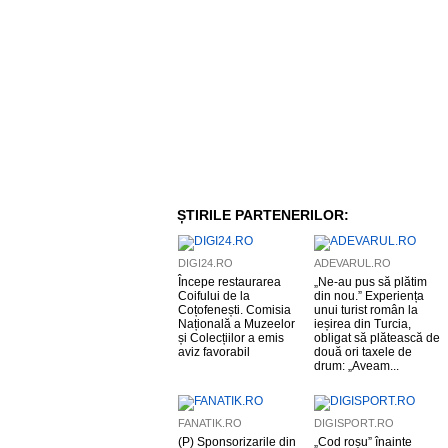
ȘTIRILE PARTENERILOR:
DIGI24.RO
ADEVARUL.RO
Începe restaurarea
„Ne-au pus să plătim
Coifului de la
din nou.” Experiența
Coțofenești. Comisia
unui turist român la
Națională a Muzeelor
ieșirea din Turcia,
și Colecțiilor a emis
obligat să plătească de
aviz favorabil
două ori taxele de
drum: „Aveam...
FANATIK.RO
DIGISPORT.RO
(P) Sponsorizarile din
„Cod roșu” înainte