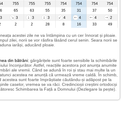
54
755
755
755
754
754
754
754
6
65
63
55
35
31
37
50
3
3
3
3
4
4
4
2
2
2
2
28
8
16
33
49
neața acestei zile ne va întâmpina cu un cer înnorat și ploaie.
impul zilei, norii se vor răsfira lăsând cerul senin. Seara norii se
aduna iarăși, aducând ploaie.
mea
din bătrâni:
gărgărițele sunt foarte sensibile la schimbările
ului înconjurător. Astfel, reacțiile acestora pot anunța anumite
mbări ale vremii. Când se adună în roi și stau mai multe la un
 atunci acestea ne anunță că urmează vreme caldă. În schimb,
 acestea sunt foarte împrăștiate căutându-și adăpost pe la
șinile caselor, vremea se va răci. Credincioșii creștini ortodocși
ătoresc Schimbarea la Față a Domnului (Dezlegare la pește).