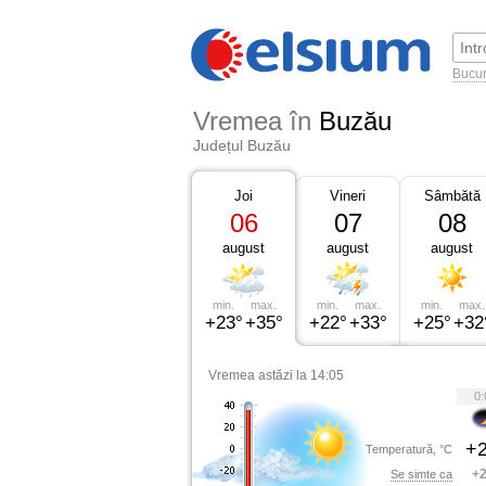
Bucur
Vremea în
Buzău
Județul Buzău
Joi
Vineri
Sâmbătă
06
07
08
august
august
august
min.
max.
min.
max.
min.
max.
+23°
+35°
+22°
+33°
+25°
+32
Vremea astăzi la 14:05
0:
+2
Temperatură, °C
+2
Se simte ca