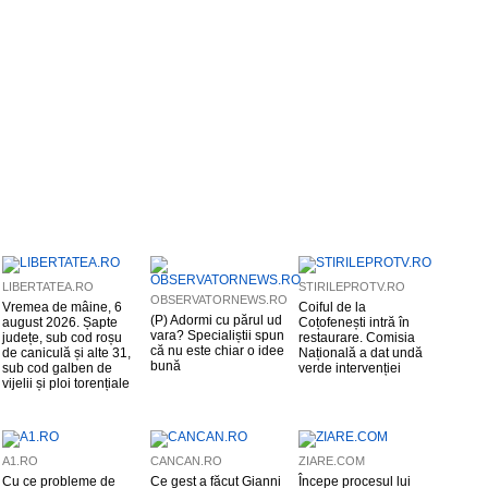
LIBERTATEA.RO
STIRILEPROTV.RO
OBSERVATORNEWS.RO
Vremea de mâine, 6
Coiful de la
(P) Adormi cu părul ud
august 2026. Șapte
Coțofenești intră în
vara? Specialiștii spun
județe, sub cod roșu
restaurare. Comisia
că nu este chiar o idee
de caniculă și alte 31,
Națională a dat undă
bună
sub cod galben de
verde intervenției
vijelii și ploi torențiale
A1.RO
CANCAN.RO
ZIARE.COM
Cu ce probleme de
Ce gest a făcut Gianni
Începe procesul lui