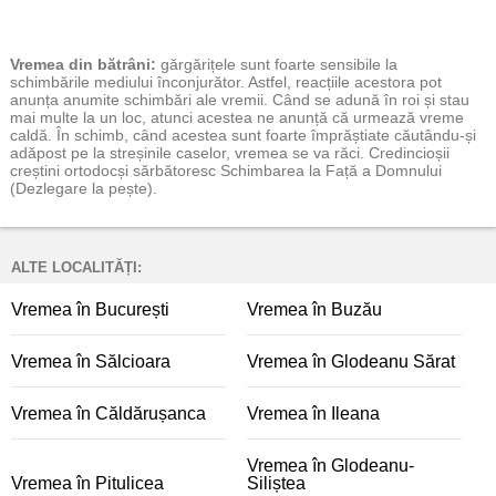
Vremea
din bătrâni:
gărgărițele sunt foarte sensibile la
schimbările mediului înconjurător. Astfel, reacțiile acestora pot
anunța anumite schimbări ale vremii. Când se adună în roi și stau
mai multe la un loc, atunci acestea ne anunță că urmează vreme
caldă. În schimb, când acestea sunt foarte împrăștiate căutându-și
adăpost pe la streșinile caselor, vremea se va răci. Credincioșii
creștini ortodocși sărbătoresc Schimbarea la Față a Domnului
(Dezlegare la pește).
ALTE LOCALITĂȚI:
Vremea în București
Vremea în Buzău
Vremea în Sălcioara
Vremea în Glodeanu Sărat
Vremea în Căldărușanca
Vremea în Ileana
Vremea în Glodeanu-
Vremea în Pitulicea
Siliștea