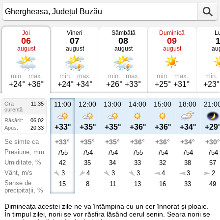
Joi
Vineri
Sâmbătă
Duminică
L
Vremea
06
07
08
09
în
august
august
august
august
au
Ghergheasa
Județul
Buzău
min.
max.
min.
max.
min.
max.
min.
max.
min.
+24°
+36°
+24°
+34°
+26°
+33°
+25°
+31°
+23°
11:00
12:00
13:00
14:00
15:00
18:00
21:0
Ora
11:35
curentă
Răsărit:
06:02
+33°
+35°
+35°
+36°
+36°
+34°
+29
Apus:
20:33
Se simte ca
+33°
+35°
+35°
+36°
+36°
+34°
+30°
Presiune, mm
755
754
754
755
754
754
754
Umiditate, %
42
35
34
33
32
38
57
Vânt, m/s
3
4
3
3
4
3
2
Șanse de
15
8
11
13
16
33
49
precipitații, %
Dimineața acestei zile ne va întâmpina cu un cer înnorat și ploaie.
În timpul zilei, norii se vor răsfira lăsând cerul senin. Seara norii se