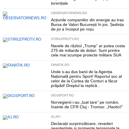
torențiale
OBSERVATORNEWS.RO
Acțiunile companiilor din energie au tras
Bursa de Valori București în jos. Ședința
de joi a început pe roșu
STIRILEPROTV.RO
Navele de război „Trump” ar putea costa
275 de miliarde de dolari. Sunt printre
cele mai scumpe proiecte militare SUA
FANATIK.RO
Unde s-au dus banii de la Agenția
Națională pentru Sport! Raportul șoc al
celor de la Curtea de Conturi a făcut
prăpăd! Dreptul la replică...
DIGISPORT.RO
Norvegienii i-au „luat tare” pe români,
înainte de CFR Cluj - Tromso: „Haotici!”
A1.RO
Declarații surprinzătoare, revederi
neașteptate și momente tensionate la