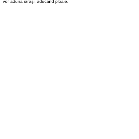
vor aduna iarăși, aducând ploaie.