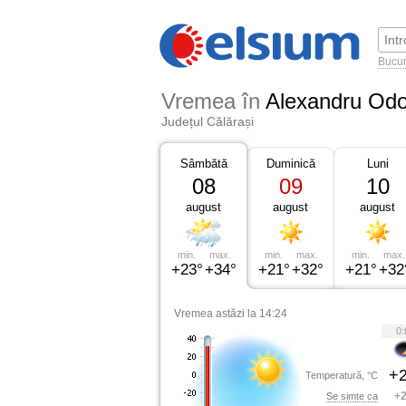
Bucur
Vremea în
Alexandru Od
Județul Călărași
Sâmbătă
Duminică
Luni
08
09
10
august
august
august
min.
max.
min.
max.
min.
max.
+23°
+34°
+21°
+32°
+21°
+32
Vremea astăzi la 14:24
0:
+2
Temperatură, °C
+2
Se simte ca