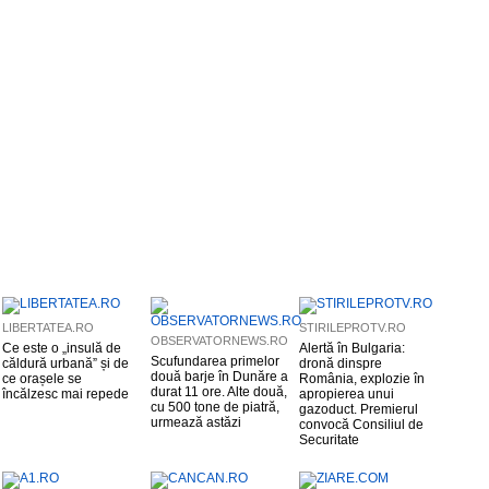
LIBERTATEA.RO
STIRILEPROTV.RO
OBSERVATORNEWS.RO
Ce este o „insulă de
Alertă în Bulgaria:
Scufundarea primelor
căldură urbană” și de
dronă dinspre
două barje în Dunăre a
ce orașele se
România, explozie în
durat 11 ore. Alte două,
încălzesc mai repede
apropierea unui
cu 500 tone de piatră,
gazoduct. Premierul
urmează astăzi
convocă Consiliul de
Securitate