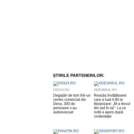
ȘTIRILE PARTENERILOR:
DIGI24.RO
ADEVARUL.RO
Degajări de fum într-un
Reacția învățătoarei
centru comercial din
care a luat 4,90 la
Deva. 300 de
titularizare: „M-a trecut
persoane s-au
din iad în rai”. La ce
autoevacuat
notă a ajuns după
contestație