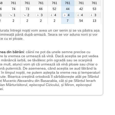
58
761
761
761
761
761
761
761
6
74
73
66
52
44
42
53
1
1
2
3
4
4
4
3
2
2
2
2
2
7
54
13
urata întregii nopți vom avea un cer senin și se va păstra așa
imineață până după-amiază. Seara se vor aduna norii și vor
e cu ei ploaie.
mea
din bătrâni:
câinii ne pot da unele semne precise cu
ire la vremea ce urmează să vină. Dacă aceștia se pot vedea
mănâncă iarbă, se tăvălesc prin ogradă sau se scarpină
te mult, atunci vom ști că urmează să vină ploaie sau chiar o
ună puternică. De asemenea, când aceștia se aud lătrând la
 în timpul nopții, ne putem aștepta la vreme rea și temperaturi
ute. Biserica creștină ortodoxă îl sărbătorește atât pe Sfântul
t Mucenic Alexandru din Basarabia, cât și pe Sfântul Ierarh
ian Mărturisitorul, episcopul Cizicului, și Miron, episcopul
ei.