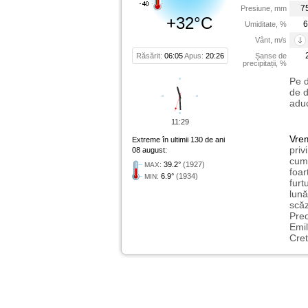
7
Presiune, mm
+32°C
6
Umiditate, %
Vânt, m/s
Răsărit:
06:05
Apus:
20:26
Șanse de
precipitații, %
Pe d
de d
aduc
11:29
Vre
Extreme în ultimii 130 de ani
priv
08 august:
cum 
:
39.2°
(1927)
MAX
foar
:
6.9°
(1934)
MIN
furt
lună
scăz
Preo
Emil
Cret