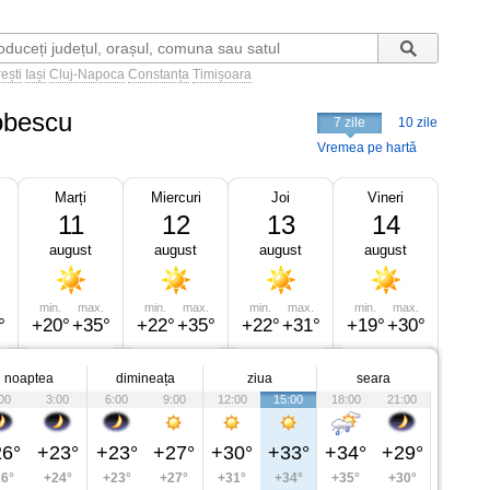
ești
Iași
Cluj-Napoca
Constanța
Timișoara
obescu
7 zile
10 zile
Vremea pe hartă
Marți
Miercuri
Joi
Vineri
11
12
13
14
august
august
august
august
min.
max.
min.
max.
min.
max.
min.
max.
°
+20°
+35°
+22°
+35°
+22°
+31°
+19°
+30°
noaptea
dimineața
ziua
seara
00
3:00
6:00
9:00
12:00
15:00
18:00
21:00
6°
+23°
+23°
+27°
+30°
+33°
+34°
+29°
6°
+24°
+23°
+27°
+31°
+34°
+35°
+30°