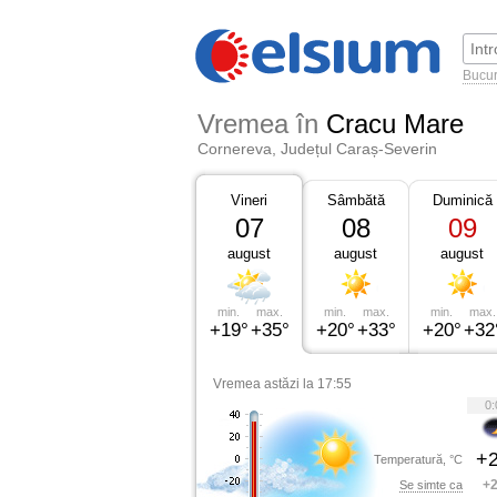
Bucur
Vremea în
Cracu Mare
Cornereva, Județul Caraș-Severin
Vineri
Sâmbătă
Duminică
07
08
09
august
august
august
min.
max.
min.
max.
min.
max.
+19°
+35°
+20°
+33°
+20°
+32
Vremea astăzi la 17:55
0:
+2
Temperatură, °C
+2
Se simte ca