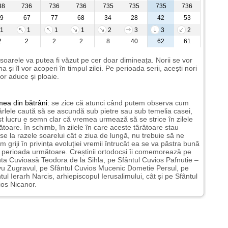
38
736
736
736
735
735
735
736
9
67
77
68
34
28
42
53
1
1
1
1
2
3
3
2
2
2
2
2
8
40
62
61
 soarele va putea fi văzut pe cer doar dimineața. Norii se vor
a și îl vor acoperi în timpul zilei. Pe perioada serii, acești nori
or aduce și ploaie.
mea
din bătrâni:
se zice că atunci când putem observa cum
rlele caută să se ascundă sub pietre sau sub temelia casei,
t lucru e semn clar că vremea urmează să se strice în zilele
toare. În schimb, în zilele în care aceste târâtoare stau
nse la razele soarelui cât e ziua de lungă, nu trebuie să ne
m griji în privința evoluției vremii întrucât ea se va păstra bună
n perioada următoare. Creștinii ortodocși îi comemorează pe
ta Cuvioasă Teodora de la Sihla, pe Sfântul Cuvios Pafnutie –
u Zugravul, pe Sfântul Cuvios Mucenic Dometie Persul, pe
tul Ierarh Narcis, arhiepiscopul Ierusalimului, cât și pe Sfântul
os Nicanor.