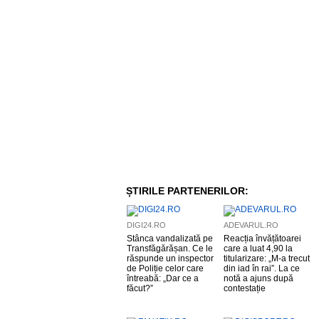
ȘTIRILE PARTENERILOR:
DIGI24.RO
ADEVARUL.RO
Stânca vandalizată pe
Reacția învățătoarei
Transfăgărășan. Ce le
care a luat 4,90 la
răspunde un inspector
titularizare: „M-a trecut
de Poliție celor care
din iad în rai”. La ce
întreabă: „Dar ce a
notă a ajuns după
făcut?”
contestație