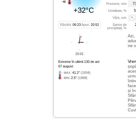
7
Presiune, mm
+32°C
5
Umiditate, %
Vânt, m/s
Răsărit:
06:23
Apus:
20:52
Șanse de
precipitații, %
Azi,
adun
ne v
15:01
Vre
Extreme în ultimii 130 de ani
șopâ
07 august:
aces
:
41.2°
(1934)
MAX
urmă
:
2.5°
(1968)
MIN
înti
face
și î
Sfân
Pârv
Sfân
Cuvi