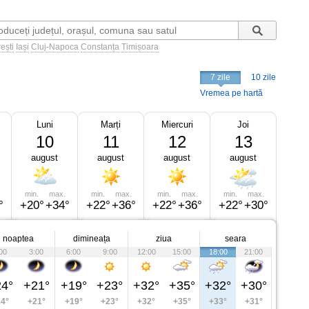
ești
Iași
Cluj-Napoca
Constanța
Timișoara
7 zile
10 zile
Vremea pe hartă
Luni
Marți
Miercuri
Joi
10
11
12
13
august
august
august
august
min.
max.
min.
max.
min.
max.
min.
max.
°
+20°
+34°
+22°
+36°
+22°
+36°
+22°
+30°
noaptea
dimineața
ziua
seara
00
3:00
6:00
9:00
12:00
15:00
18:00
21:00
4°
+21°
+19°
+23°
+32°
+35°
+32°
+30°
4°
+21°
+19°
+23°
+32°
+35°
+33°
+31°