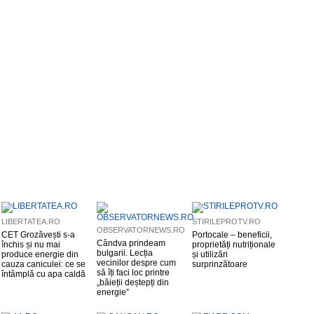
LIBERTATEA.RO
STIRILEPROTV.RO
OBSERVATORNEWS.RO
CET Grozăvești s-a
Portocale – beneficii,
Cândva prindeam
închis și nu mai
proprietăți nutriționale
bulgarii. Lecția
produce energie din
și utilizări
vecinilor despre cum
cauza caniculei: ce se
surprinzătoare
să îți faci loc printre
întâmplă cu apa caldă
„băieții deștepți din
energie”