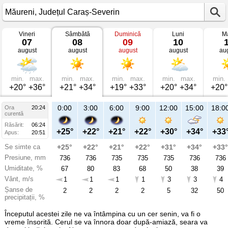
Vineri
Sâmbătă
Duminică
Luni
Ma
Vremea
07
08
09
10
în
august
august
august
august
au
Măureni
mâine
Județul
Caraș-
Severin
min.
max.
min.
max.
min.
max.
min.
max.
min.
+20°
+36°
+21°
+34°
+19°
+33°
+20°
+34°
+20°
23:00
0:00
3:00
6:00
9:00
12:00
15:00
18:0
Ora
20:24
Sâ
curentă
08
Răsărit:
06:24
aug
+27°
+25°
+22°
+21°
+22°
+30°
+34°
+33
Apus:
20:51
Se simte ca
+27°
+25°
+22°
+21°
+22°
+31°
+34°
+33°
Presiune, mm
736
736
736
735
735
735
736
736
Umiditate, %
58
67
80
83
68
50
38
39
Vânt, m/s
1
1
1
1
1
3
3
4
Șanse de
22
2
2
2
2
5
32
50
precipitații, %
Începutul acestei zile ne va întâmpina cu un cer senin, va fi o
vreme însorită. Cerul se va înnora doar după-amiază, seara va