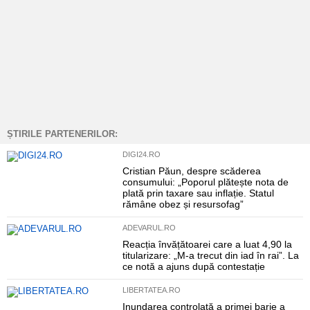
ȘTIRILE PARTENERILOR:
DIGI24.RO
Cristian Păun, despre scăderea
consumului: „Poporul plătește nota de
plată prin taxare sau inflație. Statul
rămâne obez și resursofag”
ADEVARUL.RO
Reacția învățătoarei care a luat 4,90 la
titularizare: „M-a trecut din iad în rai”. La
ce notă a ajuns după contestație
LIBERTATEA.RO
Inundarea controlată a primei barje a