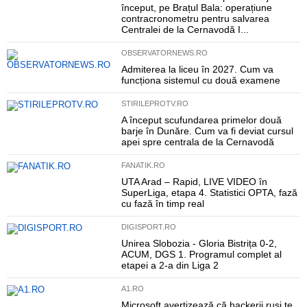
început, pe Brațul Bala: operațiune
contracronometru pentru salvarea
Centralei de la Cernavodă I...
OBSERVATORNEWS.RO
Admiterea la liceu în 2027. Cum va
funcționa sistemul cu două examene
STIRILEPROTV.RO
A început scufundarea primelor două
barje în Dunăre. Cum va fi deviat cursul
apei spre centrala de la Cernavodă
FANATIK.RO
UTA Arad – Rapid, LIVE VIDEO în
SuperLiga, etapa 4. Statistici OPTA, fază
cu fază în timp real
DIGISPORT.RO
Unirea Slobozia - Gloria Bistrița 0-2,
ACUM, DGS 1. Programul complet al
etapei a 2-a din Liga 2
A1.RO
Microsoft avertizează că hackerii ruși te