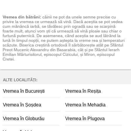
Vremea
din bătrâni:
câinii ne pot da unele semne precise cu
privire la vremea ce urmează să vină. Dacă aceștia se pot vedea
cum mănâncă iarbă, se tăvălesc prin ogradă sau se scarpină
foarte mult, atunci vom ști că urmează să vină ploaie sau chiar o
furtună puternică. De asemenea, când aceștia se aud lătrând la
lună în timpul nopții, ne putem aștepta la vreme rea și temperaturi
scăzute. Biserica creștină ortodoxă îl sărbătorește atât pe Sfântul
Preot Mucenic Alexandru din Basarabia, cât și pe Sfântul Ierarh
Emilian Mărturisitorul, episcopul Cizicului, și Miron, episcopul
Cretei.
ALTE LOCALITĂȚI:
Vremea în București
Vremea în Reșița
Vremea în Șoșdea
Vremea în Mehadia
Vremea în Globurău
Vremea în Plugova