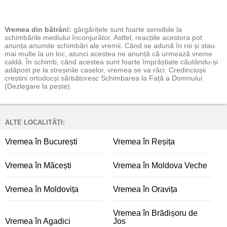
Vremea
din bătrâni:
gărgărițele sunt foarte sensibile la
schimbările mediului înconjurător. Astfel, reacțiile acestora pot
anunța anumite schimbări ale vremii. Când se adună în roi și stau
mai multe la un loc, atunci acestea ne anunță că urmează vreme
caldă. În schimb, când acestea sunt foarte împrăștiate căutându-și
adăpost pe la streșinile caselor, vremea se va răci. Credincioșii
creștini ortodocși sărbătoresc Schimbarea la Față a Domnului
(Dezlegare la pește).
ALTE LOCALITĂȚI:
Vremea în București
Vremea în Reșița
Vremea în Măcești
Vremea în Moldova Veche
Vremea în Moldovița
Vremea în Oravița
Vremea în Brădișoru de
Vremea în Agadici
Jos