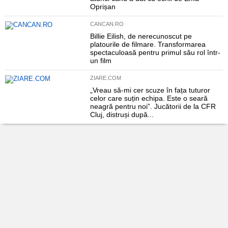
Oprișan
CANCAN.RO
Billie Eilish, de nerecunoscut pe
platourile de filmare. Transformarea
spectaculoasă pentru primul său rol într-
un film
ZIARE.COM
„Vreau să-mi cer scuze în fața tuturor
celor care suțin echipa. Este o seară
neagră pentru noi”. Jucătorii de la CFR
Cluj, distruși după...