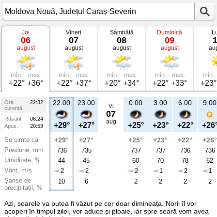
Joi
Vineri
Sâmbătă
Duminică
L
Vremea
06
07
08
09
în
august
august
august
august
au
Moldova
Nouă
Județul
Caraș-
Severin
min.
max.
min.
max.
min.
max.
min.
max.
min.
+22°
+36°
+22°
+37°
+20°
+34°
+22°
+33°
+23°
22:00
23:00
0:00
3:00
6:00
9:00
Ora
22:32
Vi
curentă
07
Răsărit:
06:24
aug
+29°
+27°
+25°
+23°
+22°
+26
Apus:
20:53
Se simte ca
+29°
+27°
+25°
+23°
+22°
+26°
Presiune, mm
736
735
737
737
736
736
Umiditate, %
44
45
60
70
78
62
Vânt, m/s
2
2
2
1
2
1
Șanse de
10
6
2
2
2
2
precipitații, %
Azi, soarele va putea fi văzut pe cer doar dimineața. Norii îl vor
acoperi în timpul zilei, vor aduce și ploaie, iar spre seară vom avea