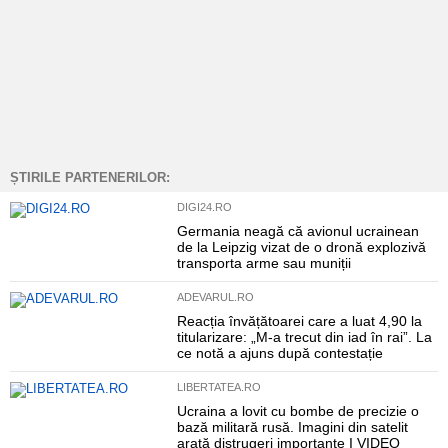
ȘTIRILE PARTENERILOR:
DIGI24.RO
Germania neagă că avionul ucrainean
de la Leipzig vizat de o dronă explozivă
transporta arme sau muniții
ADEVARUL.RO
Reacția învățătoarei care a luat 4,90 la
titularizare: „M-a trecut din iad în rai”. La
ce notă a ajuns după contestație
LIBERTATEA.RO
Ucraina a lovit cu bombe de precizie o
bază militară rusă. Imagini din satelit
arată distrugeri importante I VIDEO