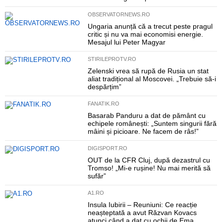
OBSERVATORNEWS.RO
Ungaria anunță că a trecut peste pragul
critic și nu va mai economisi energie.
Mesajul lui Peter Magyar
STIRILEPROTV.RO
Zelenski vrea să rupă de Rusia un stat
aliat tradițional al Moscovei. „Trebuie să-i
despărțim”
FANATIK.RO
Basarab Panduru a dat de pământ cu
echipele românești: „Suntem singurii fără
mâini și picioare. Ne facem de râs!”
DIGISPORT.RO
OUT de la CFR Cluj, după dezastrul cu
Tromso! „Mi-e rușine! Nu mai merită să
sufăr”
A1.RO
Insula Iubirii – Reuniuni: Ce reacție
neașteptată a avut Răzvan Kovacs
atunci când a dat cu ochii de Ema