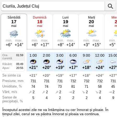
Sâmbătă
Duminică
Luni
Marți
Mie
Vremea
17
18
19
20
în
mai
mai
mai
mai
m
Ciurila
pe
17
mai
2025
min.
max.
min.
max.
min.
max.
min.
max.
min.
Județul
+6°
+14°
+6°
+17°
+8°
+14°
+3°
+15°
+5°
Cluj
1:00
2:00
3:00
6:00
9:00
12:00
15:0
Ora
01:59
curentă
Răsărit:
05:49
+21°
+20°
+19°
+17°
+18°
+24°
+27
Apus:
20:55
Se simte ca
+21°
+20°
+19°
+17°
+18°
+24°
+27°
Presiune, mm
731
731
731
732
732
732
731
Umiditate, %
74
74
73
81
71
58
45
Vânt, m/s
2
2
2
2
2
2
2
Șanse de
5
4
2
2
2
4
9
precipitații, %
Începutul acestei zile ne va întâmpina cu cer înnorat și ploaie. În
timpul zilei, cerul se va păstra înnorat și ploaia va continua.