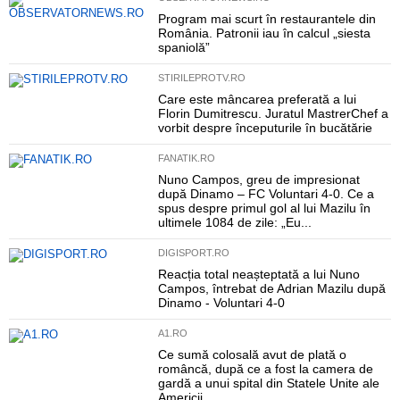
Program mai scurt în restaurantele din
România. Patronii iau în calcul „siesta
spaniolă”
STIRILEPROTV.RO
Care este mâncarea preferată a lui
Florin Dumitrescu. Juratul MastrerChef a
vorbit despre începuturile în bucătărie
FANATIK.RO
Nuno Campos, greu de impresionat
după Dinamo – FC Voluntari 4-0. Ce a
spus despre primul gol al lui Mazilu în
ultimele 1084 de zile: „Eu...
DIGISPORT.RO
Reacția total neașteptată a lui Nuno
Campos, întrebat de Adrian Mazilu după
Dinamo - Voluntari 4-0
A1.RO
Ce sumă colosală avut de plată o
româncă, după ce a fost la camera de
gardă a unui spital din Statele Unite ale
Americii