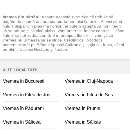
Vremea
din bătrâni:
despre această zi se zice că trebuie să
băgăm de seamă asupra comportamentului fluturilor. Atunci când
fluturii dispar din preajma florilor, ne putem aștepta ca norii negri
să se adune și să vină ploi cu vânt puternic. În caz contrar — când
fluturii se pot vedea zburând în preajma florilor — vom ști că
vremea nu urmează să se strice. Credincioșii ortodocși îi
pomenesc atât pe Sfântul Apostol Andronic și soția sa, Iunia, cât și
pe Sfinții Cuvioși Nectarie și Teofan.
ALTE LOCALITĂȚI:
Vremea în București
Vremea în Cluj-Napoca
Vremea în Filea de Jos
Vremea în Filea de Sus
Vremea în Pădureni
Vremea în Pruniș
Vremea în Sălicea
Vremea în Săliște