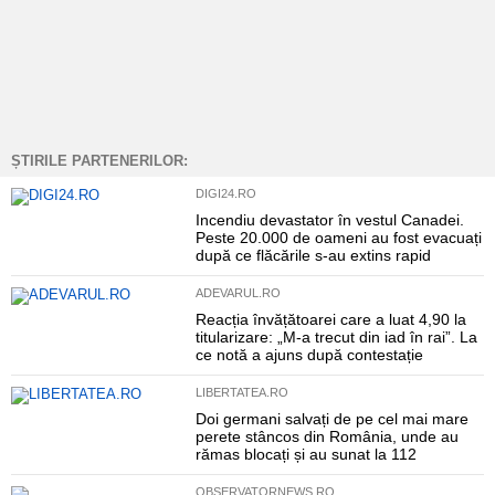
ȘTIRILE PARTENERILOR:
DIGI24.RO
Incendiu devastator în vestul Canadei.
Peste 20.000 de oameni au fost evacuați
după ce flăcările s-au extins rapid
ADEVARUL.RO
Reacția învățătoarei care a luat 4,90 la
titularizare: „M-a trecut din iad în rai”. La
ce notă a ajuns după contestație
LIBERTATEA.RO
Doi germani salvați de pe cel mai mare
perete stâncos din România, unde au
rămas blocați și au sunat la 112
OBSERVATORNEWS.RO