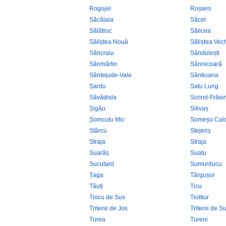
Rogojel
Roșieni
Săcălaia
Săcel
Sălătruc
Sălicea
Săliștea Nouă
Săliștea Vec
Sâncraiu
Săndulești
Sânmărtin
Sânnicoară
Sântejude-Vale
Sântioana
Șardu
Satu Lung
Săvădisla
Scrind-Frăsi
Șigău
Silivaș
Șomcutu Mic
Someșu Cal
Stârcu
Stejeriș
Straja
Straja
Suarăș
Suatu
Sucutard
Sumurducu
Țaga
Târgușor
Tăuți
Ticu
Tiocu de Sus
Tioltiur
Tritenii de Jos
Tritenii de S
Turea
Tureni