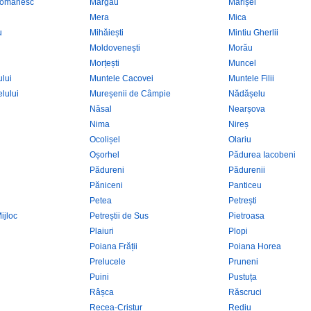
Românesc
Mărgău
Mărișel
Mera
Mica
u
Mihăiești
Mintiu Gherlii
Moldovenești
Morău
Morțești
Muncel
lui
Muntele Cacovei
Muntele Filii
lului
Mureșenii de Câmpie
Nădășelu
Năsal
Nearșova
Nima
Nireș
i
Ocolișel
Olariu
Oșorhel
Pădurea Iacobeni
Pădureni
Pădurenii
Păniceni
Panticeu
Petea
Petrești
ijloc
Petreștii de Sus
Pietroasa
Plaiuri
Plopi
Poiana Frății
Poiana Horea
Prelucele
Pruneni
Puini
Pustuța
Râșca
Răscruci
Recea-Cristur
Rediu