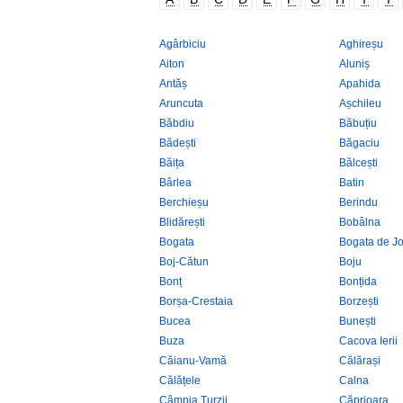
Agârbiciu
Aghireșu
Aiton
Aluniș
Antăș
Apahida
Aruncuta
Așchileu
Băbdiu
Băbuțiu
Bădești
Băgaciu
Băița
Bălcești
Bârlea
Batin
Berchieșu
Berindu
Blidărești
Bobâlna
Bogata
Bogata de J
Boj-Cătun
Boju
Bonț
Bonțida
Borșa-Crestaia
Borzești
Bucea
Bunești
Buza
Cacova Ierii
Căianu-Vamă
Călărași
Călățele
Calna
Câmpia Turzii
Căprioara