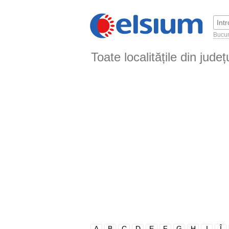
Bucur
Toate localitățile din județ
A
B
C
D
E
F
G
H
I
Î