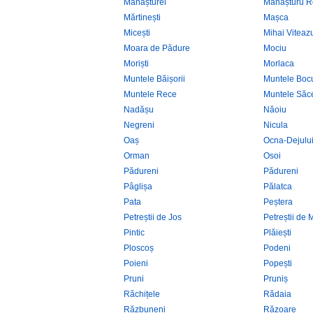
Mănășturel
Mănășturu 
Mărtinești
Mașca
Micești
Mihai Viteaz
Moara de Pădure
Mociu
Moriști
Morlaca
Muntele Băișorii
Muntele Bocu
Muntele Rece
Muntele Săce
Nadășu
Năoiu
Negreni
Nicula
Oaș
Ocna-Dejulu
Orman
Osoi
Pădureni
Pădureni
Pâglișa
Pălatca
Pata
Peștera
Petreștii de Jos
Petreștii de M
Pintic
Plăiești
Ploscoș
Podeni
Poieni
Popești
Pruni
Pruniș
Răchițele
Rădaia
Răzbuneni
Răzoare