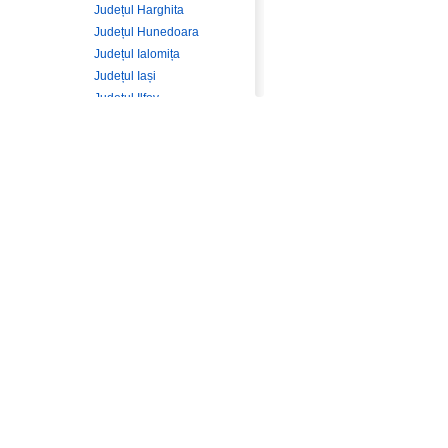
Județul Harghita
Județul Hunedoara
Județul Ialomița
Județul Iași
Județul Ilfov
Județul Maramureș
Județul Mehedinți
Județul Mureș
Județul Neamț
Județul Olt
Județul Prahova
Județul Sălaj
Județul Satu Mare
Județul Sibiu
Județul Suceava
Județul Teleorman
Județul Timiș
Județul Tulcea
Județul Vâlcea
Județul Vaslui