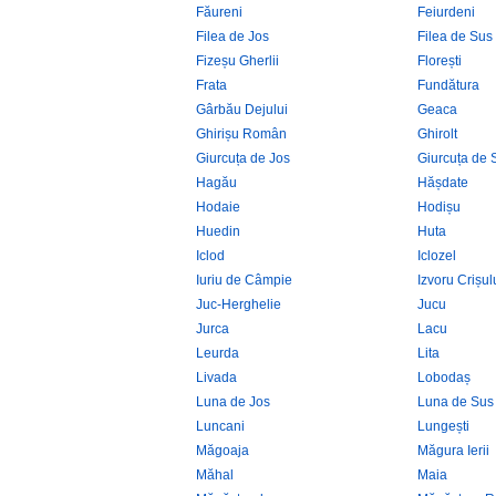
Făureni
Feiurdeni
Filea de Jos
Filea de Sus
Fizeșu Gherlii
Florești
Frata
Fundătura
Gârbău Dejului
Geaca
Ghirișu Român
Ghirolt
Giurcuța de Jos
Giurcuța de 
Hagău
Hășdate
Hodaie
Hodișu
Huedin
Huta
Iclod
Iclozel
Iuriu de Câmpie
Izvoru Crișul
Juc-Herghelie
Jucu
Jurca
Lacu
Leurda
Lita
Livada
Lobodaș
Luna de Jos
Luna de Sus
Luncani
Lungești
Măgoaja
Măgura Ierii
Măhal
Maia