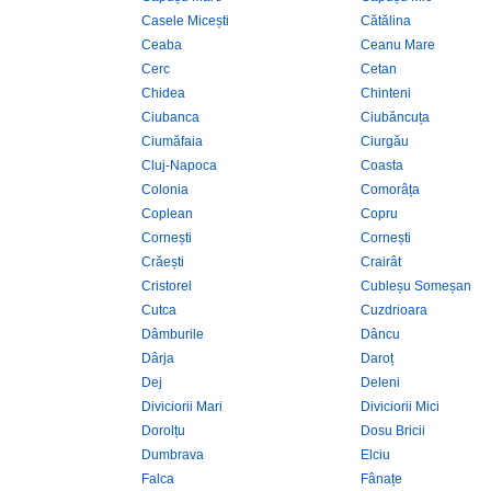
Casele Micești
Cătălina
Ceaba
Ceanu Mare
Cerc
Cetan
Chidea
Chinteni
Ciubanca
Ciubăncuța
Ciumăfaia
Ciurgău
Cluj-Napoca
Coasta
Colonia
Comorâța
Coplean
Copru
Cornești
Cornești
Crăești
Crairât
Cristorel
Cubleșu Someșan
Cutca
Cuzdrioara
Dâmburile
Dâncu
Dârja
Daroț
Dej
Deleni
Diviciorii Mari
Diviciorii Mici
Dorolțu
Dosu Bricii
Dumbrava
Elciu
Falca
Fânațe