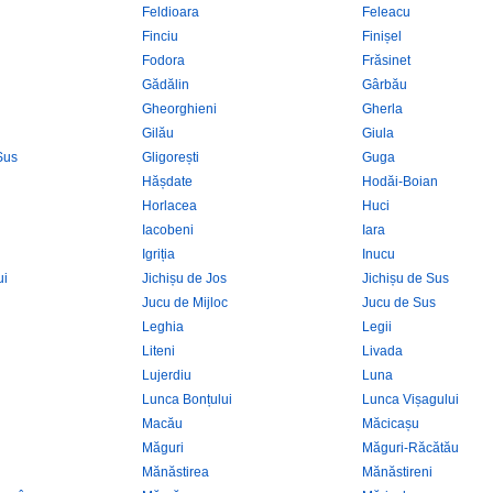
Feldioara
Feleacu
Finciu
Finișel
Fodora
Frăsinet
Gădălin
Gârbău
Gheorghieni
Gherla
Gilău
Giula
Sus
Gligorești
Guga
Hășdate
Hodăi-Boian
Horlacea
Huci
Iacobeni
Iara
Igriția
Inucu
ui
Jichișu de Jos
Jichișu de Sus
Jucu de Mijloc
Jucu de Sus
Leghia
Legii
Liteni
Livada
Lujerdiu
Luna
Lunca Bonțului
Lunca Vișagului
Macău
Măcicașu
Măguri
Măguri-Răcătău
Mănăstirea
Mănăstireni