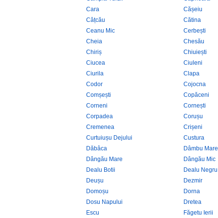
Cara
Cășeiu
Câțcău
Cătina
Ceanu Mic
Cerbești
Cheia
Chesău
Chiriș
Chiuiești
Ciucea
Ciuleni
Ciurila
Clapa
Codor
Cojocna
Comșești
Copăceni
Corneni
Cornești
Corpadea
Corușu
Cremenea
Crișeni
Curtuiușu Dejului
Custura
Dăbâca
Dâmbu Mare
Dângău Mare
Dângău Mic
Dealu Botii
Dealu Negru
Deușu
Dezmir
Domoșu
Dorna
Dosu Napului
Dretea
Escu
Făgetu Ierii