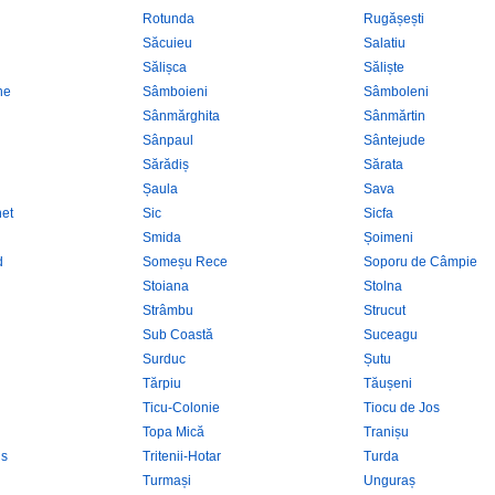
Rotunda
Rugășești
Săcuieu
Salatiu
Sălișca
Săliște
he
Sâmboieni
Sâmboleni
Sânmărghita
Sânmărtin
Sânpaul
Sântejude
Sărădiș
Sărata
Șaula
Sava
net
Sic
Sicfa
Smida
Șoimeni
d
Someșu Rece
Soporu de Câmpie
Stoiana
Stolna
Strâmbu
Strucut
Sub Coastă
Suceagu
Surduc
Șutu
Tărpiu
Tăușeni
Ticu-Colonie
Tiocu de Jos
Topa Mică
Tranișu
us
Tritenii-Hotar
Turda
Turmași
Unguraș