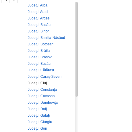
Județul Alba
Județul Arad
Județul Argeș
Județul Bacău
Județul Bihor
Județul Bistrița-Năsăud
Județul Botoșani
Județul Brăila
Județul Brașov
Județul Buzău
Județul Călărași
Județul Caraș-Severin
Județul Cluj
Județul Constanța
Județul Covasna
Județul Dâmbovița
Județul Dolj
Județul Galați
Județul Giurgiu
Județul Gorj