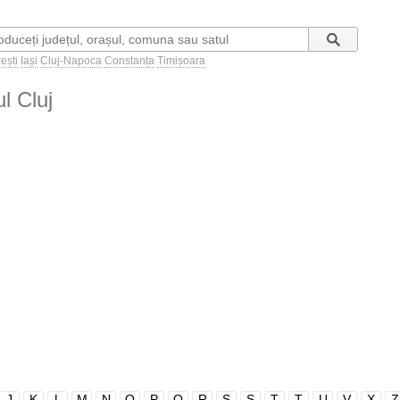
ești
Iași
Cluj-Napoca
Constanța
Timișoara
ul Cluj
J
K
L
M
N
O
P
Q
R
S
Ș
T
Ț
U
V
X
Z