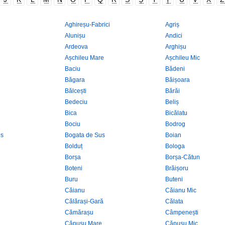
Aghireșu-Fabrici
Agriș
Alunișu
Andici
Ardeova
Arghișu
Așchileu Mare
Așchileu Mic
Baciu
Bădeni
Băgara
Băișoara
Bălcești
Bărăi
Bedeciu
Beliș
Bica
Bicălatu
Bociu
Bodrog
os
Bogata de Sus
Boian
Bolduț
Bologa
Borșa
Borșa-Cătun
Boteni
Brăișoru
Buru
Buteni
Căianu
Căianu Mic
Călărași-Gară
Călata
Cămărașu
Câmpenești
Căpușu Mare
Căpușu Mic