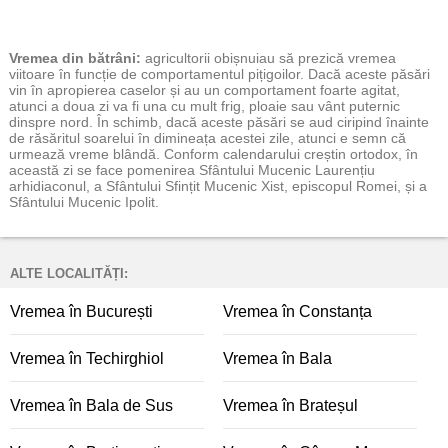
Vremea
din bătrâni:
agricultorii obișnuiau să prezică vremea
viitoare în funcție de comportamentul pițigoilor. Dacă aceste păsări
vin în apropierea caselor și au un comportament foarte agitat,
atunci a doua zi va fi una cu mult frig, ploaie sau vânt puternic
dinspre nord. În schimb, dacă aceste păsări se aud ciripind înainte
de răsăritul soarelui în dimineața acestei zile, atunci e semn că
urmează vreme blândă. Conform calendarului creștin ortodox, în
această zi se face pomenirea Sfântului Mucenic Laurențiu
arhidiaconul, a Sfântului Sfințit Mucenic Xist, episcopul Romei, și a
Sfântului Mucenic Ipolit.
ALTE LOCALITĂȚI:
Vremea în București
Vremea în Constanța
Vremea în Techirghiol
Vremea în Bala
Vremea în Bala de Sus
Vremea în Brateșul