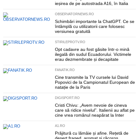
ieșirea de pe autostrada A16, în Italia
OBSERVATORNEWS.RO
Schimbări importante la ChatGPT. Ce se
întâmplă cu utilizatorii care folosesc
versiunea gratuită
STIRILEPROTV.RO
Opt cadavre au fost găsite într-o mină
ilegală din sudul Ecuadorului. Victimele
erau dezmembrate și decapitate
FANATIK.RO
Cine transmite la TV cursele lui David
Popovici de la Campionatul European de
natație de la Paris
DIGISPORT.RO
Cristi Chivu: „Avem nevoie de cineva
care să ridice nivelul”. Italienii au aflat pe
cine vrea românul neapărat la Inter
A1.RO
Prăjitură cu lămâie și afine. Rețetă de
desert fraged, aromat și răcoros