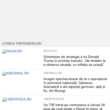
ȘTIRILE PARTENERILOR:
DIGI24.RO
Schimbare de strategie a lui Donald
Trump în privința Iranului: „Ne limităm la
a observa situația, cu inflația sa uriașă”
ADEVARUL.RO
Imagini spectaculoase de la o operațiune
în premieră națională: Salvarea
dramatică a doi alpiniști germani, tată și
fiu, din Bucegi
LIBERTATEA.RO
Un TIR intrat pe contrasens a vărsat 18
tone de roșii peste o Dacie în mers, la