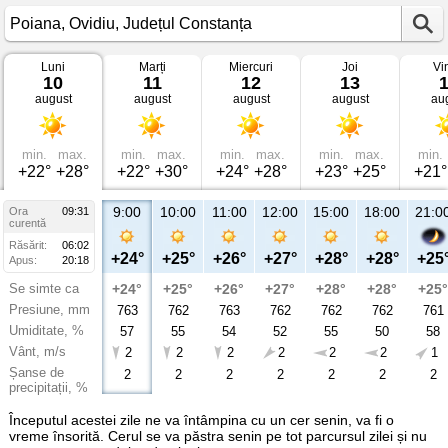
Luni
Marți
Miercuri
Joi
Vi
Vremea
10
11
12
13
în
august
august
august
august
au
Poiana
Ovidiu,
Județul
Constanța
min.
max.
min.
max.
min.
max.
min.
max.
min.
+22°
+28°
+22°
+30°
+24°
+28°
+23°
+25°
+21°
9:00
10:00
11:00
12:00
15:00
18:00
21:0
Ora
09:31
curentă
Răsărit:
06:02
+24°
+25°
+26°
+27°
+28°
+28°
+25
Apus:
20:18
Se simte ca
+24°
+25°
+26°
+27°
+28°
+28°
+25°
Presiune, mm
763
762
763
762
762
762
761
Umiditate, %
57
55
54
52
55
50
58
Vânt, m/s
2
2
2
2
2
2
1
Șanse de
2
2
2
2
2
2
2
precipitații, %
Începutul acestei zile ne va întâmpina cu un cer senin, va fi o
vreme însorită. Cerul se va păstra senin pe tot parcursul zilei și nu