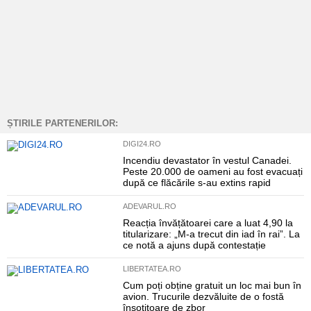
ȘTIRILE PARTENERILOR:
DIGI24.RO
Incendiu devastator în vestul Canadei.
Peste 20.000 de oameni au fost evacuați
după ce flăcările s-au extins rapid
ADEVARUL.RO
Reacția învățătoarei care a luat 4,90 la
titularizare: „M-a trecut din iad în rai”. La
ce notă a ajuns după contestație
LIBERTATEA.RO
Cum poți obține gratuit un loc mai bun în
avion. Trucurile dezvăluite de o fostă
însoțitoare de zbor