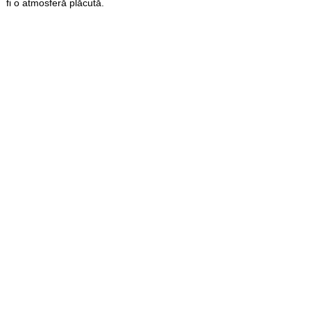
fi o atmosferă plăcută.