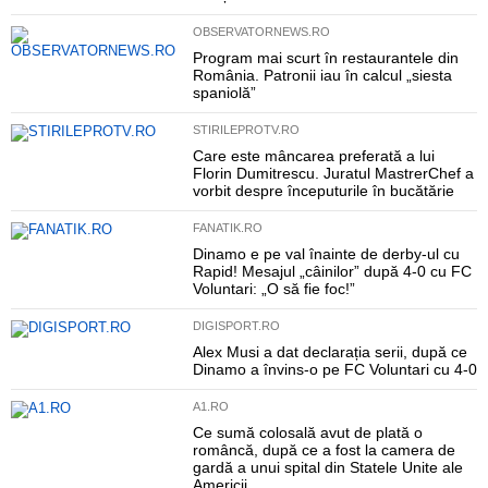
OBSERVATORNEWS.RO
Program mai scurt în restaurantele din
România. Patronii iau în calcul „siesta
spaniolă”
STIRILEPROTV.RO
Care este mâncarea preferată a lui
Florin Dumitrescu. Juratul MastrerChef a
vorbit despre începuturile în bucătărie
FANATIK.RO
Dinamo e pe val înainte de derby-ul cu
Rapid! Mesajul „câinilor” după 4-0 cu FC
Voluntari: „O să fie foc!”
DIGISPORT.RO
Alex Musi a dat declarația serii, după ce
Dinamo a învins-o pe FC Voluntari cu 4-0
A1.RO
Ce sumă colosală avut de plată o
româncă, după ce a fost la camera de
gardă a unui spital din Statele Unite ale
Americii