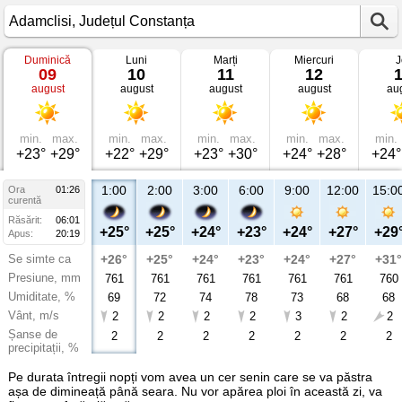
Duminică
Luni
Marți
Miercuri
J
Vremea
09
10
11
12
în
august
august
august
august
au
Adamclisi
Județul
Constanța
min.
max.
min.
max.
min.
max.
min.
max.
min.
+23°
+29°
+22°
+29°
+23°
+30°
+24°
+28°
+24°
1:00
2:00
3:00
6:00
9:00
12:00
15:0
Ora
01:26
curentă
Răsărit:
06:01
+25°
+25°
+24°
+23°
+24°
+27°
+29
Apus:
20:19
Se simte ca
+26°
+25°
+24°
+23°
+24°
+27°
+31°
Presiune, mm
761
761
761
761
761
761
760
Umiditate, %
69
72
74
78
73
68
68
Vânt, m/s
2
2
2
2
3
2
2
Șanse de
2
2
2
2
2
2
2
precipitații, %
Pe durata întregii nopți vom avea un cer senin care se va păstra
așa de dimineață până seara. Nu vor apărea ploi în această zi, va