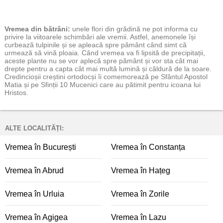
Vremea
din bătrâni:
unele flori din grădină ne pot informa cu
privire la viitoarele schimbări ale vremii. Astfel, anemonele își
curbează tulpinile și se apleacă spre pământ când simt că
urmează să vină ploaia. Când vremea va fi lipsită de precipitații,
aceste plante nu se vor aplecă spre pământ și vor sta cât mai
drepte pentru a capta cât mai multă lumină și căldură de la soare.
Credincioșii creștini ortodocși îi comemorează pe Sfântul Apostol
Matia și pe Sfinții 10 Mucenici care au pătimit pentru icoana lui
Hristos.
ALTE LOCALITĂȚI:
Vremea în București
Vremea în Constanța
Vremea în Abrud
Vremea în Hațeg
Vremea în Urluia
Vremea în Zorile
Vremea în Agigea
Vremea în Lazu