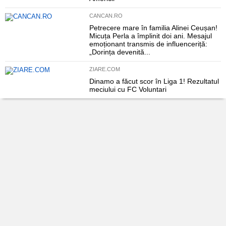
CANCAN.RO
Petrecere mare în familia Alinei Ceușan!
Micuța Perla a împlinit doi ani. Mesajul
emoționant transmis de influenceriță:
„Dorința devenită...
ZIARE.COM
Dinamo a făcut scor în Liga 1! Rezultatul
meciului cu FC Voluntari