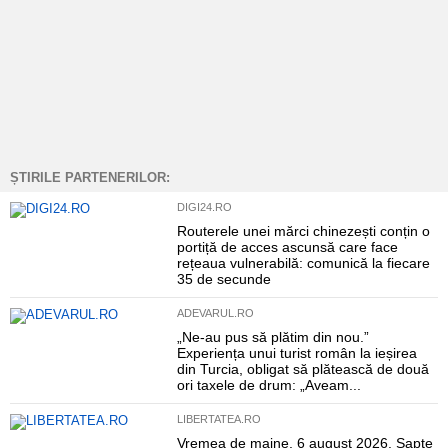
ȘTIRILE PARTENERILOR:
DIGI24.RO
Routerele unei mărci chinezești conțin o
portiță de acces ascunsă care face
rețeaua vulnerabilă: comunică la fiecare
35 de secunde
ADEVARUL.RO
„Ne-au pus să plătim din nou.”
Experiența unui turist român la ieșirea
din Turcia, obligat să plătească de două
ori taxele de drum: „Aveam...
LIBERTATEA.RO
Vremea de maine, 6 august 2026. Șapte