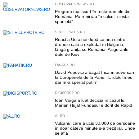
OBSERVATORNEWS.RO
Program mai scurt în restaurantele din
România. Patronii iau în calcul „siesta
spaniolă”
STIRILEPROTV.RO
Reacția Ucrainei după ce una dintre
dronele sale a explodat în Bulgaria,
lângă granița cu România. Asigurările
date de Kiev
FANATIK.RO
David Popovici a băgat frica în adversari
la Europenele de la Paris: „E idolul meu,
dar m-a speriat puțin”
DIGISPORT.RO
Ioan Varga a luat decizia în cazul lui
Marian Huja! Fundașul e dorit de Rapid
A1.RO
Vulcanul care a ucis 30.000 de persoane
în doar câteva minute s-a trezit iar. Unde
se află