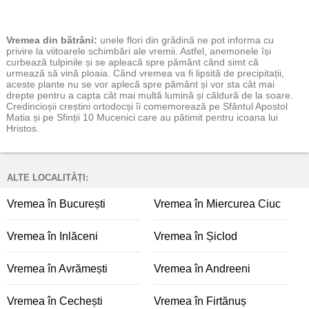
Vremea
din bătrâni:
unele flori din grădină ne pot informa cu
privire la viitoarele schimbări ale vremii. Astfel, anemonele își
curbează tulpinile și se apleacă spre pământ când simt că
urmează să vină ploaia. Când vremea va fi lipsită de precipitații,
aceste plante nu se vor aplecă spre pământ și vor sta cât mai
drepte pentru a capta cât mai multă lumină și căldură de la soare.
Credincioșii creștini ortodocși îi comemorează pe Sfântul Apostol
Matia și pe Sfinții 10 Mucenici care au pătimit pentru icoana lui
Hristos.
ALTE LOCALITĂȚI:
Vremea în București
Vremea în Miercurea Ciuc
Vremea în Inlăceni
Vremea în Șiclod
Vremea în Avrămești
Vremea în Andreeni
Vremea în Cechești
Vremea în Firtănuș