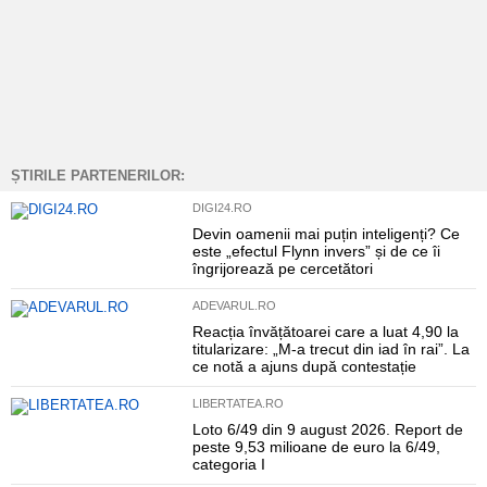
ȘTIRILE PARTENERILOR:
DIGI24.RO
Devin oamenii mai puțin inteligenți? Ce
este „efectul Flynn invers” și de ce îi
îngrijorează pe cercetători
ADEVARUL.RO
Reacția învățătoarei care a luat 4,90 la
titularizare: „M-a trecut din iad în rai”. La
ce notă a ajuns după contestație
LIBERTATEA.RO
Loto 6/49 din 9 august 2026. Report de
peste 9,53 milioane de euro la 6/49,
categoria I