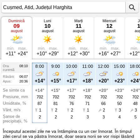
Duminică
Luni
Marți
Miercuri
J
Vremea
09
10
11
12
în
august
august
august
august
au
Cușmed
Atid,
Județul
Harghita
min.
max.
min.
max.
min.
max.
min.
max.
min.
+11°
+24°
+10°
+29°
+12°
+30°
+16°
+27°
+12°
8:00
9:00
10:00
11:00
12:00
15:00
18:0
Ora
08:10
curentă
Răsărit:
06:07
+14°
+15°
+17°
+18°
+20°
+23°
+24
Apus:
20:36
Se simte ca
+14°
+15°
+17°
+18°
+20°
+23°
+24°
Presiune, mm
702
702
702
702
702
702
702
Umiditate, %
87
81
76
71
66
50
48
Vânt, m/s
1
2
2
1
2
3
3
Șanse de
2
2
2
3
3
4
5
precipitații, %
Începutul acestei zile ne va întâmpina cu un cer înnorat. În timpul
zilei cerul se va păstra înnorat, doar seara norii se vor risipi lăsând