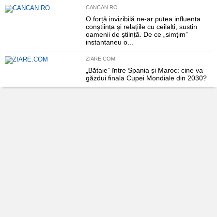
CANCAN.RO
O forță invizibilă ne-ar putea influența
conștiința și relațiile cu ceilalți, susțin
oamenii de știință. De ce „simțim”
instantaneu o...
ZIARE.COM
„Bătaie” între Spania și Maroc: cine va
găzdui finala Cupei Mondiale din 2030?