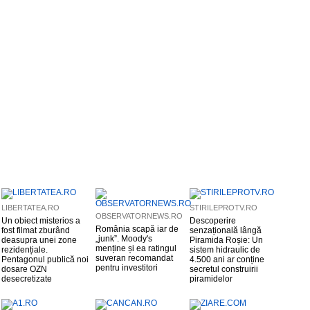
LIBERTATEA.RO
STIRILEPROTV.RO
OBSERVATORNEWS.RO
Un obiect misterios a
Descoperire
România scapă iar de
fost filmat zburând
senzațională lângă
„junk”. Moody's
deasupra unei zone
Piramida Roșie: Un
menține și ea ratingul
rezidențiale.
sistem hidraulic de
suveran recomandat
Pentagonul publică noi
4.500 ani ar conține
pentru investitori
dosare OZN
secretul construirii
desecretizate
piramidelor