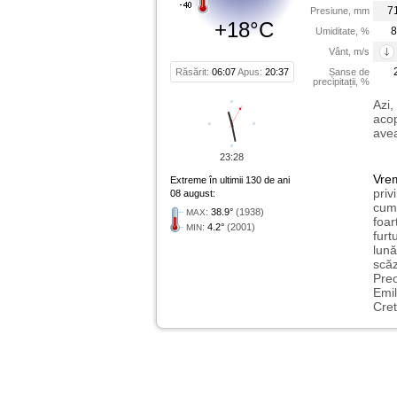
7
Presiune, mm
+18°C
8
Umiditate, %
Vânt, m/s
Răsărit:
06:07
Apus:
20:37
Șanse de
precipitații, %
Azi,
acop
avea
23:28
Vre
Extreme în ultimii 130 de ani
priv
08 august:
cum 
:
38.9°
(1938)
MAX
foar
:
4.2°
(2001)
MIN
furt
lună
scăz
Preo
Emil
Cret