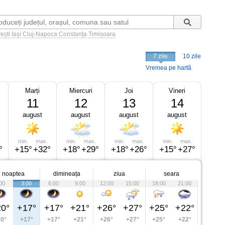
ești
Iași
Cluj-Napoca
Constanța
Timișoara
7 zile
10 zile
Vremea pe hartă
Marți
Miercuri
Joi
Vineri
11
12
13
14
august
august
august
august
min.
max.
min.
max.
min.
max.
min.
max.
°
+15°
+32°
+18°
+29°
+18°
+26°
+15°
+27°
noaptea
dimineața
ziua
seara
00
3:00
6:00
9:00
12:00
15:00
18:00
21:00
0°
+17°
+17°
+21°
+26°
+27°
+25°
+22°
0°
+17°
+17°
+21°
+26°
+27°
+25°
+22°