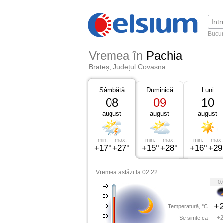
Bucur
Vremea în
Pachia
Brateș, Județul Covasna
Sâmbătă
Duminică
Luni
08
09
10
august
august
august
min.
max.
min.
max.
min.
max.
+17°
+27°
+15°
+28°
+16°
+29
Vremea astăzi la 02:22
0:
+2
Temperatură, °C
+2
Se simte ca