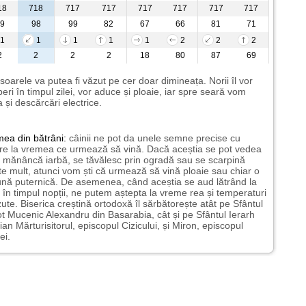
18
718
717
717
717
717
717
717
9
98
99
82
67
66
81
71
1
1
1
1
1
2
2
2
2
2
2
2
18
80
87
69
 soarele va putea fi văzut pe cer doar dimineața. Norii îl vor
eri în timpul zilei, vor aduce și ploaie, iar spre seară vom
 și descărcări electrice.
mea
din bătrâni:
câinii ne pot da unele semne precise cu
ire la vremea ce urmează să vină. Dacă aceștia se pot vedea
mănâncă iarbă, se tăvălesc prin ogradă sau se scarpină
te mult, atunci vom ști că urmează să vină ploaie sau chiar o
ună puternică. De asemenea, când aceștia se aud lătrând la
 în timpul nopții, ne putem aștepta la vreme rea și temperaturi
ute. Biserica creștină ortodoxă îl sărbătorește atât pe Sfântul
t Mucenic Alexandru din Basarabia, cât și pe Sfântul Ierarh
ian Mărturisitorul, episcopul Cizicului, și Miron, episcopul
ei.