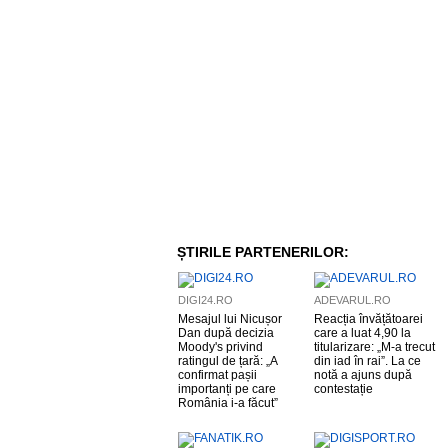
ȘTIRILE PARTENERILOR:
DIGI24.RO
ADEVARUL.RO
Mesajul lui Nicușor
Reacția învățătoarei
Dan după decizia
care a luat 4,90 la
Moody's privind
titularizare: „M-a trecut
ratingul de țară: „A
din iad în rai”. La ce
confirmat pașii
notă a ajuns după
importanți pe care
contestație
România i-a făcut”