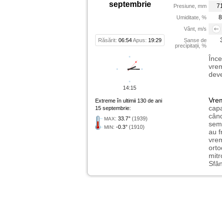
septembrie
7
Presiune, mm
8
Umiditate, %
Vânt, m/s
Răsărit:
06:54
Apus:
19:29
Șanse de
precipitații, %
Înce
vrem
deve
14:15
Vre
Extreme în ultimii 130 de ani
capa
15 septembrie:
când
:
33.7°
(1939)
MAX
semn
:
-0.3°
(1910)
MIN
au f
vrem
orto
mitr
Sfân