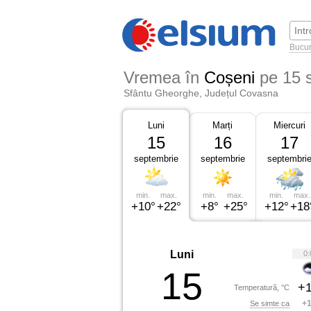
Bucur
Vremea în
Coșeni
pe 15 
Sfântu Gheorghe, Județul Covasna
Luni
Marți
Miercuri
15
16
17
septembrie
septembrie
septembri
min.
max.
min.
max.
min.
max.
+10°
+22°
+8°
+25°
+12°
+18
Luni
0:
15
+1
Temperatură, °C
+1
Se simte ca