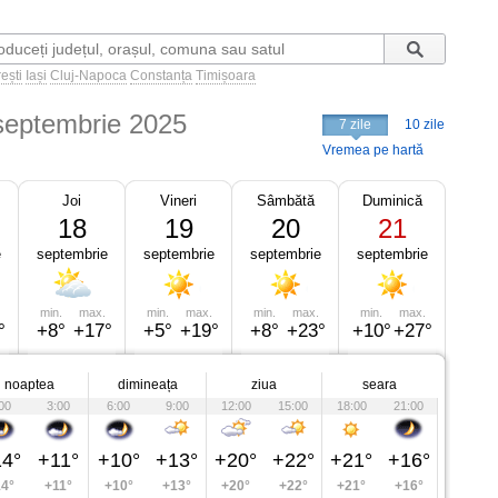
ești
Iași
Cluj-Napoca
Constanța
Timișoara
septembrie 2025
7 zile
10 zile
Vremea pe hartă
Joi
Vineri
Sâmbătă
Duminică
18
19
20
21
e
septembrie
septembrie
septembrie
septembrie
min.
max.
min.
max.
min.
max.
min.
max.
°
+8°
+17°
+5°
+19°
+8°
+23°
+10°
+27°
noaptea
dimineața
ziua
seara
00
3:00
6:00
9:00
12:00
15:00
18:00
21:00
4°
+11°
+10°
+13°
+20°
+22°
+21°
+16°
4°
+11°
+10°
+13°
+20°
+22°
+21°
+16°