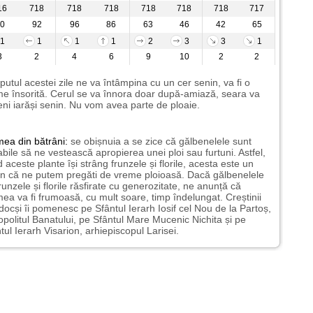
16
718
718
718
718
718
718
717
0
92
96
86
63
46
42
65
1
1
1
1
2
3
3
1
3
2
4
6
9
10
2
2
putul acestei zile ne va întâmpina cu un cer senin, va fi o
e însorită. Cerul se va înnora doar după-amiază, seara va
ni iarăși senin. Nu vom avea parte de ploaie.
mea
din bătrâni:
se obișnuia a se zice că gălbenelele sunt
bile să ne vestească apropierea unei ploi sau furtuni. Astfel,
 aceste plante își strâng frunzele și florile, acesta este un
 că ne putem pregăti de vreme ploioasă. Dacă gălbenelele
runzele și florile răsfirate cu generozitate, ne anunță că
ea va fi frumoasă, cu mult soare, timp îndelungat. Creștinii
docși îi pomenesc pe Sfântul Ierarh Iosif cel Nou de la Partoș,
opolitul Banatului, pe Sfântul Mare Mucenic Nichita și pe
tul Ierarh Visarion, arhiepiscopul Larisei.