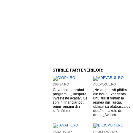
ȘTIRILE PARTENERILOR:
DIGI24.RO
ADEVARUL.RO
Guvernul a aprobat
„Ne-au pus să plătim
programul „Diaspora
din nou.” Experiența
investește acasă”. Ce
unui turist român la
sprijin financiar pot
ieșirea din Turcia,
primi românii din
obligat să plătească de
străinătate
două ori taxele de
drum: „Aveam...
FANATIK.RO
DIGISPORT.RO