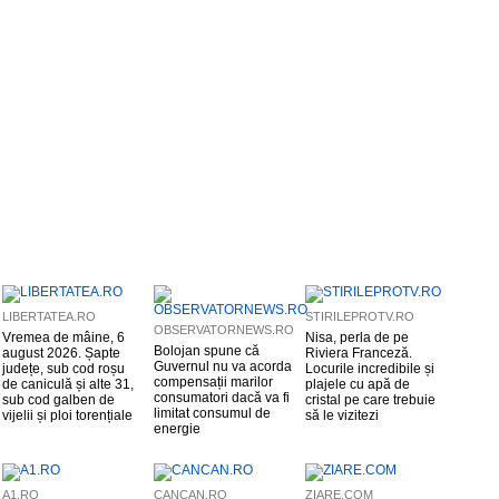
LIBERTATEA.RO
STIRILEPROTV.RO
OBSERVATORNEWS.RO
Vremea de mâine, 6
Nisa, perla de pe
Bolojan spune că
august 2026. Șapte
Riviera Franceză.
Guvernul nu va acorda
județe, sub cod roșu
Locurile incredibile și
compensații marilor
de caniculă și alte 31,
plajele cu apă de
consumatori dacă va fi
sub cod galben de
cristal pe care trebuie
limitat consumul de
vijelii și ploi torențiale
să le vizitezi
energie
A1.RO
CANCAN.RO
ZIARE.COM