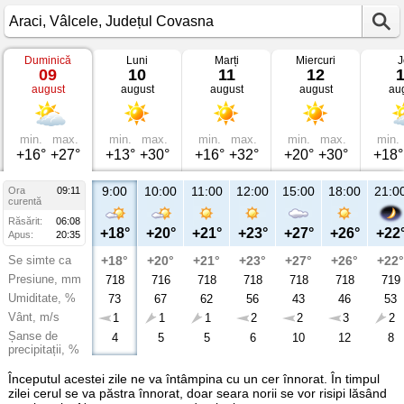
Duminică
Luni
Marți
Miercuri
J
Vremea
09
10
11
12
în
august
august
august
august
au
Araci
Vâlcele,
Județul
Covasna
min.
max.
min.
max.
min.
max.
min.
max.
min.
+16°
+27°
+13°
+30°
+16°
+32°
+20°
+30°
+18°
9:00
10:00
11:00
12:00
15:00
18:00
21:0
Ora
09:11
curentă
Răsărit:
06:08
+18°
+20°
+21°
+23°
+27°
+26°
+22
Apus:
20:35
Se simte ca
+18°
+20°
+21°
+23°
+27°
+26°
+22°
Presiune, mm
718
716
718
718
718
718
719
Umiditate, %
73
67
62
56
43
46
53
Vânt, m/s
1
1
1
2
2
3
2
Șanse de
4
5
5
6
10
12
8
precipitații, %
Începutul acestei zile ne va întâmpina cu un cer înnorat. În timpul
zilei cerul se va păstra înnorat, doar seara norii se vor risipi lăsând