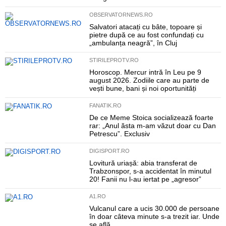
OBSERVATORNEWS.RO
Salvatori atacați cu bâte, topoare și
pietre după ce au fost confundați cu
„ambulanța neagră”, în Cluj
STIRILEPROTV.RO
Horoscop. Mercur intră în Leu pe 9
august 2026. Zodiile care au parte de
vești bune, bani și noi oportunități
FANATIK.RO
De ce Meme Stoica socializează foarte
rar: „Anul ăsta m-am văzut doar cu Dan
Petrescu”. Exclusiv
DIGISPORT.RO
Lovitură uriașă: abia transferat de
Trabzonspor, s-a accidentat în minutul
20! Fanii nu l-au iertat pe „agresor”
A1.RO
Vulcanul care a ucis 30.000 de persoane
în doar câteva minute s-a trezit iar. Unde
se află