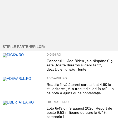
ȘTIRILE PARTENERILOR:
DIGI24.RO
Cancerul lui Joe Biden „s-a răspândit” și
este „foarte dureros și debilitant”,
dezvăluie fiul său Hunter
ADEVARUL.RO
Reacția învățătoarei care a luat 4,90 la
titularizare: „M-a trecut din iad în rai”. La
ce notă a ajuns după contestație
LIBERTATEA.RO
Loto 6/49 din 9 august 2026. Report de
peste 9,53 milioane de euro la 6/49,
categoria I