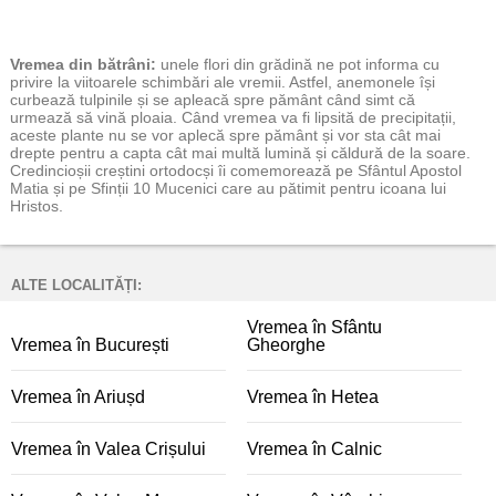
Vremea
din bătrâni:
unele flori din grădină ne pot informa cu
privire la viitoarele schimbări ale vremii. Astfel, anemonele își
curbează tulpinile și se apleacă spre pământ când simt că
urmează să vină ploaia. Când vremea va fi lipsită de precipitații,
aceste plante nu se vor aplecă spre pământ și vor sta cât mai
drepte pentru a capta cât mai multă lumină și căldură de la soare.
Credincioșii creștini ortodocși îi comemorează pe Sfântul Apostol
Matia și pe Sfinții 10 Mucenici care au pătimit pentru icoana lui
Hristos.
ALTE LOCALITĂȚI:
Vremea în Sfântu
Vremea în București
Gheorghe
Vremea în Ariușd
Vremea în Hetea
Vremea în Valea Crișului
Vremea în Calnic