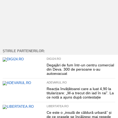
ȘTIRILE PARTENERILOR:
DIGI24.RO
Degajări de fum într-un centru comercial
din Deva. 300 de persoane s-au
autoevacuat
ADEVARUL.RO
Reacția învățătoarei care a luat 4,90 la
titularizare: „M-a trecut din iad în rai”. La
ce notă a ajuns după contestație
LIBERTATEA.RO
Ce este o „insulă de căldură urbană” și
de ce orașele se încălzesc mai repede