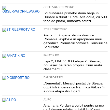
OBSERVATORNEWS.RO
Scufundarea primelor două barje în
Dunăre a durat 11 ore. Alte două, cu 500
tone de piatră, urmează astăzi
STIRILEPROTV.RO
Alertă în Bulgaria: dronă dinspre
România, explozie în apropierea unui
gazoduct. Premierul convocă Consiliul de
Securitate
FANATIK.RO
Liga 2, LIVE VIDEO etapa 2. Steaua, un
nou eșec pe teren propriu. Cum arată
clasamentul
DIGISPORT.RO
„Nemeritat”. Mesajul postat de Steaua,
după înfrângerea cu Râmnicu Vâlcea în
a doua etapă din Liga 2
A1.RO
Anamaria Pordan a vorbit pentru prima
dată despre relația cu tatăl lui Ronald