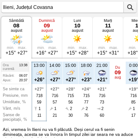
Sâmbătă
Duminică
Luni
Marți
Mie
Vremea
08
09
10
11
în
august
august
august
august
au
Ilieni
Județul
Covasna
min.
max.
min.
max.
min.
max.
min.
max.
min.
+15°
+27°
+16°
+27°
+15°
+28°
+15°
+31°
+18°
13:00
14:00
15:00
18:00
21:00
0:00
Ora
13:38
Du
curentă
09
Răsărit:
06:07
aug
+26°
+27°
+27°
+23°
+21°
+19
Apus:
20:37
Se simte ca
+27°
+27°
+28°
+24°
+21°
+19°
Presiune, mm
718
716
715
715
716
716
Umiditate, %
59
57
56
77
73
85
Vânt, m/s
1
1
2
2
2
1
Șanse de
11
21
30
76
60
17
precipitații, %
Azi, vremea în Ilieni nu va fi plăcută. Deși cerul va fi senin
dimineața, acesta se va înnora în timpul zilei iar seara ne va aduce