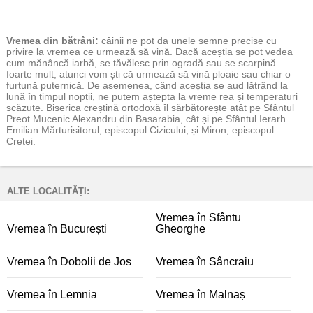
Vremea
din bătrâni:
câinii ne pot da unele semne precise cu
privire la vremea ce urmează să vină. Dacă aceștia se pot vedea
cum mănâncă iarbă, se tăvălesc prin ogradă sau se scarpină
foarte mult, atunci vom ști că urmează să vină ploaie sau chiar o
furtună puternică. De asemenea, când aceștia se aud lătrând la
lună în timpul nopții, ne putem aștepta la vreme rea și temperaturi
scăzute. Biserica creștină ortodoxă îl sărbătorește atât pe Sfântul
Preot Mucenic Alexandru din Basarabia, cât și pe Sfântul Ierarh
Emilian Mărturisitorul, episcopul Cizicului, și Miron, episcopul
Cretei.
ALTE LOCALITĂȚI:
Vremea în Sfântu
Vremea în București
Gheorghe
Vremea în Dobolii de Jos
Vremea în Sâncraiu
Vremea în Lemnia
Vremea în Malnaș