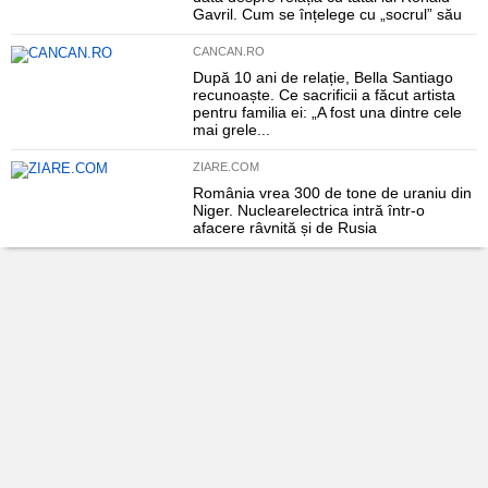
Gavril. Cum se înțelege cu „socrul” său
CANCAN.RO
După 10 ani de relație, Bella Santiago
recunoaște. Ce sacrificii a făcut artista
pentru familia ei: „A fost una dintre cele
mai grele...
ZIARE.COM
România vrea 300 de tone de uraniu din
Niger. Nuclearelectrica intră într-o
afacere râvnită și de Rusia