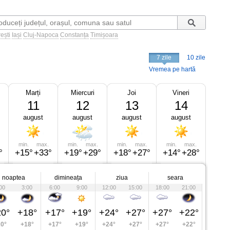
ești
Iași
Cluj-Napoca
Constanța
Timișoara
7 zile
10 zile
Vremea pe hartă
Marți
Miercuri
Joi
Vineri
11
12
13
14
august
august
august
august
min.
max.
min.
max.
min.
max.
min.
max.
°
+15°
+33°
+19°
+29°
+18°
+27°
+14°
+28°
noaptea
dimineața
ziua
seara
00
3:00
6:00
9:00
12:00
15:00
18:00
21:00
0°
+18°
+17°
+19°
+24°
+27°
+27°
+22°
0°
+18°
+17°
+19°
+24°
+27°
+27°
+22°