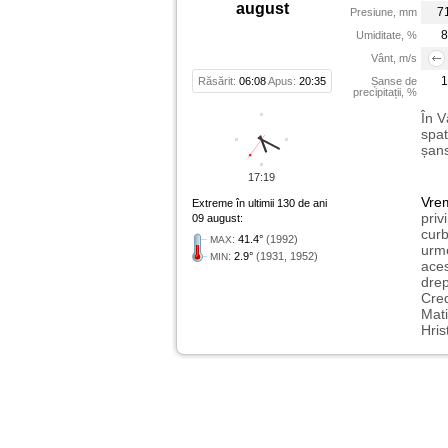
august
7
Presiune, mm
8
Umiditate, %
Vânt, m/s
1
Răsărit:
06:08
Apus:
20:35
Șanse de
precipitații, %
În V
spat
șans
17:19
Vre
Extreme în ultimii 130 de ani
priv
09 august:
curb
:
41.4°
(1992)
MAX
urme
:
2.9°
(1931, 1952)
MIN
aces
drep
Cred
Mati
Hris