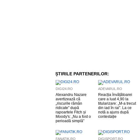
ȘTIRILE PARTENERILOR:
DIGI24.RO
ADEVARUL.RO
Alexandru Nazare
Reacția învățătoarei
avertizează că
care a luat 4,90 la
„riscurile rămân
titularizare: „M-a trecut
ridicate” după
din iad în rai”. La ce
rapoartele Fitch și
notă a ajuns după
Moody's: „Nu a fost o
contestație
perioadă simplă”
FANATIK.RO
DIGISPORT.RO