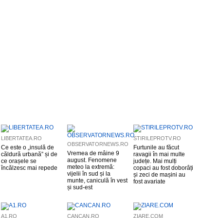
LIBERTATEA.RO
STIRILEPROTV.RO
OBSERVATORNEWS.RO
Ce este o „insulă de
Furtunile au făcut
Vremea de mâine 9
căldură urbană” și de
ravagii în mai multe
august. Fenomene
ce orașele se
județe. Mai mulți
meteo la extremă:
încălzesc mai repede
copaci au fost doborâți
vijelii în sud și la
și zeci de mașini au
munte, caniculă în vest
fost avariate
și sud-est
A1.RO
CANCAN.RO
ZIARE.COM