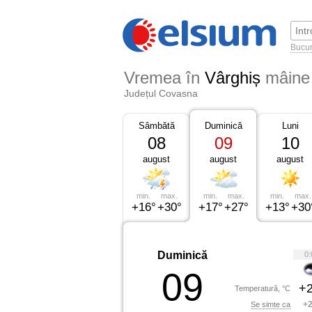
Bucur
Vremea în
Vârghiș
mâine
Județul Covasna
Sâmbătă
Duminică
Luni
08
09
10
august
august
august
min.
max.
min.
max.
min.
max.
+16°
+30°
+17°
+27°
+13°
+30
Duminică
0:
09
+2
Temperatură, °C
+2
Se simte ca