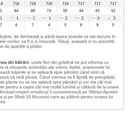
16
716
716
716
716
717
717
717
1
84
86
73
55
44
43
52
1
1
1
1
2
2
3
2
7
4
7
4
5
9
9
5
ârghiș, de dimineață și până seara soarele va sta ascuns în
ele norilor, va fi o zi înnorată. Totuși, această zi nu prezintă
e de apariție a ploilor.
mea
din bătrâni:
unele flori din grădină ne pot informa cu
ire la viitoarele schimbări ale vremii. Astfel, anemonele își
ează tulpinile și se apleacă spre pământ când simt că
ază să vină ploaia. Când vremea va fi lipsită de precipitații,
te plante nu se vor aplecă spre pământ și vor sta cât mai
te pentru a capta cât mai multă lumină și căldură de la soare.
incioșii creștini ortodocși îi comemorează pe Sfântul Apostol
a și pe Sfinții 10 Mucenici care au pătimit pentru icoana lui
tos.