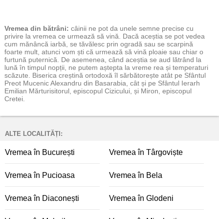
Vremea
din bătrâni:
câinii ne pot da unele semne precise cu
privire la vremea ce urmează să vină. Dacă aceștia se pot vedea
cum mănâncă iarbă, se tăvălesc prin ogradă sau se scarpină
foarte mult, atunci vom ști că urmează să vină ploaie sau chiar o
furtună puternică. De asemenea, când aceștia se aud lătrând la
lună în timpul nopții, ne putem aștepta la vreme rea și temperaturi
scăzute. Biserica creștină ortodoxă îl sărbătorește atât pe Sfântul
Preot Mucenic Alexandru din Basarabia, cât și pe Sfântul Ierarh
Emilian Mărturisitorul, episcopul Cizicului, și Miron, episcopul
Cretei.
ALTE LOCALITĂȚI:
Vremea în București
Vremea în Târgoviște
Vremea în Pucioasa
Vremea în Bela
Vremea în Diaconești
Vremea în Glodeni