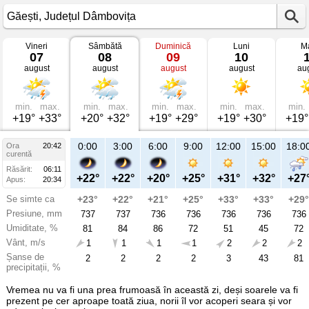
Vineri
Sâmbătă
Duminică
Luni
Ma
Vremea
07
08
09
10
în
august
august
august
august
au
Găești
mâine
Județul
Dâmbovița
min.
max.
min.
max.
min.
max.
min.
max.
min.
+19°
+33°
+20°
+32°
+19°
+29°
+19°
+30°
+19°
23:00
0:00
3:00
6:00
9:00
12:00
15:00
18:0
Ora
20:42
Sâ
curentă
08
Răsărit:
06:11
aug
+24°
+22°
+22°
+20°
+25°
+31°
+32°
+27
Apus:
20:34
Se simte ca
+25°
+23°
+22°
+21°
+25°
+33°
+33°
+29°
Presiune, mm
736
737
737
736
736
736
736
736
Umiditate, %
75
81
84
86
72
51
45
72
Vânt, m/s
1
1
1
1
1
2
2
2
Șanse de
5
2
2
2
2
3
43
81
precipitații, %
Vremea nu va fi una prea frumoasă în această zi, deși soarele va fi
prezent pe cer aproape toată ziua, norii îl vor acoperi seara și vor