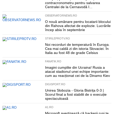
contracronometru pentru salvarea
Centralei de la Cernavodă I...
OBSERVATORNEWS.RO
O nouă amânare pentru locatarii blocului
din Rahova afectat de explozie. Lucrările
încep abia în septembrie
STIRILEPROTV.RO
Noi recorduri de temperatură în Europa.
Cea mai caldă zi din istoria Slovaciei. În
Italia au fost 48 de grade Celsius
FANATIK.RO
Imagini cumplite din Ucraina! Rusia a
atacat stadionul unei echipe importante:
cum au reacționat cei de la Dinamo Kiev
DIGISPORT.RO
Unirea Slobozia - Gloria Bistrița 0-3 |
Scorul final a fost stabilit de o execuție
spectaculoasă
A1.RO
Microsoft avertizează că hackerii ruși te