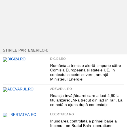
ȘTIRILE PARTENERILOR:
DIGI24.RO
România a trimis o alertă timpurie către
Comisia Europeană și statele UE, în
contextul secetei severe, anunță
Ministerul Energiei
ADEVARUL.RO
Reacția învățătoarei care a luat 4,90 la
titularizare: „M-a trecut din iad în rai”. La
ce notă a ajuns după contestație
LIBERTATEA.RO
Inundarea controlată a primei barje a
început, pe Brațul Bala: operațiune