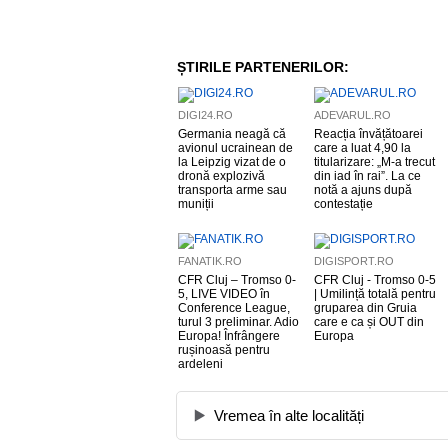
ȘTIRILE PARTENERILOR:
DIGI24.RO
ADEVARUL.RO
Germania neagă că
Reacția învățătoarei
avionul ucrainean de
care a luat 4,90 la
la Leipzig vizat de o
titularizare: „M-a trecut
dronă explozivă
din iad în rai”. La ce
transporta arme sau
notă a ajuns după
muniții
contestație
FANATIK.RO
DIGISPORT.RO
CFR Cluj – Tromso 0-
CFR Cluj - Tromso 0-5
5, LIVE VIDEO în
| Umilință totală pentru
Conference League,
gruparea din Gruia
turul 3 preliminar. Adio
care e ca și OUT din
Europa! Înfrângere
Europa
rușinoasă pentru
ardeleni
Vremea în alte localități