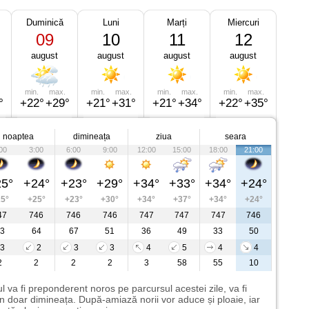
Duminică
Luni
Marți
Miercuri
09
10
11
12
august
august
august
august
min.
max.
min.
max.
min.
max.
min.
max.
°
+22°
+29°
+21°
+31°
+21°
+34°
+22°
+35°
noaptea
dimineața
ziua
seara
00
3:00
6:00
9:00
12:00
15:00
18:00
21:00
5°
+24°
+23°
+29°
+34°
+33°
+34°
+24°
5°
+25°
+23°
+30°
+34°
+37°
+34°
+24°
47
746
746
746
747
747
747
746
3
64
67
51
36
49
33
50
3
2
3
3
4
5
4
4
2
2
2
2
3
58
55
10
l va fi preponderent noros pe parcursul acestei zile, va fi
n doar dimineața. După-amiază norii vor aduce și ploaie, iar