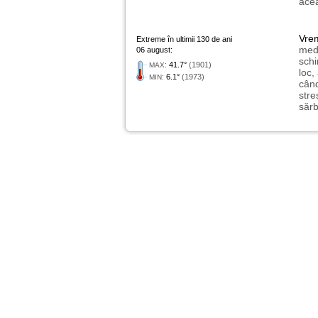
acea
Vre
Extreme în ultimii 130 de ani
medi
06 august:
schi
:
41.7°
(1901)
MAX
loc,
:
6.1°
(1973)
MIN
când
stre
sărb