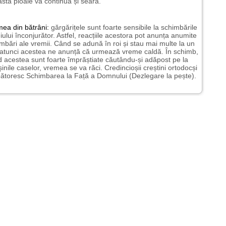
stă ploaie va continua și seara.
mea
din bătrâni:
gărgărițele sunt foarte sensibile la schimbările
ului înconjurător. Astfel, reacțiile acestora pot anunța anumite
mbări ale vremii. Când se adună în roi și stau mai multe la un
 atunci acestea ne anunță că urmează vreme caldă. În schimb,
 acestea sunt foarte împrăștiate căutându-și adăpost pe la
șinile caselor, vremea se va răci. Credincioșii creștini ortodocși
ătoresc Schimbarea la Față a Domnului (Dezlegare la pește).