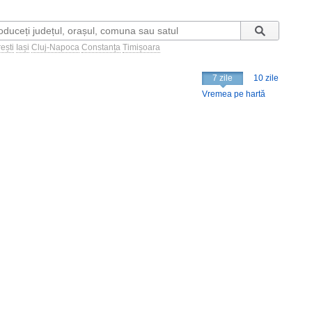
ești
Iași
Cluj-Napoca
Constanța
Timișoara
7 zile
10 zile
Vremea pe hartă