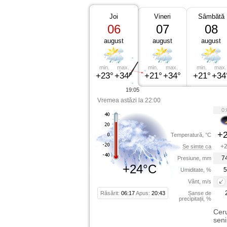
Joi
Vineri
Sâmbătă
06
07
08
august
august
august
min.
max.
min.
max.
min.
max.
+23°
+34°
+21°
+34°
+21°
+34
19:05
Vremea astăzi la 22:00
0:
+2
Temperatură, °C
+2
Se simte ca
7
Presiune, mm
+24°C
5
Umiditate, %
Vânt, m/s
Răsărit:
06:17
Apus:
20:43
Șanse de
precipitații, %
Ceru
seni