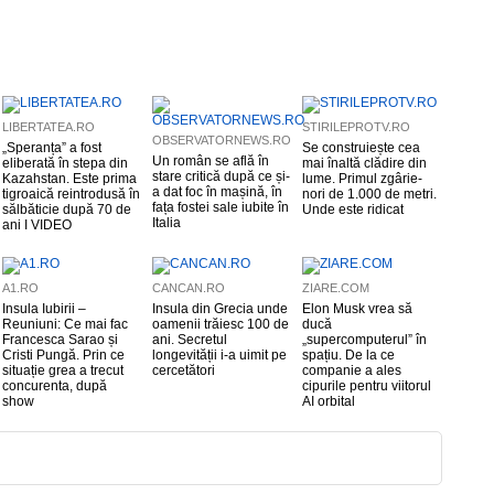
LIBERTATEA.RO
STIRILEPROTV.RO
OBSERVATORNEWS.RO
„Speranța” a fost
Se construiește cea
Un român se află în
eliberată în stepa din
mai înaltă clădire din
stare critică după ce și-
Kazahstan. Este prima
lume. Primul zgârie-
a dat foc în mașină, în
tigroaică reintrodusă în
nori de 1.000 de metri.
fața fostei sale iubite în
sălbăticie după 70 de
Unde este ridicat
Italia
ani I VIDEO
A1.RO
CANCAN.RO
ZIARE.COM
Insula Iubirii –
Insula din Grecia unde
Elon Musk vrea să
Reuniuni: Ce mai fac
oamenii trăiesc 100 de
ducă
Francesca Sarao și
ani. Secretul
„supercomputerul” în
Cristi Pungă. Prin ce
longevității i-a uimit pe
spațiu. De la ce
situație grea a trecut
cercetători
companie a ales
concurenta, după
cipurile pentru viitorul
show
AI orbital