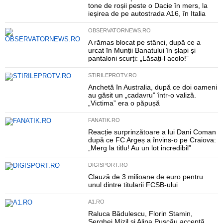
tone de roșii peste o Dacie în mers, la
ieșirea de pe autostrada A16, în Italia
OBSERVATORNEWS.RO
A rămas blocat pe stânci, după ce a
urcat în Munții Banatului în șlapi și
pantaloni scurți: „Lăsați-l acolo!”
STIRILEPROTV.RO
Anchetă în Australia, după ce doi oameni
au găsit un „cadavru” într-o valiză.
„Victima” era o păpușă
FANATIK.RO
Reacție surprinzătoare a lui Dani Coman
după ce FC Argeș a învins-o pe Craiova:
„Merg la titlu! Au un lot incredibil”
DIGISPORT.RO
Clauză de 3 milioane de euro pentru
unul dintre titularii FCSB-ului
A1.RO
Raluca Bădulescu, Florin Stamin,
Serghei Mizil și Alina Pușcău acceptă