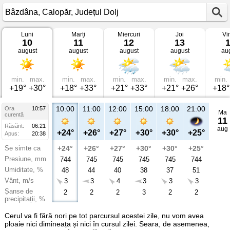
Luni
Marți
Miercuri
Joi
Vi
Vremea
10
11
12
13
în
august
august
august
august
au
Bâzdâna
Calopăr,
Județul
Dolj
min.
max.
min.
max.
min.
max.
min.
max.
min.
+19°
+30°
+18°
+33°
+21°
+33°
+21°
+26°
+18°
10:00
11:00
12:00
15:00
18:00
21:00
Ora
10:57
Ma
curentă
11
Răsărit:
06:21
aug
+24°
+26°
+27°
+30°
+30°
+25°
Apus:
20:38
Se simte ca
+24°
+26°
+27°
+30°
+30°
+25°
Presiune, mm
744
745
745
745
745
744
Umiditate, %
48
44
40
38
37
51
Vânt, m/s
3
3
4
3
3
3
Șanse de
2
2
2
3
2
2
precipitații, %
Cerul va fi fără nori pe tot parcursul acestei zile, nu vom avea
ploaie nici dimineața și nici în cursul zilei. Seara, de asemenea,