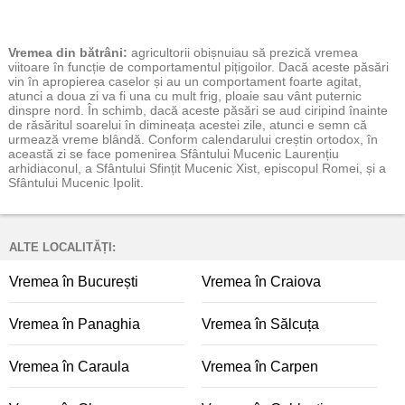
Vremea
din bătrâni:
agricultorii obișnuiau să prezică vremea
viitoare în funcție de comportamentul pițigoilor. Dacă aceste păsări
vin în apropierea caselor și au un comportament foarte agitat,
atunci a doua zi va fi una cu mult frig, ploaie sau vânt puternic
dinspre nord. În schimb, dacă aceste păsări se aud ciripind înainte
de răsăritul soarelui în dimineața acestei zile, atunci e semn că
urmează vreme blândă. Conform calendarului creștin ortodox, în
această zi se face pomenirea Sfântului Mucenic Laurențiu
arhidiaconul, a Sfântului Sfințit Mucenic Xist, episcopul Romei, și a
Sfântului Mucenic Ipolit.
ALTE LOCALITĂȚI:
Vremea în București
Vremea în Craiova
Vremea în Panaghia
Vremea în Sălcuța
Vremea în Caraula
Vremea în Carpen