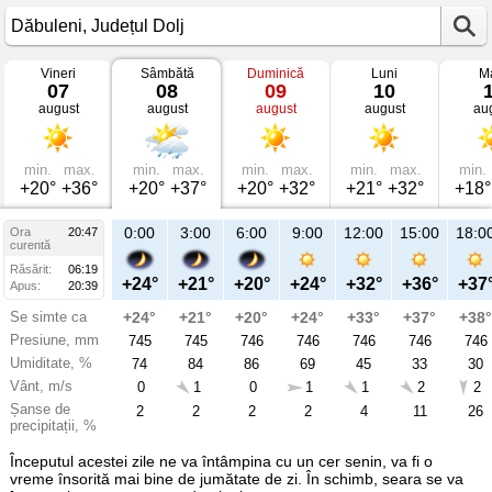
Vineri
Sâmbătă
Duminică
Luni
Ma
Vremea
07
08
09
10
în
august
august
august
august
au
Dăbuleni
mâine
Județul
Dolj
min.
max.
min.
max.
min.
max.
min.
max.
min.
+20°
+36°
+20°
+37°
+20°
+32°
+21°
+32°
+18°
23:00
0:00
3:00
6:00
9:00
12:00
15:00
18:0
Ora
20:47
Sâ
curentă
08
Răsărit:
06:19
aug
+26°
+24°
+21°
+20°
+24°
+32°
+36°
+37
Apus:
20:39
Se simte ca
+26°
+24°
+21°
+20°
+24°
+33°
+37°
+38°
Presiune, mm
743
745
745
746
746
746
746
746
Umiditate, %
67
74
84
86
69
45
33
30
Vânt, m/s
1
0
1
0
1
1
2
2
Șanse de
6
2
2
2
2
4
11
26
precipitații, %
Începutul acestei zile ne va întâmpina cu un cer senin, va fi o
vreme însorită mai bine de jumătate de zi. În schimb, seara se va