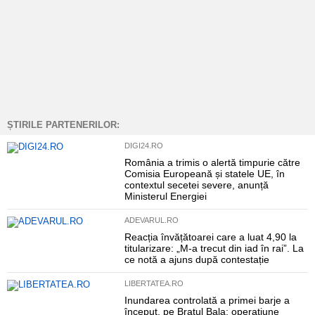
ȘTIRILE PARTENERILOR:
DIGI24.RO
România a trimis o alertă timpurie către
Comisia Europeană și statele UE, în
contextul secetei severe, anunță
Ministerul Energiei
ADEVARUL.RO
Reacția învățătoarei care a luat 4,90 la
titularizare: „M-a trecut din iad în rai”. La
ce notă a ajuns după contestație
LIBERTATEA.RO
Inundarea controlată a primei barje a
început, pe Brațul Bala: operațiune