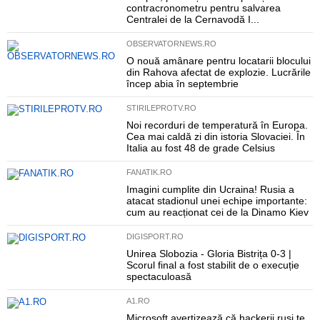
contracronometru pentru salvarea
Centralei de la Cernavodă I...
OBSERVATORNEWS.RO
O nouă amânare pentru locatarii blocului
din Rahova afectat de explozie. Lucrările
încep abia în septembrie
STIRILEPROTV.RO
Noi recorduri de temperatură în Europa.
Cea mai caldă zi din istoria Slovaciei. În
Italia au fost 48 de grade Celsius
FANATIK.RO
Imagini cumplite din Ucraina! Rusia a
atacat stadionul unei echipe importante:
cum au reacționat cei de la Dinamo Kiev
DIGISPORT.RO
Unirea Slobozia - Gloria Bistrița 0-3 |
Scorul final a fost stabilit de o execuție
spectaculoasă
A1.RO
Microsoft avertizează că hackerii ruși te