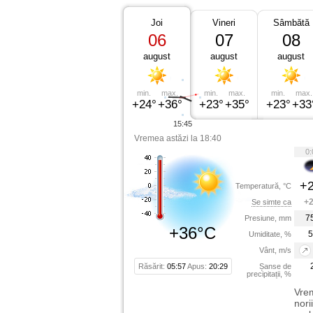
Joi
Vineri
Sâmbătă
06
07
08
august
august
august
min.
max.
min.
max.
min.
max.
+24°
+36°
+23°
+35°
+23°
+33
15:45
Vremea astăzi la 18:40
0:
+2
Temperatură, °C
+2
Se simte ca
7
Presiune, mm
+36°C
5
Umiditate, %
Vânt, m/s
Răsărit:
05:57
Apus:
20:29
Șanse de
precipitații, %
Vrem
nori