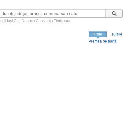
ești
Iași
Cluj-Napoca
Constanța
Timișoara
7 zile
10 zile
Vremea pe hartă