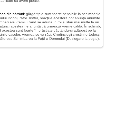
abilitate să avem ploaie.
mea
din bătrâni:
gărgărițele sunt foarte sensibile la schimbările
ului înconjurător. Astfel, reacțiile acestora pot anunța anumite
mbări ale vremii. Când se adună în roi și stau mai multe la un
 atunci acestea ne anunță că urmează vreme caldă. În schimb,
 acestea sunt foarte împrăștiate căutându-și adăpost pe la
șinile caselor, vremea se va răci. Credincioșii creștini ortodocși
ătoresc Schimbarea la Față a Domnului (Dezlegare la pește).