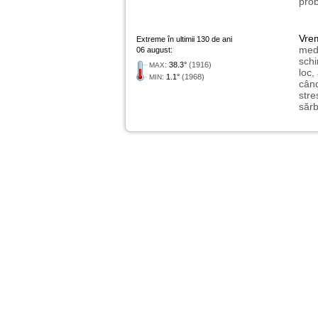
prob
Vre
Extreme în ultimii 130 de ani
medi
06 august:
schi
:
38.3°
(1916)
MAX
loc,
:
1.1°
(1968)
MIN
când
stre
sărb