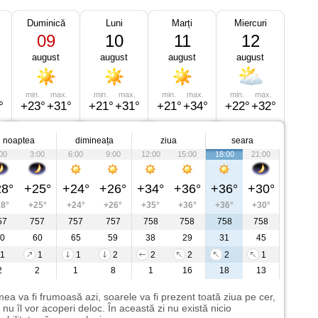
Duminică
Luni
Marți
Miercuri
09
10
11
12
august
august
august
august
min.
max.
min.
max.
min.
max.
min.
max.
°
+23°
+31°
+21°
+31°
+21°
+34°
+22°
+32°
noaptea
dimineața
ziua
seara
00
3:00
6:00
9:00
12:00
15:00
18:00
21:00
8°
+25°
+24°
+26°
+34°
+36°
+36°
+30°
8°
+25°
+24°
+26°
+35°
+36°
+36°
+30°
57
757
757
757
758
758
758
758
0
60
65
59
38
29
31
45
1
1
1
2
2
2
2
1
2
2
1
8
1
16
18
13
ea va fi frumoasă azi, soarele va fi prezent toată ziua pe cer,
i nu îl vor acoperi deloc. În această zi nu există nicio