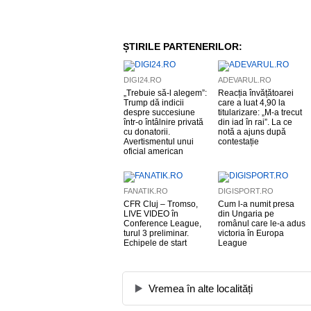
ȘTIRILE PARTENERILOR:
DIGI24.RO
ADEVARUL.RO
„Trebuie să-l alegem”:
Reacția învățătoarei
Trump dă indicii
care a luat 4,90 la
despre succesiune
titularizare: „M-a trecut
într-o întâlnire privată
din iad în rai”. La ce
cu donatorii.
notă a ajuns după
Avertismentul unui
contestație
oficial american
FANATIK.RO
DIGISPORT.RO
CFR Cluj – Tromso,
Cum l-a numit presa
LIVE VIDEO în
din Ungaria pe
Conference League,
românul care le-a adus
turul 3 preliminar.
victoria în Europa
Echipele de start
League
Vremea în alte localități