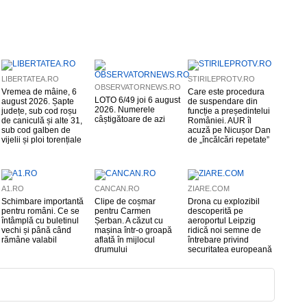
LIBERTATEA.RO
STIRILEPROTV.RO
OBSERVATORNEWS.RO
Vremea de mâine, 6
Care este procedura
LOTO 6/49 joi 6 august
august 2026. Șapte
de suspendare din
2026. Numerele
județe, sub cod roșu
funcție a președintelui
câștigătoare de azi
de caniculă și alte 31,
României. AUR îl
sub cod galben de
acuză pe Nicușor Dan
vijelii și ploi torențiale
de „încălcări repetate”
A1.RO
CANCAN.RO
ZIARE.COM
Schimbare importantă
Clipe de coșmar
Drona cu explozibil
pentru români. Ce se
pentru Carmen
descoperită pe
întâmplă cu buletinul
Șerban. A căzut cu
aeroportul Leipzig
vechi și până când
mașina într-o groapă
ridică noi semne de
rămâne valabil
aflată în mijlocul
întrebare privind
drumului
securitatea europeană