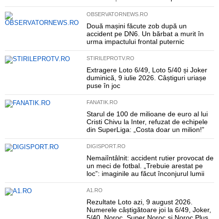
OBSERVATORNEWS.RO
Două mașini făcute zob după un
accident pe DN6. Un bărbat a murit în
urma impactului frontal puternic
STIRILEPROTV.RO
Extragere Loto 6/49, Loto 5/40 și Joker
duminică, 9 iulie 2026. Câștiguri uriașe
puse în joc
FANATIK.RO
Starul de 100 de milioane de euro al lui
Cristi Chivu la Inter, refuzat de echipele
din SuperLiga: „Costa doar un milion!”
DIGISPORT.RO
Nemaiîntâlnit: accident rutier provocat de
un meci de fotbal. „Trebuie arestat pe
loc”: imaginile au făcut înconjurul lumii
A1.RO
Rezultate Loto azi, 9 august 2026.
Numerele câștigătoare joi la 6/49, Joker,
5/40, Noroc, Super Noroc și Noroc Plus