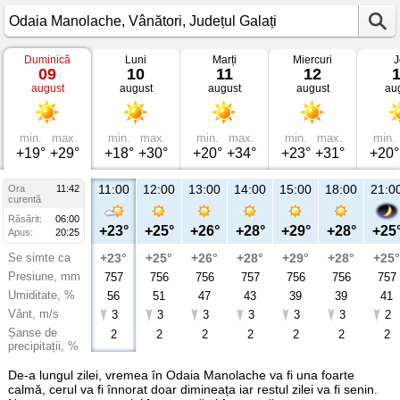
Duminică
Luni
Marți
Miercuri
J
Vremea
09
10
11
12
în
august
august
august
august
au
Odaia
Manolache
Vânători,
Județul
Galați
min.
max.
min.
max.
min.
max.
min.
max.
min.
+19°
+29°
+18°
+30°
+20°
+34°
+23°
+31°
+20°
11:00
12:00
13:00
14:00
15:00
18:00
21:0
Ora
11:42
curentă
Răsărit:
06:00
+23°
+25°
+26°
+28°
+29°
+28°
+25
Apus:
20:25
Se simte ca
+23°
+25°
+26°
+28°
+29°
+28°
+25°
Presiune, mm
757
756
756
757
756
756
757
Umiditate, %
56
51
47
43
39
39
41
Vânt, m/s
3
3
3
3
3
3
2
Șanse de
2
2
2
2
2
2
2
precipitații, %
De-a lungul zilei, vremea în Odaia Manolache va fi una foarte
calmă, cerul va fi înnorat doar dimineața iar restul zilei va fi senin.