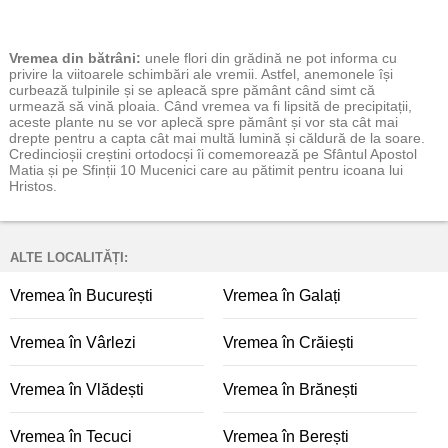
Vremea
din bătrâni:
unele flori din grădină ne pot informa cu
privire la viitoarele schimbări ale vremii. Astfel, anemonele își
curbează tulpinile și se apleacă spre pământ când simt că
urmează să vină ploaia. Când vremea va fi lipsită de precipitații,
aceste plante nu se vor aplecă spre pământ și vor sta cât mai
drepte pentru a capta cât mai multă lumină și căldură de la soare.
Credincioșii creștini ortodocși îi comemorează pe Sfântul Apostol
Matia și pe Sfinții 10 Mucenici care au pătimit pentru icoana lui
Hristos.
ALTE LOCALITĂȚI:
Vremea în București
Vremea în Galați
Vremea în Vârlezi
Vremea în Crăiești
Vremea în Vlădești
Vremea în Brănești
Vremea în Tecuci
Vremea în Berești