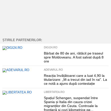
ȘTIRILE PARTENERILOR:
DIGI24.RO
Bărbat de 80 de ani, rătăcit pe traseul
spre Moldoveanu. A fost salvat după 8
ore
ADEVARUL.RO
Reacția învățătoarei care a luat 4,90 la
titularizare: „M-a trecut din iad în rai”. La
ce notă a ajuns după contestație
LIBERTATEA.RO
Spațiul Schengen, suspendat între
Spania și Italia din cauza crizei
migranților din Ceuta. Controale la
frontieră și cozi kilometrice pe...