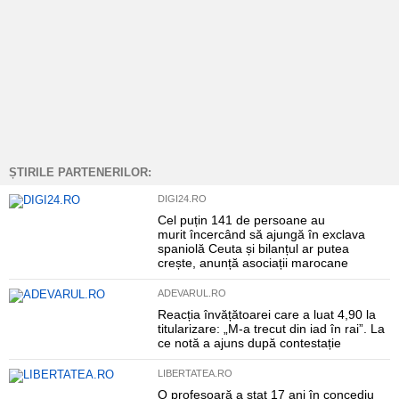
ȘTIRILE PARTENERILOR:
DIGI24.RO
Cel puțin 141 de persoane au
murit încercând să ajungă în exclava
spaniolă Ceuta și bilanțul ar putea
crește, anunță asociații marocane
ADEVARUL.RO
Reacția învățătoarei care a luat 4,90 la
titularizare: „M-a trecut din iad în rai”. La
ce notă a ajuns după contestație
LIBERTATEA.RO
O profesoară a stat 17 ani în concediu