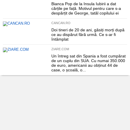
Bianca Pop de la Insula Iubirii a dat
cărțile pe față. Motivul pentru care s-a
despărțit de George, tatăl copilului ei
CANCAN.RO
Doi tineri de 20 de ani, găsiți morți după
ce au dispărut fără urmă. Ce s-ar fi
întâmplat
ZIARE.COM
Un întreg sat din Spania a fost cumpărat
de un cuplu din SUA. Cu numai 350.000
de euro, americanii au obținut 44 de
case, o școală, o...