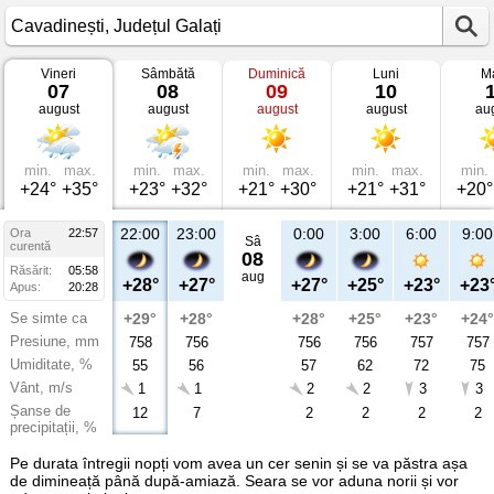
Vineri
Sâmbătă
Duminică
Luni
Ma
Vremea
07
08
09
10
în
august
august
august
august
au
Cavadinești
Județul
Galați
min.
max.
min.
max.
min.
max.
min.
max.
min.
+24°
+35°
+23°
+32°
+21°
+30°
+21°
+31°
+20°
22:00
23:00
0:00
3:00
6:00
9:00
Ora
22:57
Sâ
curentă
08
Răsărit:
05:58
aug
+28°
+27°
+27°
+25°
+23°
+23
Apus:
20:28
Se simte ca
+29°
+28°
+28°
+25°
+23°
+24°
Presiune, mm
758
756
756
756
757
757
Umiditate, %
55
56
57
62
72
75
Vânt, m/s
1
1
2
2
3
3
Șanse de
12
7
2
2
2
2
precipitații, %
Pe durata întregii nopți vom avea un cer senin și se va păstra așa
de dimineață până după-amiază. Seara se vor aduna norii și vor