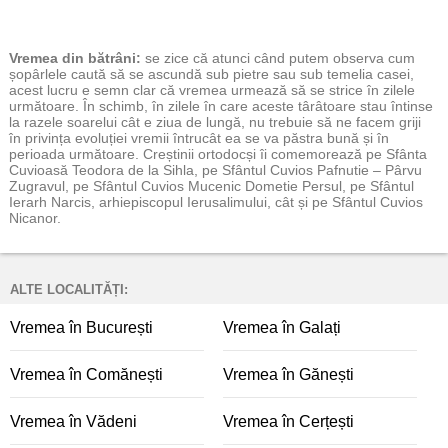
Vremea
din bătrâni:
se zice că atunci când putem observa cum
șopârlele caută să se ascundă sub pietre sau sub temelia casei,
acest lucru e semn clar că vremea urmează să se strice în zilele
următoare. În schimb, în zilele în care aceste târâtoare stau întinse
la razele soarelui cât e ziua de lungă, nu trebuie să ne facem griji
în privința evoluției vremii întrucât ea se va păstra bună și în
perioada următoare. Creștinii ortodocși îi comemorează pe Sfânta
Cuvioasă Teodora de la Sihla, pe Sfântul Cuvios Pafnutie – Pârvu
Zugravul, pe Sfântul Cuvios Mucenic Dometie Persul, pe Sfântul
Ierarh Narcis, arhiepiscopul Ierusalimului, cât și pe Sfântul Cuvios
Nicanor.
ALTE LOCALITĂȚI:
Vremea în București
Vremea în Galați
Vremea în Comănești
Vremea în Gănești
Vremea în Vădeni
Vremea în Cerțești