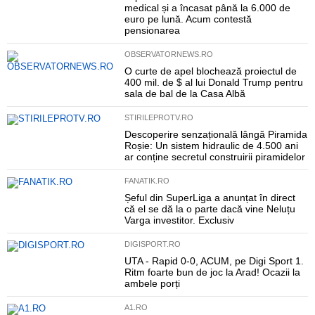
medical și a încasat până la 6.000 de
euro pe lună. Acum contestă
pensionarea
OBSERVATORNEWS.RO
O curte de apel blochează proiectul de
400 mil. de $ al lui Donald Trump pentru
sala de bal de la Casa Albă
STIRILEPROTV.RO
Descoperire senzațională lângă Piramida
Roșie: Un sistem hidraulic de 4.500 ani
ar conține secretul construirii piramidelor
FANATIK.RO
Șeful din SuperLiga a anunțat în direct
că el se dă la o parte dacă vine Neluțu
Varga investitor. Exclusiv
DIGISPORT.RO
UTA - Rapid 0-0, ACUM, pe Digi Sport 1.
Ritm foarte bun de joc la Arad! Ocazii la
ambele porți
A1.RO