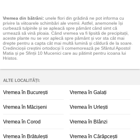
Vremea
din bătrâni:
unele flori din grădină ne pot informa cu
privire la viitoarele schimbări ale vremii. Astfel, anemonele își
curbează tulpinile și se apleacă spre pământ când simt că
urmează să vină ploaia. Când vremea va fi lipsită de precipitații,
aceste plante nu se vor aplecă spre pământ și vor sta cât mai
drepte pentru a capta cât mai multă lumină și căldură de la soare.
Credincioșii creștini ortodocși îi comemorează pe Sfântul Apostol
Matia și pe Sfinții 10 Mucenici care au pătimit pentru icoana lui
Hristos.
ALTE LOCALITĂȚI:
Vremea în București
Vremea în Galați
Vremea în Măcișeni
Vremea în Urlești
Vremea în Corod
Vremea în Blânzi
Vremea în Brătulești
Vremea în Cărăpcești