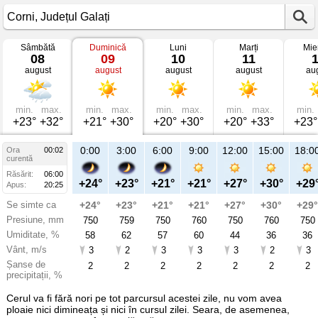
Sâmbătă
Duminică
Luni
Marți
Mie
Vremea
08
09
10
11
în
august
august
august
august
au
Corni
mâine
Județul
Galați
min.
max.
min.
max.
min.
max.
min.
max.
min.
+23°
+32°
+21°
+30°
+20°
+30°
+20°
+33°
+23°
21:00
0:00
3:00
6:00
9:00
12:00
15:00
18:0
Ora
00:02
Du
curentă
09
Răsărit:
06:00
aug
+28°
+24°
+23°
+21°
+21°
+27°
+30°
+29
Apus:
20:25
Se simte ca
+29°
+24°
+23°
+21°
+21°
+27°
+30°
+29°
Presiune, mm
756
750
759
750
760
750
760
750
Umiditate, %
53
58
62
57
60
44
36
36
Vânt, m/s
2
3
2
3
3
3
2
3
Șanse de
17
2
2
2
2
2
2
2
precipitații, %
Cerul va fi fără nori pe tot parcursul acestei zile, nu vom avea
ploaie nici dimineața și nici în cursul zilei. Seara, de asemenea,