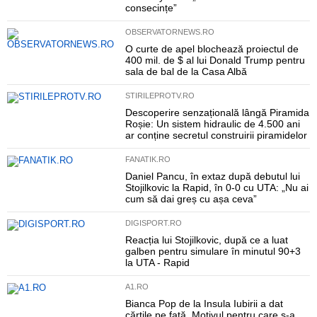
consecințe”
OBSERVATORNEWS.RO
O curte de apel blochează proiectul de
400 mil. de $ al lui Donald Trump pentru
sala de bal de la Casa Albă
STIRILEPROTV.RO
Descoperire senzațională lângă Piramida
Roșie: Un sistem hidraulic de 4.500 ani
ar conține secretul construirii piramidelor
FANATIK.RO
Daniel Pancu, în extaz după debutul lui
Stojilkovic la Rapid, în 0-0 cu UTA: „Nu ai
cum să dai greș cu așa ceva”
DIGISPORT.RO
Reacția lui Stojilkovic, după ce a luat
galben pentru simulare în minutul 90+3
la UTA - Rapid
A1.RO
Bianca Pop de la Insula Iubirii a dat
cărțile pe față. Motivul pentru care s-a