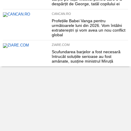
despărțit de George, tatăl copilului ei
CANCAN.RO
Profețiile Babei Vanga pentru
următoarele luni din 2026. Vom întâlni
extratereștri și vom avea un nou conflict
global
ZIARE.COM
Scufundarea barjelor a fost necesară
întrucât soluțiile serioase au fost
amânate, susține ministrul Miruță