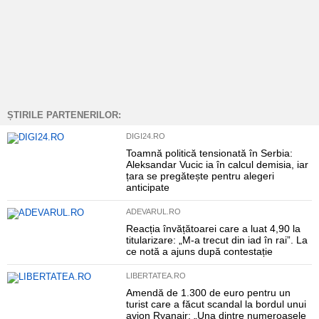
ȘTIRILE PARTENERILOR:
DIGI24.RO
Toamnă politică tensionată în Serbia:
Aleksandar Vucic ia în calcul demisia, iar
țara se pregătește pentru alegeri
anticipate
ADEVARUL.RO
Reacția învățătoarei care a luat 4,90 la
titularizare: „M-a trecut din iad în rai”. La
ce notă a ajuns după contestație
LIBERTATEA.RO
Amendă de 1.300 de euro pentru un
turist care a făcut scandal la bordul unui
avion Ryanair: „Una dintre numeroasele