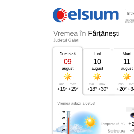
Bucur
Vremea în
Fârțănești
Județul Galați
Duminică
Luni
Marți
09
10
11
august
august
august
min.
max.
min.
max.
min.
ma
+19°
+29°
+18°
+30°
+20°
+3
Vremea astăzi la 09:53
0:
+2
Temperatură, °C
+2
Se simte ca