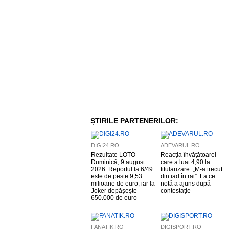
ȘTIRILE PARTENERILOR:
DIGI24.RO
ADEVARUL.RO
Rezultate LOTO -
Reacția învățătoarei
Duminică, 9 august
care a luat 4,90 la
2026: Reportul la 6/49
titularizare: „M-a trecut
este de peste 9,53
din iad în rai”. La ce
milioane de euro, iar la
notă a ajuns după
Joker depășește
contestație
650.000 de euro
FANATIK.RO
DIGISPORT.RO