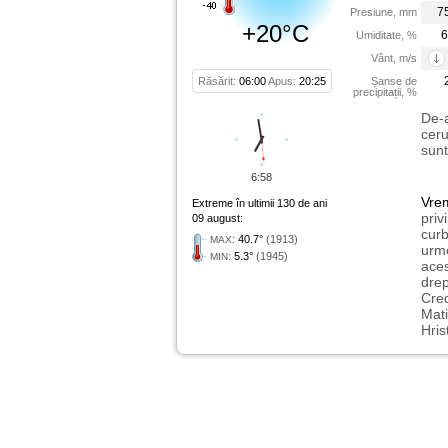
7
Presiune, mm
+20°C
6
Umiditate, %
Vânt, m/s
Răsărit:
06:00
Apus:
20:25
Șanse de
precipitații, %
De-a
ceru
sunt
6:58
Vre
Extreme în ultimii 130 de ani
priv
09 august:
curb
:
40.7°
(1913)
MAX
urme
:
5.3°
(1945)
MIN
aces
drep
Cred
Mati
Hris