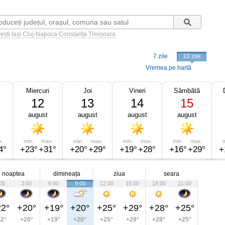
ești
Iași
Cluj-Napoca
Constanța
Timișoara
7 zile
10 zile
Vremea pe hartă
Miercuri
Joi
Vineri
Sâmbătă
12
13
14
15
august
august
august
august
x.
min.
max.
min.
max.
min.
max.
min.
max.
m
4°
+23°
+31°
+20°
+29°
+19°
+28°
+16°
+29°
+
noaptea
dimineața
ziua
seara
00
3:00
6:00
9:00
12:00
15:00
18:00
21:00
2°
+20°
+19°
+20°
+25°
+29°
+28°
+25°
2°
+20°
+19°
+20°
+25°
+29°
+28°
+25°