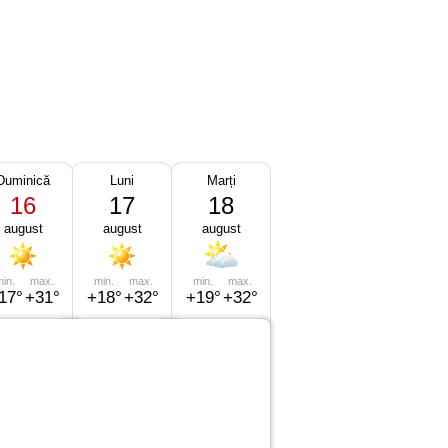
Duminică
Luni
Marți
16
17
18
august
august
august
in.
max.
min.
max.
min.
max.
17°
+31°
+18°
+32°
+19°
+32°