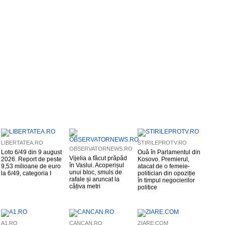
LIBERTATEA.RO
STIRILEPROTV.RO
OBSERVATORNEWS.RO
Loto 6/49 din 9 august
Ouă în Parlamentul din
Vijelia a făcut prăpăd
2026. Report de peste
Kosovo. Premierul,
în Vaslui. Acoperișul
9,53 milioane de euro
atacat de o femeie-
unui bloc, smuls de
la 6/49, categoria I
politician din opoziție
rafale și aruncat la
în timpul negocierilor
câțiva metri
politice
A1.RO
CANCAN.RO
ZIARE.COM