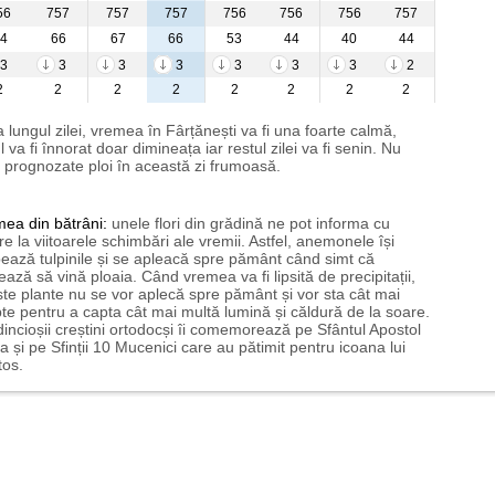
56
757
757
757
756
756
756
757
4
66
67
66
53
44
40
44
3
3
3
3
3
3
3
2
2
2
2
2
2
2
2
2
 lungul zilei, vremea în Fârțănești va fi una foarte calmă,
l va fi înnorat doar dimineața iar restul zilei va fi senin. Nu
 prognozate ploi în această zi frumoasă.
mea
din bătrâni:
unele flori din grădină ne pot informa cu
ire la viitoarele schimbări ale vremii. Astfel, anemonele își
ează tulpinile și se apleacă spre pământ când simt că
ază să vină ploaia. Când vremea va fi lipsită de precipitații,
te plante nu se vor aplecă spre pământ și vor sta cât mai
te pentru a capta cât mai multă lumină și căldură de la soare.
incioșii creștini ortodocși îi comemorează pe Sfântul Apostol
a și pe Sfinții 10 Mucenici care au pătimit pentru icoana lui
tos.