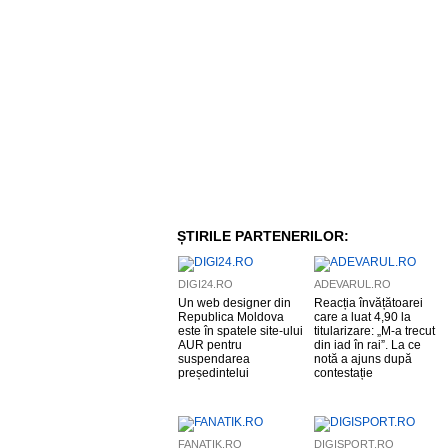
ȘTIRILE PARTENERILOR:
DIGI24.RO
ADEVARUL.RO
Un web designer din
Reacția învățătoarei
Republica Moldova
care a luat 4,90 la
este în spatele site-ului
titularizare: „M-a trecut
AUR pentru
din iad în rai”. La ce
suspendarea
notă a ajuns după
președintelui
contestație
FANATIK.RO
DIGISPORT.RO