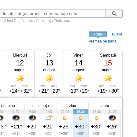
ești
Iași
Cluj-Napoca
Constanța
Timișoara
7 zile
10 zile
Vremea pe hartă
Miercuri
Joi
Vineri
Sâmbătă
12
13
14
15
august
august
august
august
min.
max.
min.
max.
min.
max.
min.
max.
°
+24°
+32°
+21°
+29°
+19°
+29°
+19°
+30°
noaptea
dimineața
ziua
seara
00
3:00
6:00
9:00
12:00
15:00
18:00
21:00
3°
+21°
+20°
+21°
+26°
+30°
+30°
+26°
3°
+21°
+20°
+21°
+26°
+30°
+30°
+26°