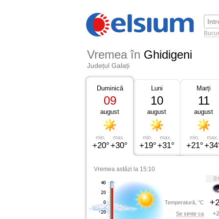
Bucur
Vremea în
Ghidigeni
Județul Galați
Duminică
Luni
Marți
09
10
11
august
august
august
min.
max.
min.
max.
min.
max.
+20°
+30°
+19°
+31°
+21°
+34
Vremea astăzi la 15:10
0:
+2
Temperatură, °C
+2
Se simte ca