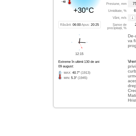
7
Presiune, mm
+30°C
6
Umiditate, %
Vânt, m/s
Răsărit:
06:00
Apus:
20:25
Șanse de
precipitații, %
De-a
va f
prog
12:15
Vre
Extreme în ultimii 130 de ani
priv
09 august:
curb
:
40.7°
(1913)
MAX
urme
:
5.3°
(1945)
MIN
aces
drep
Cred
Mati
Hris