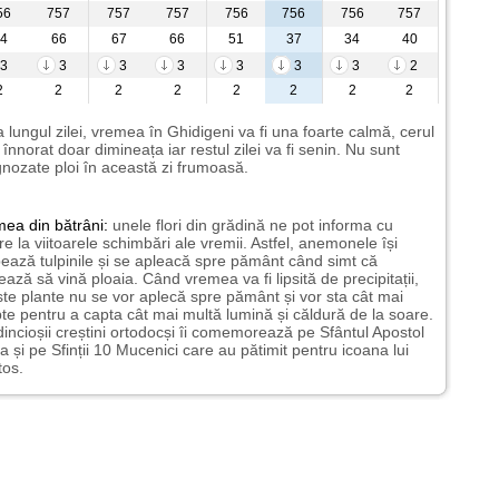
56
757
757
757
756
756
756
757
4
66
67
66
51
37
34
40
3
3
3
3
3
3
3
2
2
2
2
2
2
2
2
2
 lungul zilei, vremea în Ghidigeni va fi una foarte calmă, cerul
i înnorat doar dimineața iar restul zilei va fi senin. Nu sunt
nozate ploi în această zi frumoasă.
mea
din bătrâni:
unele flori din grădină ne pot informa cu
ire la viitoarele schimbări ale vremii. Astfel, anemonele își
ează tulpinile și se apleacă spre pământ când simt că
ază să vină ploaia. Când vremea va fi lipsită de precipitații,
te plante nu se vor aplecă spre pământ și vor sta cât mai
te pentru a capta cât mai multă lumină și căldură de la soare.
incioșii creștini ortodocși îi comemorează pe Sfântul Apostol
a și pe Sfinții 10 Mucenici care au pătimit pentru icoana lui
tos.