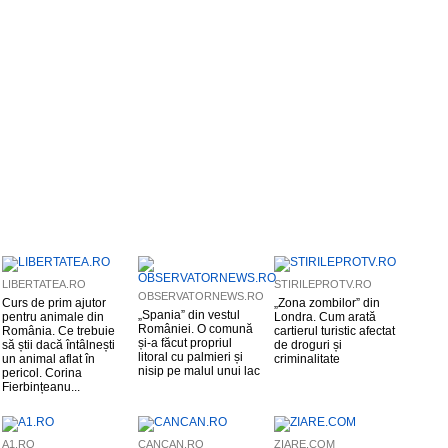
LIBERTATEA.RO
STIRILEPROTV.RO
OBSERVATORNEWS.RO
Curs de prim ajutor
„Zona zombilor” din
„Spania” din vestul
pentru animale din
Londra. Cum arată
României. O comună
România. Ce trebuie
cartierul turistic afectat
și-a făcut propriul
să știi dacă întâlnești
de droguri și
litoral cu palmieri și
un animal aflat în
criminalitate
nisip pe malul unui lac
pericol. Corina
Fierbințeanu...
A1.RO
CANCAN.RO
ZIARE.COM