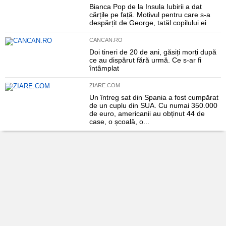
Bianca Pop de la Insula Iubirii a dat
cărțile pe față. Motivul pentru care s-a
despărțit de George, tatăl copilului ei
CANCAN.RO
Doi tineri de 20 de ani, găsiți morți după
ce au dispărut fără urmă. Ce s-ar fi
întâmplat
ZIARE.COM
Un întreg sat din Spania a fost cumpărat
de un cuplu din SUA. Cu numai 350.000
de euro, americanii au obținut 44 de
case, o școală, o...