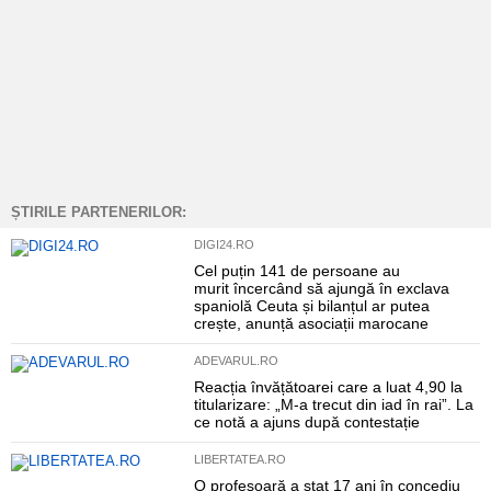
ȘTIRILE PARTENERILOR:
DIGI24.RO
Cel puțin 141 de persoane au
murit încercând să ajungă în exclava
spaniolă Ceuta și bilanțul ar putea
crește, anunță asociații marocane
ADEVARUL.RO
Reacția învățătoarei care a luat 4,90 la
titularizare: „M-a trecut din iad în rai”. La
ce notă a ajuns după contestație
LIBERTATEA.RO
O profesoară a stat 17 ani în concediu