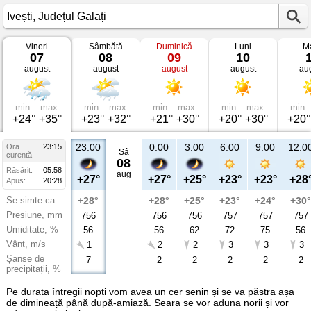
Vineri
Sâmbătă
Duminică
Luni
Ma
Vremea
07
08
09
10
în
august
august
august
august
au
Ivești
Județul
Galați
min.
max.
min.
max.
min.
max.
min.
max.
min.
+24°
+35°
+23°
+32°
+21°
+30°
+20°
+30°
+20°
23:00
0:00
3:00
6:00
9:00
12:0
Ora
23:15
Sâ
curentă
08
Răsărit:
05:58
aug
+27°
+27°
+25°
+23°
+23°
+28
Apus:
20:28
Se simte ca
+28°
+28°
+25°
+23°
+24°
+30°
Presiune, mm
756
756
756
757
757
757
Umiditate, %
56
56
62
72
75
56
Vânt, m/s
1
2
2
3
3
3
Șanse de
7
2
2
2
2
2
precipitații, %
Pe durata întregii nopți vom avea un cer senin și se va păstra așa
de dimineață până după-amiază. Seara se vor aduna norii și vor