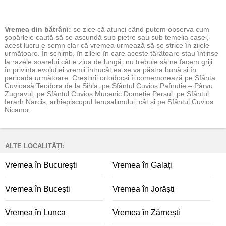
Vremea
din bătrâni:
se zice că atunci când putem observa cum
șopârlele caută să se ascundă sub pietre sau sub temelia casei,
acest lucru e semn clar că vremea urmează să se strice în zilele
următoare. În schimb, în zilele în care aceste târâtoare stau întinse
la razele soarelui cât e ziua de lungă, nu trebuie să ne facem griji
în privința evoluției vremii întrucât ea se va păstra bună și în
perioada următoare. Creștinii ortodocși îi comemorează pe Sfânta
Cuvioasă Teodora de la Sihla, pe Sfântul Cuvios Pafnutie – Pârvu
Zugravul, pe Sfântul Cuvios Mucenic Dometie Persul, pe Sfântul
Ierarh Narcis, arhiepiscopul Ierusalimului, cât și pe Sfântul Cuvios
Nicanor.
ALTE LOCALITĂȚI:
Vremea în București
Vremea în Galați
Vremea în Bucești
Vremea în Jorăști
Vremea în Lunca
Vremea în Zărnești