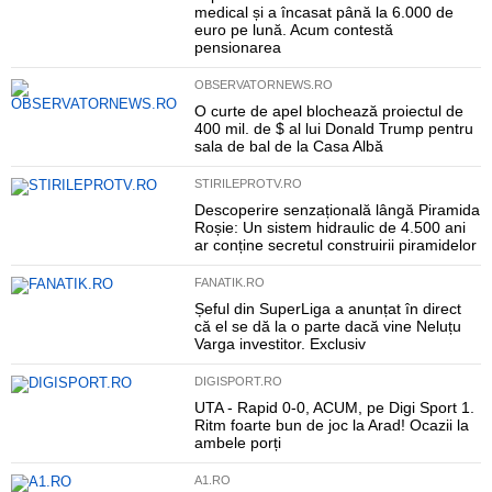
medical și a încasat până la 6.000 de
euro pe lună. Acum contestă
pensionarea
OBSERVATORNEWS.RO
O curte de apel blochează proiectul de
400 mil. de $ al lui Donald Trump pentru
sala de bal de la Casa Albă
STIRILEPROTV.RO
Descoperire senzațională lângă Piramida
Roșie: Un sistem hidraulic de 4.500 ani
ar conține secretul construirii piramidelor
FANATIK.RO
Șeful din SuperLiga a anunțat în direct
că el se dă la o parte dacă vine Neluțu
Varga investitor. Exclusiv
DIGISPORT.RO
UTA - Rapid 0-0, ACUM, pe Digi Sport 1.
Ritm foarte bun de joc la Arad! Ocazii la
ambele porți
A1.RO