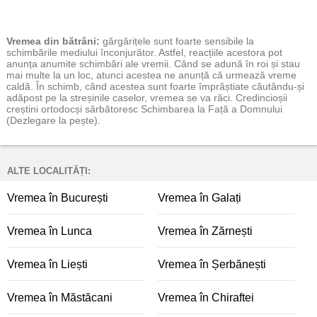
Vremea
din bătrâni:
gărgărițele sunt foarte sensibile la
schimbările mediului înconjurător. Astfel, reacțiile acestora pot
anunța anumite schimbări ale vremii. Când se adună în roi și stau
mai multe la un loc, atunci acestea ne anunță că urmează vreme
caldă. În schimb, când acestea sunt foarte împrăștiate căutându-și
adăpost pe la streșinile caselor, vremea se va răci. Credincioșii
creștini ortodocși sărbătoresc Schimbarea la Față a Domnului
(Dezlegare la pește).
ALTE LOCALITĂȚI:
Vremea în București
Vremea în Galați
Vremea în Lunca
Vremea în Zărnești
Vremea în Liești
Vremea în Șerbănești
Vremea în Măstăcani
Vremea în Chiraftei