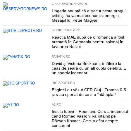
OBSERVATORNEWS.RO
Ungaria anunță că a trecut peste pragul
critic și nu va mai economisi energie.
Mesajul lui Peter Magyar
STIRILEPROTV.RO
Reacția MAE după ce o româncă a fost
arestată în Germania pentru spionaj în
favoarea Rusiei
FANATIK.RO
David și Victoria Beckham, întâlnire la
ceas de seară cu un alt cuplu celebru. E
un sportiv legendar
DIGISPORT.RO
Englezii au văzut CFR Cluj - Tromso 0-5
și s-au speriat de ce s-a întâmplat!
A1.RO
Insula Iubirii – Reuniuni: Ce s-a întâmplat
când Romeo Vasiloni l-a întâlnit pe
Răzvan Kovacs. Ce s-a aflat despre
concurent