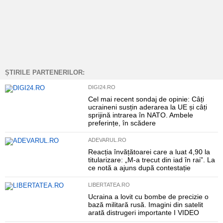
ȘTIRILE PARTENERILOR:
DIGI24.RO
Cel mai recent sondaj de opinie: Câți
ucraineni susțin aderarea la UE și câți
sprijină intrarea în NATO. Ambele
preferințe, în scădere
ADEVARUL.RO
Reacția învățătoarei care a luat 4,90 la
titularizare: „M-a trecut din iad în rai”. La
ce notă a ajuns după contestație
LIBERTATEA.RO
Ucraina a lovit cu bombe de precizie o
bază militară rusă. Imagini din satelit
arată distrugeri importante I VIDEO