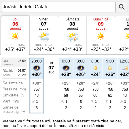
Joi
Vineri
Sâmbătă
Duminică
L
Vremea
06
07
08
09
în
august
august
august
august
au
Jorăști
Județul
Galați
min.
max.
min.
max.
min.
max.
min.
max.
min.
+25°
+37°
+24°
+36°
+24°
+33°
+23°
+32°
+22°
23:00
0:00
3:00
6:00
9:00
12:0
Ora
23:59
Vi
curentă
07
Răsărit:
05:57
aug
+30°
+28°
+26°
+24°
+26°
+32
Apus:
20:29
Se simte ca
+30°
+29°
+26°
+24°
+26°
+33°
Presiune, mm
757
758
758
758
758
758
Umiditate, %
48
58
65
68
61
43
Vânt, m/s
1
1
0
1
1
1
Șanse de
6
2
2
2
2
2
precipitații, %
Vremea va fi frumoasă azi, soarele va fi prezent toată ziua pe cer,
norii nu îl vor acoperi deloc. În această zi nu există nicio