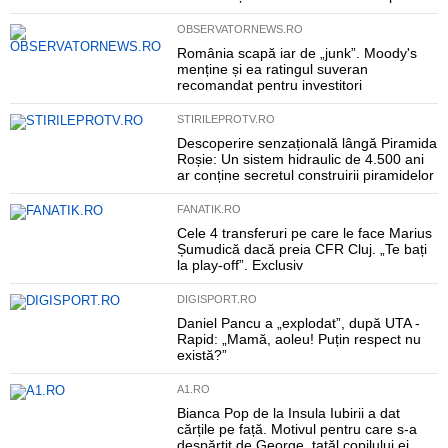
OBSERVATORNEWS.RO
România scapă iar de „junk”. Moody's
menține și ea ratingul suveran
recomandat pentru investitori
STIRILEPROTV.RO
Descoperire senzațională lângă Piramida
Roșie: Un sistem hidraulic de 4.500 ani
ar conține secretul construirii piramidelor
FANATIK.RO
Cele 4 transferuri pe care le face Marius
Șumudică dacă preia CFR Cluj. „Te bați
la play-off”. Exclusiv
DIGISPORT.RO
Daniel Pancu a „explodat”, după UTA -
Rapid: „Mamă, aoleu! Puțin respect nu
există?”
A1.RO
Bianca Pop de la Insula Iubirii a dat
cărțile pe față. Motivul pentru care s-a
despărțit de George, tatăl copilului ei