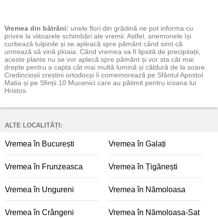
Vremea
din bătrâni:
unele flori din grădină ne pot informa cu
privire la viitoarele schimbări ale vremii. Astfel, anemonele își
curbează tulpinile și se apleacă spre pământ când simt că
urmează să vină ploaia. Când vremea va fi lipsită de precipitații,
aceste plante nu se vor aplecă spre pământ și vor sta cât mai
drepte pentru a capta cât mai multă lumină și căldură de la soare.
Credincioșii creștini ortodocși îi comemorează pe Sfântul Apostol
Matia și pe Sfinții 10 Mucenici care au pătimit pentru icoana lui
Hristos.
ALTE LOCALITĂȚI:
Vremea în București
Vremea în Galați
Vremea în Frunzeasca
Vremea în Țigănești
Vremea în Ungureni
Vremea în Nămoloasa
Vremea în Crângeni
Vremea în Nămoloasa-Sat