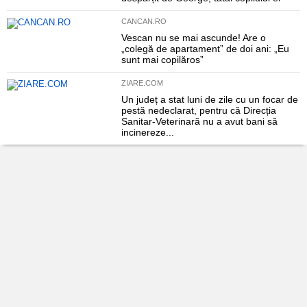
CANCAN.RO
Vescan nu se mai ascunde! Are o
„colegă de apartament” de doi ani: „Eu
sunt mai copilăros”
ZIARE.COM
Un județ a stat luni de zile cu un focar de
pestă nedeclarat, pentru că Direcția
Sanitar-Veterinară nu a avut bani să
incinereze...