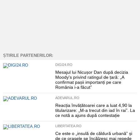
ȘTIRILE PARTENERILOR:
DIGI24.RO
Mesajul lui Nicușor Dan după decizia
Moody's privind ratingul de țară: „A
confirmat pașii importanți pe care
România i-a făcut”
ADEVARUL.RO
Reacția învățătoarei care a luat 4,90 la
titularizare: „M-a trecut din iad în rai”. La
ce notă a ajuns după contestație
LIBERTATEA.RO
Ce este o „insulă de căldură urbană” și
de ce orașele se încălzesc mai repede