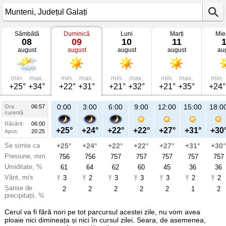
Sâmbătă
Duminică
Luni
Marți
Mie
Vremea
08
09
10
11
în
august
august
august
august
au
Munteni
mâine
Județul
Galați
min.
max.
min.
max.
min.
max.
min.
max.
min.
+25°
+34°
+22°
+31°
+21°
+32°
+21°
+35°
+24°
21:00
0:00
3:00
6:00
9:00
12:00
15:00
18:0
Ora
06:57
Du
curentă
09
Răsărit:
06:00
aug
+28°
+25°
+24°
+22°
+22°
+27°
+31°
+30
Apus:
20:25
Se simte ca
+28°
+25°
+24°
+22°
+22°
+27°
+31°
+30°
Presiune, mm
756
756
756
757
757
757
757
757
Umiditate, %
55
61
64
62
60
45
36
36
Vânt, m/s
2
3
2
3
3
3
2
2
Șanse de
3
2
2
2
2
2
1
2
precipitații, %
Cerul va fi fără nori pe tot parcursul acestei zile, nu vom avea
ploaie nici dimineața și nici în cursul zilei. Seara, de asemenea,